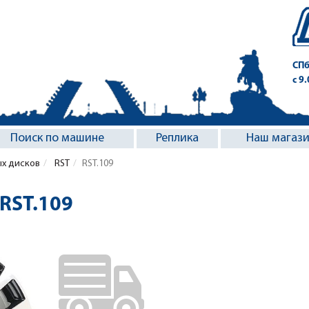
СПб
с 9
Поиск по машине
Реплика
Наш магаз
ых дисков
RST
RST.109
 RST.109