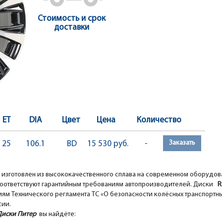
Стоимость и срок
доставки
ET
DIA
Цвет
Цена
Количество
Заказать
25
106.1
BD
15 530 руб.
-
изготовлен из высококачественного сплава на современном оборудо
оответствуют гарантийным требованиям автопроизводителей. Диски
RS
ям Технического регламента ТС «О безопасности колёсных транспортны
сии.
Диски Питер
вы найдёте: