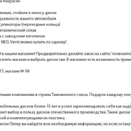
и покрасок
ные, стойкие к износу диски
уальность вашего автомобиля
супинаторы (переходные кольца)
еталлический сплав
 с заводским логотипом
EO, Venti можно купить по одному!
0 в нашем магазине! Предварительно делайте заказ на сайте/ позвонит
сетить магазин и выбрать диски там. В магазине есть возможность при
7, магазин № 04
ными компаниями в страны Таможенного союза. Подарок каждому поку
мобильных дисков более 15 лет и успел зарекомендовать себя как над
ает выбор в пользу дисков отечественного производства. Такие диски
ской и комплектующими из пластика.
Диски Питер вы найдёте всю необходимую информацию, но если останутс