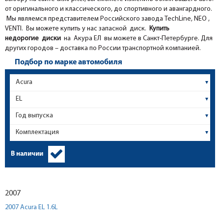
от оригинального и классического, до спортивного и авангардного.
Мы являемся представителем Российского завода TechLine, NEO ,
VENTI. Вы можете купить у нас запасной диск.
Купить
недорогие
диски
на Акура ЕЛ вы можете в Санкт-Петербурге. Для
других городов – доставка по России транспортной компанией.
Подбор по марке автомобиля
В наличии
2007
2007 Acura EL 1.6L