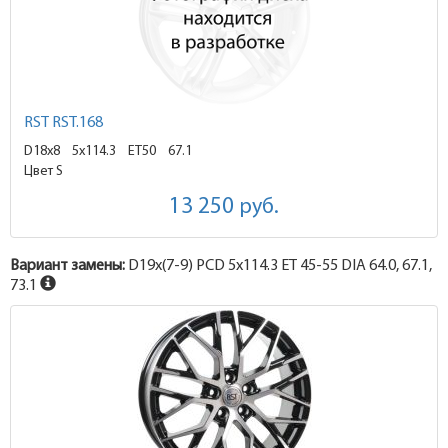
RST RST.168
D18x8
5x114.3 ET50
67.1
Цвет S
13 250
руб.
Вариант замены:
D19x
(7-9)
PCD 5x114.3 ET 45-55 DIA 64.0, 67.1,
73.1