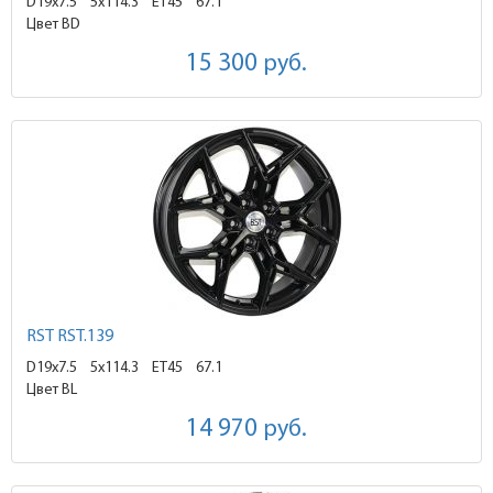
D19x7.5
5x114.3 ET45
67.1
Цвет BD
15 300
руб.
RST RST.139
D19x7.5
5x114.3 ET45
67.1
Цвет BL
14 970
руб.