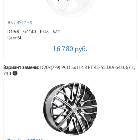
RST RST.159
D19x8
5x114.3 ET45
67.1
Цвет BL
16 780
руб.
Вариант замены:
D20x
(7-9)
PCD 5x114.3 ET 45-55 DIA 64.0, 67.1,
73.1