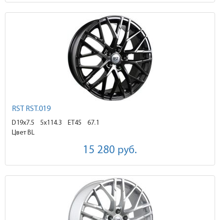
RST RST.019
D19x7.5
5x114.3 ET45
67.1
Цвет BL
15 280
руб.