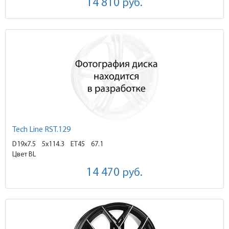
14 810
руб.
Tech Line RST.129
D19x7.5
5x114.3 ET45
67.1
Цвет BL
14 470
руб.