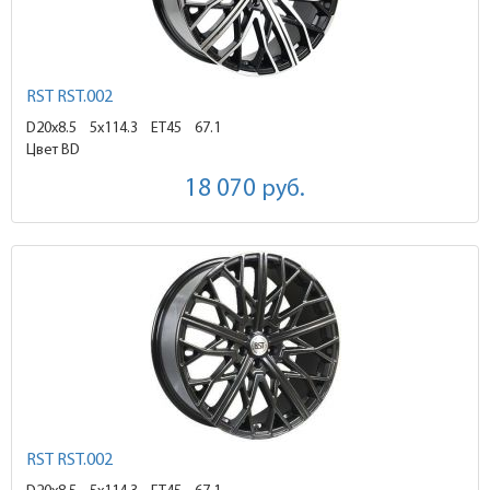
RST RST.002
D20x8.5
5x114.3 ET45
67.1
Цвет BD
18 070
руб.
RST RST.002