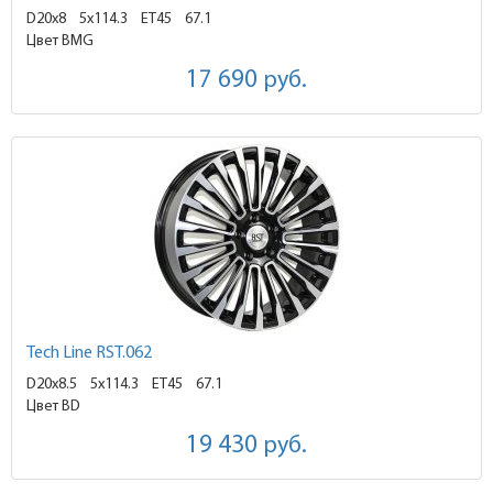
D20x8
5x114.3 ET45
67.1
Цвет BMG
17 690
руб.
Tech Line RST.062
D20x8.5
5x114.3 ET45
67.1
Цвет BD
19 430
руб.