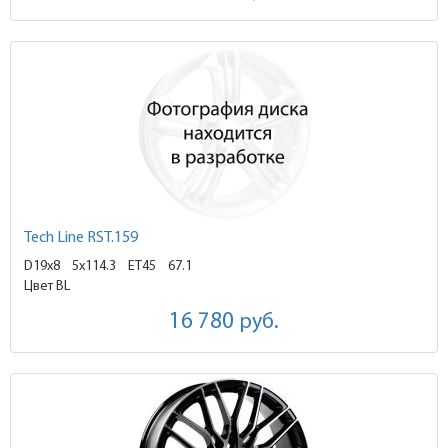
Tech Line RST.159
D19x8
5x114.3 ET45
67.1
Цвет BL
16 780
руб.