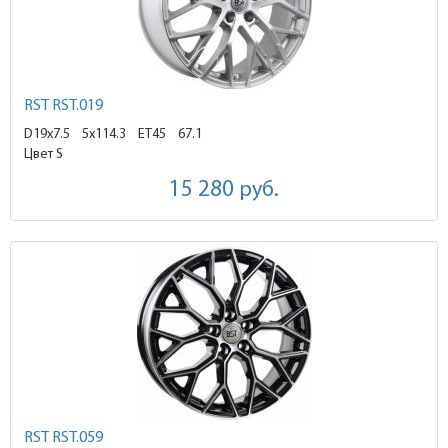
RST RST.019
D19x7.5
5x114.3 ET45
67.1
Цвет S
15 280
руб.
RST RST.059