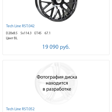
Tech Line RST.042
D20x8.5
5x114.3 ET45
67.1
Цвет BL
19 090
руб.
Tech Line RST.052