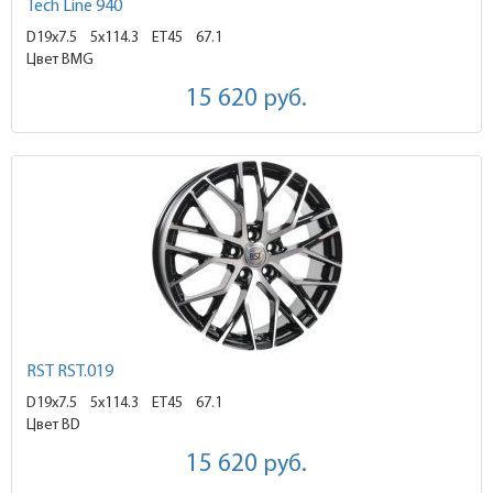
Tech Line 940
D19x7.5
5x114.3 ET45
67.1
Цвет BMG
15 620
руб.
RST RST.019
D19x7.5
5x114.3 ET45
67.1
Цвет BD
15 620
руб.