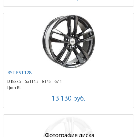
RST RST.128
D18x7.5
5x114.3 ET45
67.1
Цвет BL
13 130
руб.