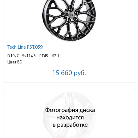
Tech Line RST.059
D19x7
5x114.3 ET45
67.1
Цвет BD
15 660
руб.