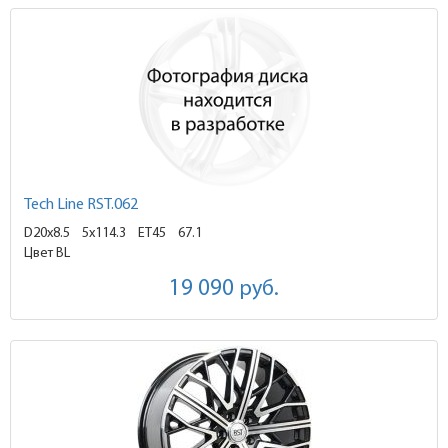
Tech Line RST.062
D20x8.5
5x114.3 ET45
67.1
Цвет BL
19 090
руб.