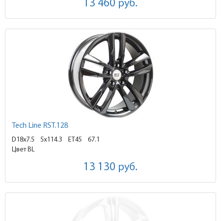
13 460
руб.
Tech Line RST.128
D18x7.5
5x114.3 ET45
67.1
Цвет BL
13 130
руб.