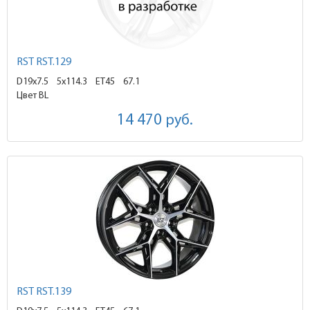
RST RST.129
D19x7.5
5x114.3 ET45
67.1
Цвет BL
14 470
руб.
RST RST.139