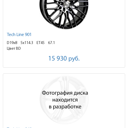
Tech Line 901
D19x8
5x114.3 ET45
67.1
Цвет BD
15 930
руб.