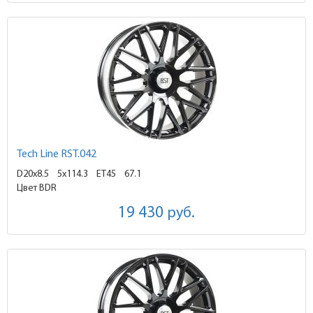
Tech Line RST.042
D20x8.5
5x114.3 ET45
67.1
Цвет BDR
19 430
руб.