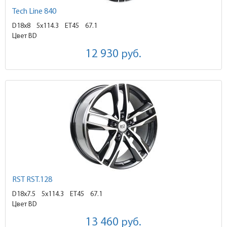
Tech Line 840
D18x8
5x114.3 ET45
67.1
Цвет BD
12 930
руб.
RST RST.128
D18x7.5
5x114.3 ET45
67.1
Цвет BD
13 460
руб.