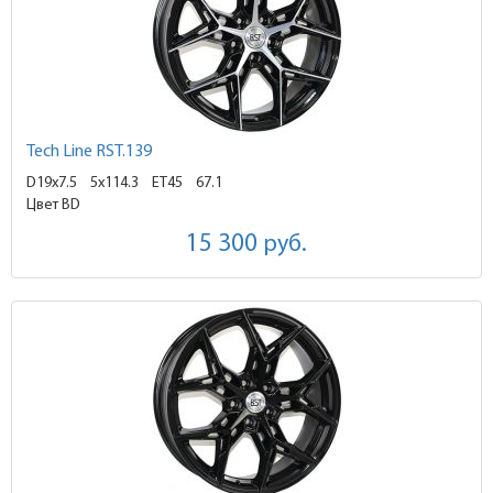
Tech Line RST.139
D19x7.5
5x114.3 ET45
67.1
Цвет BD
15 300
руб.