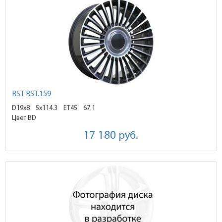
RST RST.159
D19x8
5x114.3 ET45
67.1
Цвет BD
17 180
руб.