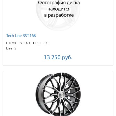
Tech Line RST.168
D18x8
5x114.3 ET50
67.1
Цвет S
13 250
руб.