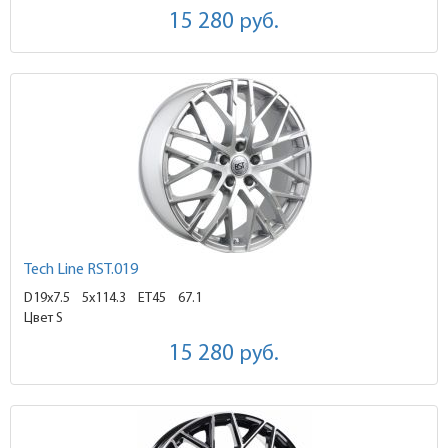
15 280
руб.
Tech Line RST.019
D19x7.5
5x114.3 ET45
67.1
Цвет S
15 280
руб.