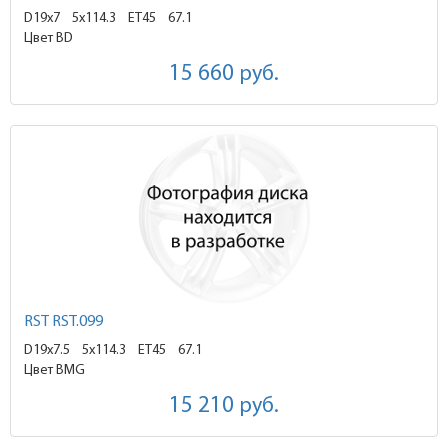
D19x7
5x114.3 ET45
67.1
Цвет BD
15 660
руб.
RST RST.099
D19x7.5
5x114.3 ET45
67.1
Цвет BMG
15 210
руб.