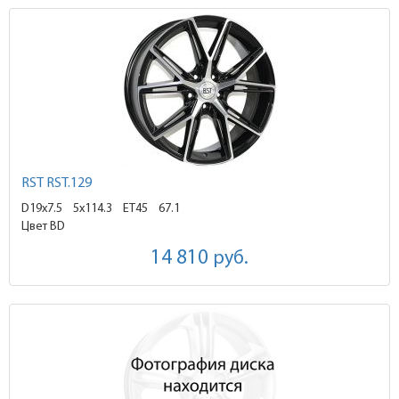
RST RST.129
D19x7.5
5x114.3 ET45
67.1
Цвет BD
14 810
руб.