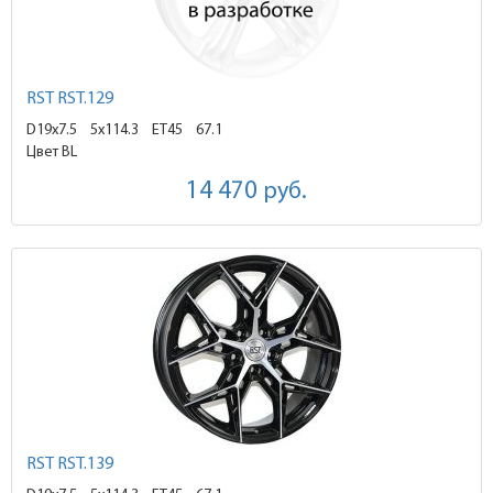
RST RST.129
D19x7.5
5x114.3 ET45
67.1
Цвет BL
14 470
руб.
RST RST.139