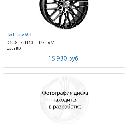
Tech Line 901
D19x8
5x114.3 ET45
67.1
Цвет BD
15 930
руб.