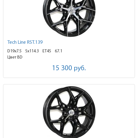
Tech Line RST.139
D19x7.5
5x114.3 ET45
67.1
Цвет BD
15 300
руб.