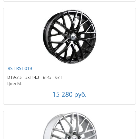
RST RST.019
D19x7.5
5x114.3 ET45
67.1
Цвет BL
15 280
руб.