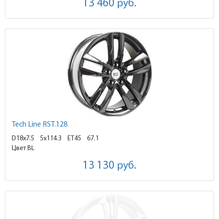
13 460
руб.
Tech Line RST.128
D18x7.5
5x114.3 ET45
67.1
Цвет BL
13 130
руб.