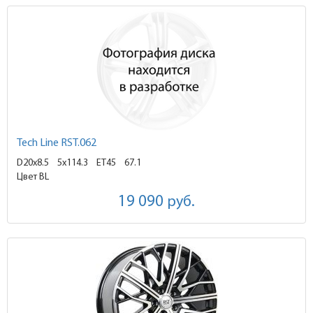
Tech Line RST.062
D20x8.5
5x114.3 ET45
67.1
Цвет BL
19 090
руб.