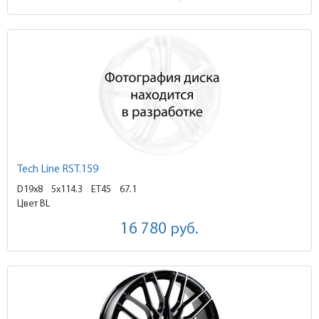
Tech Line RST.159
D19x8
5x114.3 ET45
67.1
Цвет BL
16 780
руб.