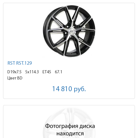
RST RST.129
D19x7.5
5x114.3 ET45
67.1
Цвет BD
14 810
руб.