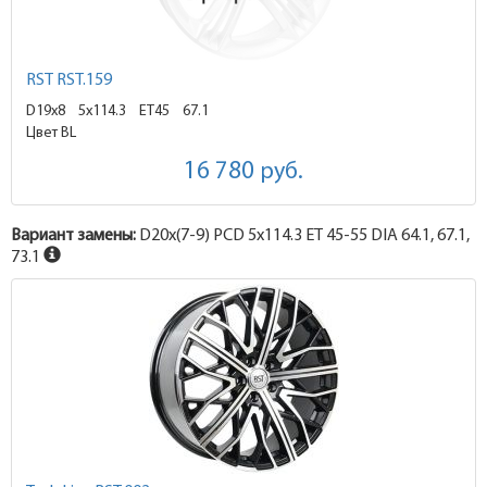
RST RST.159
D19x8
5x114.3 ET45
67.1
Цвет BL
16 780
руб.
Вариант замены:
D20x
(7-9)
PCD 5x114.3 ET 45-55 DIA 64.1, 67.1,
73.1