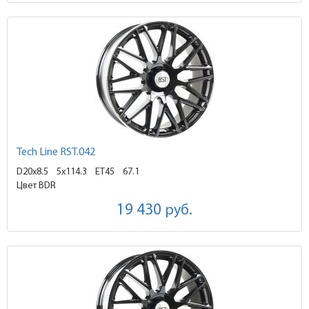
Tech Line RST.042
D20x8.5
5x114.3 ET45
67.1
Цвет BDR
19 430
руб.