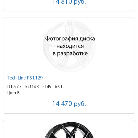
14 810
руб.
Tech Line RST.129
D19x7.5
5x114.3 ET45
67.1
Цвет BL
14 470
руб.