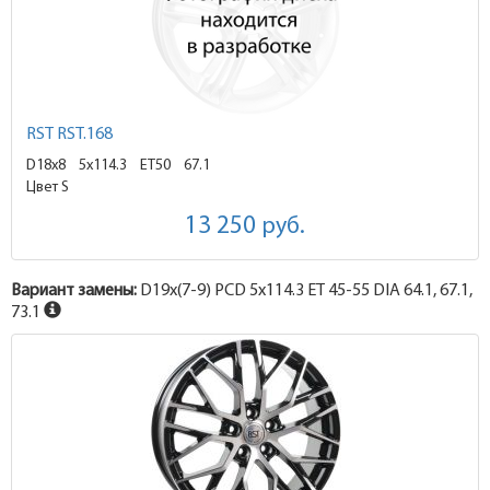
RST RST.168
D18x8
5x114.3 ET50
67.1
Цвет S
13 250
руб.
Вариант замены:
D19x
(7-9)
PCD 5x114.3 ET 45-55 DIA 64.1, 67.1,
73.1