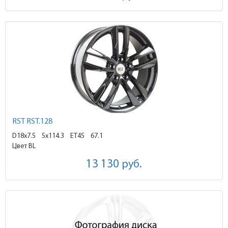
RST RST.128
D18x7.5
5x114.3 ET45
67.1
Цвет BL
13 130
руб.