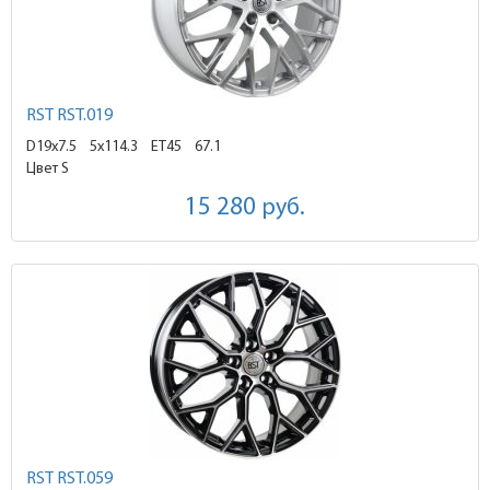
RST RST.019
D19x7.5
5x114.3 ET45
67.1
Цвет S
15 280
руб.
RST RST.059