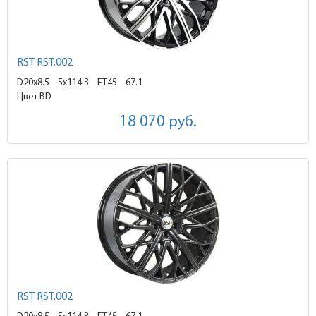
RST RST.002
D20x8.5
5x114.3 ET45
67.1
Цвет BD
18 070
руб.
RST RST.002