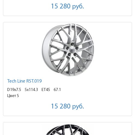
15 280
руб.
Tech Line RST.019
D19x7.5
5x114.3 ET45
67.1
Цвет S
15 280
руб.