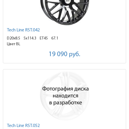
Tech Line RST.042
D20x8.5
5x114.3 ET45
67.1
Цвет BL
19 090
руб.
Tech Line RST.052