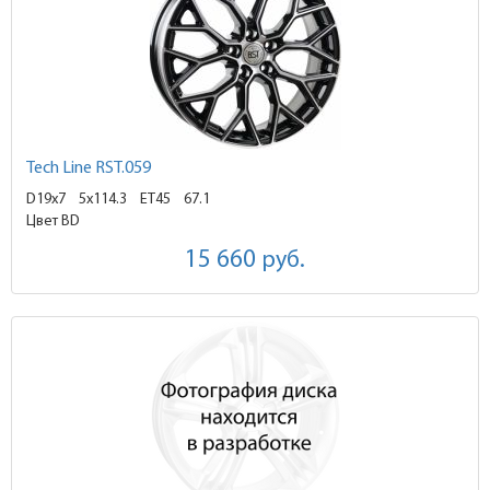
Tech Line RST.059
D19x7
5x114.3 ET45
67.1
Цвет BD
15 660
руб.