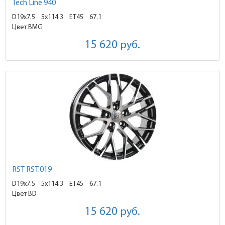
Tech Line 940
D19x7.5
5x114.3 ET45
67.1
Цвет BMG
15 620
руб.
RST RST.019
D19x7.5
5x114.3 ET45
67.1
Цвет BD
15 620
руб.