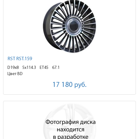
RST RST.159
D19x8
5x114.3 ET45
67.1
Цвет BD
17 180
руб.