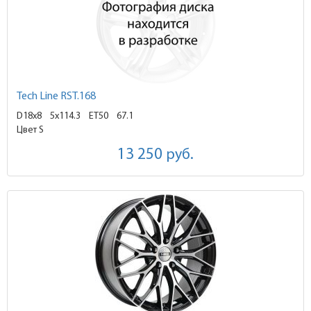
Tech Line RST.168
D18x8
5x114.3 ET50
67.1
Цвет S
13 250
руб.