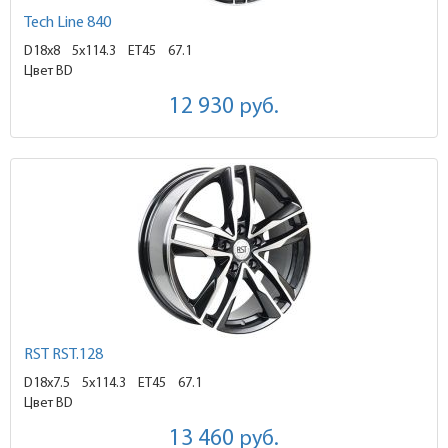
Tech Line 840
D18x8
5x114.3 ET45
67.1
Цвет BD
12 930
руб.
RST RST.128
D18x7.5
5x114.3 ET45
67.1
Цвет BD
13 460
руб.