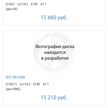
D19x7
5x114.3 ET45
67.1
Цвет BD
15 660
руб.
RST RST.099
D19x7.5
5x114.3 ET45
67.1
Цвет BMG
15 210
руб.