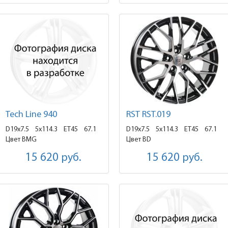
Tech Line 940
RST RST.019
D19x7.5
5x114.3 ET45
67.1
D19x7.5
5x114.3 ET45
67.1
Цвет BMG
Цвет BD
15 620
руб.
15 620
руб.