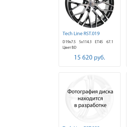
Tech Line RST.019
D19x7.5
5x114.3 ET45
67.1
Цвет BD
15 620
руб.