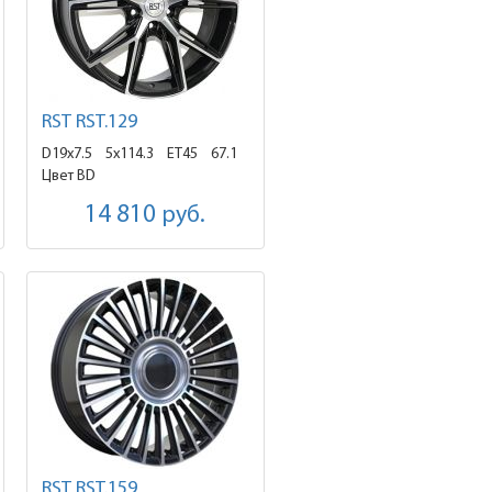
RST RST.129
D19x7.5
5x114.3 ET45
67.1
Цвет BD
14 810
руб.
RST RST.159