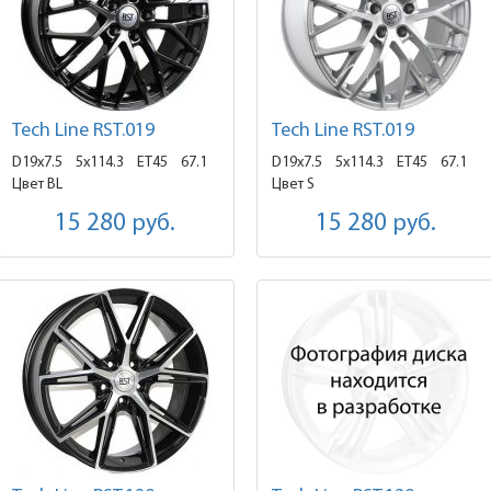
Tech Line RST.019
Tech Line RST.019
D19x7.5
5x114.3 ET45
67.1
D19x7.5
5x114.3 ET45
67.1
Цвет BL
Цвет S
15 280
руб.
15 280
руб.