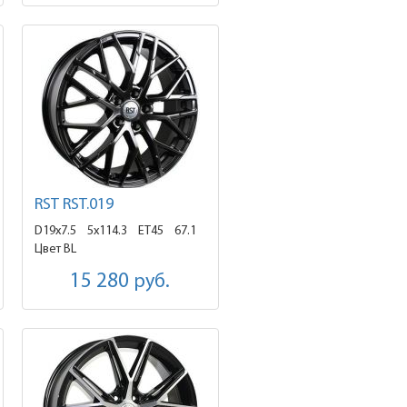
RST RST.019
D19x7.5
5x114.3 ET45
67.1
Цвет BL
15 280
руб.