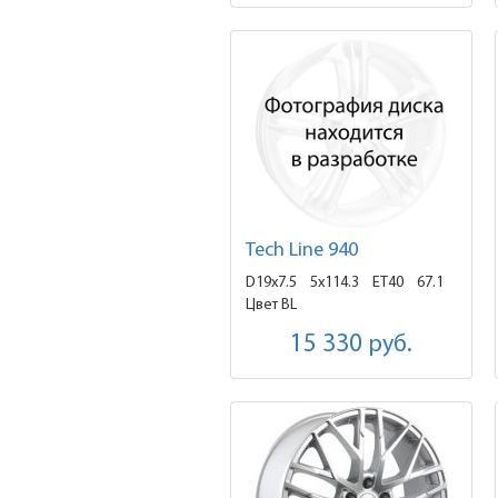
Tech Line 940
D19x7.5
5x114.3 ET40
67.1
Цвет BL
15 330
руб.