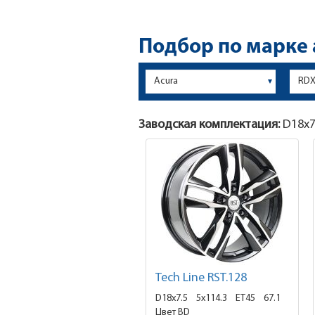
Подбор по марке
Заводская комплектация:
D18x
7
Tech Line RST.128
D18x7.5
5x114.3 ET45
67.1
Цвет BD