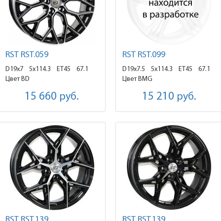
RST RST.059
RST RST.099
D19x7
5x114.3 ET45
67.1
D19x7.5
5x114.3 ET45
67.1
Цвет BD
Цвет BMG
15 660
руб.
15 210
руб.
RST RST.139
RST RST.139