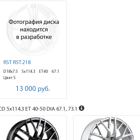
RST RST.218
D18x7.5
5x114.3 ET40
67.1
Цвет S
13 000
руб.
D 5x114.3 ET 40-50 DIA 67.1, 73.1