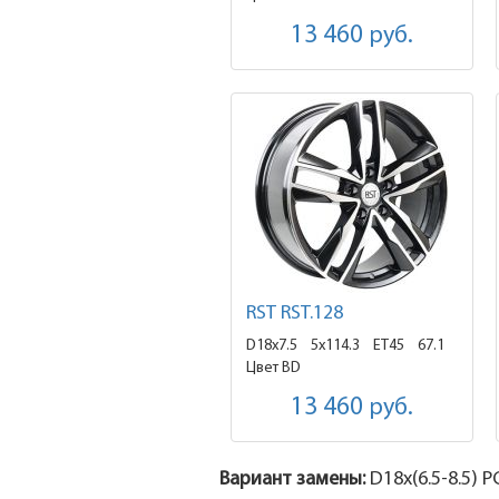
13 460
руб.
RST RST.128
D18x7.5
5x114.3 ET45
67.1
Цвет BD
13 460
руб.
Вариант замены:
D18x
(6.5-8.5)
PC