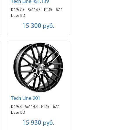
Tech Line RST.139
D19x7.5
5x114.3 ET45
67.1
Цвет BD
15 300
руб.
Tech Line 901
D19x8
5x114.3 ET45
67.1
Цвет BD
15 930
руб.