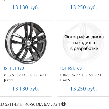
13 130
руб.
13 250
руб.
RST RST.128
RST RST.168
D18x7.5
5x114.3 ET45
67.1
D18x8
5x114.3 ET50
67.1
Цвет BL
Цвет S
13 130
руб.
13 250
руб.
D 5x114.3 ET 40-50 DIA 67.1, 73.1