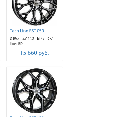
Tech Line RST.059
D19x7
5x114.3 ET45
67.1
Цвет BD
15 660
руб.