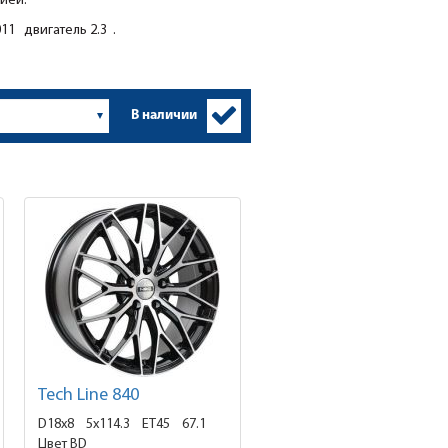
ией.
11 двигатель 2.3 .
В наличии
Tech Line 840
D18x8
5x114.3 ET45
67.1
Цвет BD