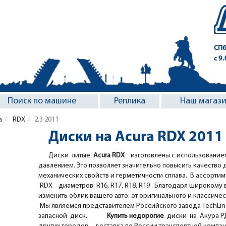
СПб
с 9
Поиск по машине
Реплика
Наш магаз
a
RDX
2.3 2011
Диски на Acura RDX 2011
Диски литые
Acura RDX
изготовлены с использование
давлением. Это позволяет значительно повысить качество 
механических свойств и герметичности сплава. В ассорти
RDX диаметров: R16, R17, R18, R19 . Благодаря широкому вы
изменить облик вашего авто: от оригинального и классичес
Мы являемся представителем Российского завода TechLine,
запасной диск.
Купить недорогие
диски на Акура РД