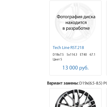
Tech Line RST.218
D18x7.5
5x114.3 ET40
67.1
Цвет S
13 000
руб.
Вариант замены:
D19x
(6.5-8.5)
PC