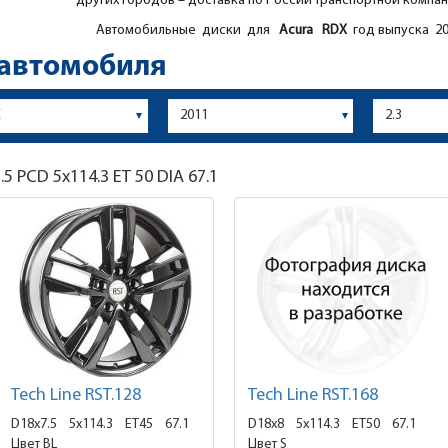
других городов – доставка по России транспортной компан
Автомобильные диски для
Acura
RDX
год выпуска 20
 автомобиля
.5
PCD 5x114.3 ET 50 DIA 67.1
Tech Line RST.128
Tech Line RST.168
D18x7.5
5x114.3 ET45
67.1
D18x8
5x114.3 ET50
67.1
Цвет BL
Цвет S