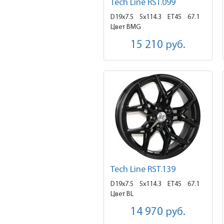
Tech Line RST.099
D19x7.5
5x114.3 ET45
67.1
Цвет BMG
15 210
руб.
Tech Line RST.139
D19x7.5
5x114.3 ET45
67.1
Цвет BL
14 970
руб.