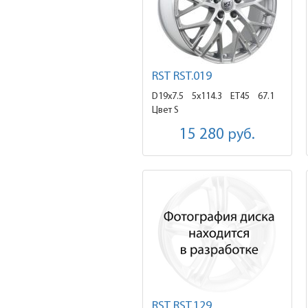
RST RST.019
D19x7.5
5x114.3 ET45
67.1
Цвет S
15 280
руб.
RST RST.129