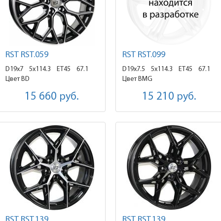
RST RST.059
RST RST.099
D19x7
5x114.3 ET45
67.1
D19x7.5
5x114.3 ET45
67.1
Цвет BD
Цвет BMG
15 660
руб.
15 210
руб.
RST RST.139
RST RST.139