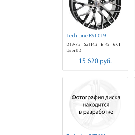
Tech Line RST.019
D19x7.5
5x114.3 ET45
67.1
Цвет BD
15 620
руб.