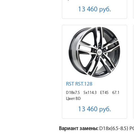
13 460
руб.
RST RST.128
D18x7.5
5x114.3 ET45
67.1
Цвет BD
13 460
руб.
Вариант замены:
D18x
(6.5-8.5)
PC