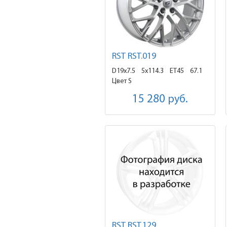
RST RST.019
D19x7.5
5x114.3 ET45
67.1
Цвет S
15 280
руб.
RST RST.129