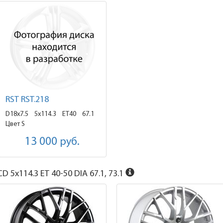
RST RST.218
D18x7.5
5x114.3 ET40
67.1
Цвет S
13 000
руб.
D 5x114.3 ET 40-50 DIA 67.1, 73.1