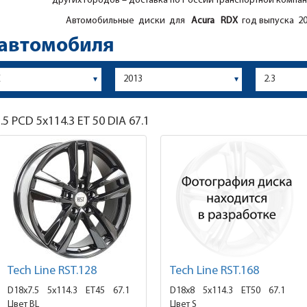
других городов – доставка по России транспортной компан
Автомобильные диски для
Acura
RDX
год выпуска 20
 автомобиля
.5
PCD 5x114.3 ET 50 DIA 67.1
Tech Line RST.128
Tech Line RST.168
D18x7.5
5x114.3 ET45
67.1
D18x8
5x114.3 ET50
67.1
Цвет BL
Цвет S