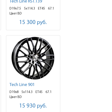
Tech Line RST.139
D19x7.5
5x114.3 ET45
67.1
Цвет BD
15 300
руб.
Tech Line 901
D19x8
5x114.3 ET45
67.1
Цвет BD
15 930
руб.