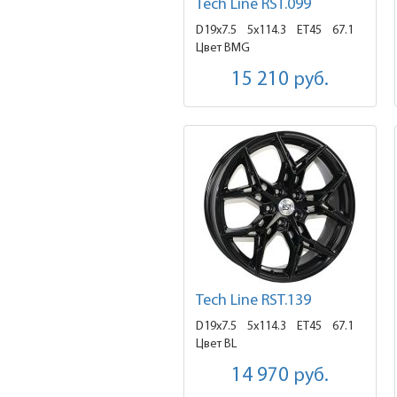
Tech Line RST.099
D19x7.5
5x114.3 ET45
67.1
Цвет BMG
15 210
руб.
Tech Line RST.139
D19x7.5
5x114.3 ET45
67.1
Цвет BL
14 970
руб.