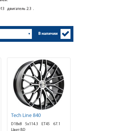
ией.
13 двигатель 2.3 .
В наличии
Tech Line 840
D18x8
5x114.3 ET45
67.1
Цвет BD