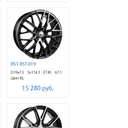
RST RST.019
D19x7.5
5x114.3 ET45
67.1
Цвет BL
15 280
руб.