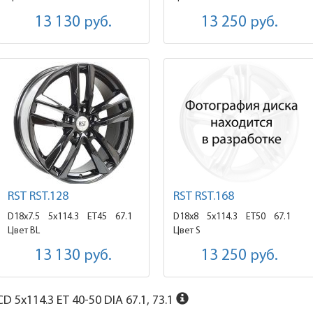
13 130
руб.
13 250
руб.
RST RST.128
RST RST.168
D18x7.5
5x114.3 ET45
67.1
D18x8
5x114.3 ET50
67.1
Цвет BL
Цвет S
13 130
руб.
13 250
руб.
D 5x114.3 ET 40-50 DIA 67.1, 73.1