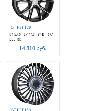
RST RST.129
D19x7.5
5x114.3 ET45
67.1
Цвет BD
14 810
руб.
RST RST.159