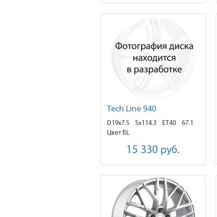
Tech Line 940
D19x7.5
5x114.3 ET40
67.1
Цвет BL
15 330
руб.