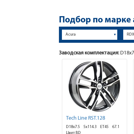
Подбор по марке
Заводская комплектация:
D18x
7
Tech Line RST.128
D18x7.5
5x114.3 ET45
67.1
Цвет BD