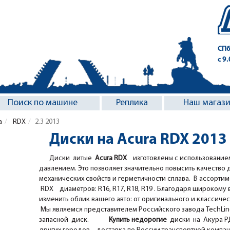
СПб
с 9
Поиск по машине
Реплика
Наш магаз
a
RDX
2.3 2013
Диски на Acura RDX 2013
Диски литые
Acura RDX
изготовлены с использование
давлением. Это позволяет значительно повысить качество 
механических свойств и герметичности сплава. В ассорти
RDX диаметров: R16, R17, R18, R19 . Благодаря широкому вы
изменить облик вашего авто: от оригинального и классичес
Мы являемся представителем Российского завода TechLine,
запасной диск.
Купить недорогие
диски на Акура РД