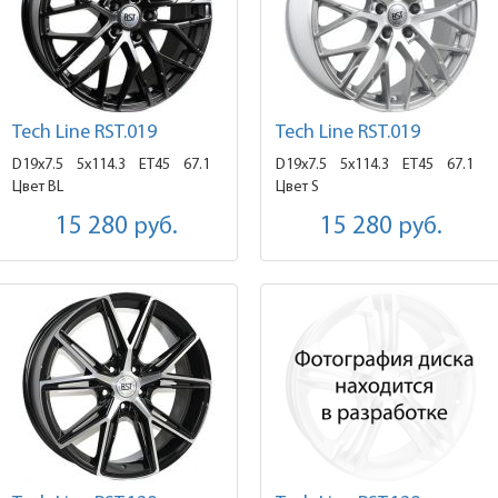
Tech Line RST.019
Tech Line RST.019
D19x7.5
5x114.3 ET45
67.1
D19x7.5
5x114.3 ET45
67.1
Цвет BL
Цвет S
15 280
руб.
15 280
руб.