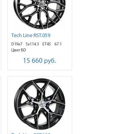
Tech Line RST.059
D19x7
5x114.3 ET45
67.1
Цвет BD
15 660
руб.