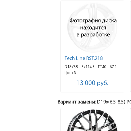
Tech Line RST.218
D18x7.5
5x114.3 ET40
67.1
Цвет S
13 000
руб.
Вариант замены:
D19x
(6.5-8.5)
PC