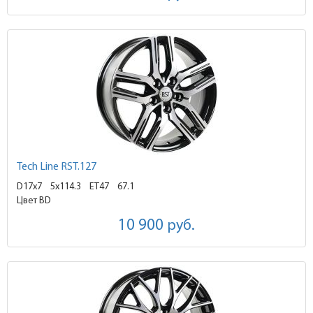
Tech Line RST.127
D17x7
5x114.3 ET47
67.1
Цвет BD
10 900
руб.