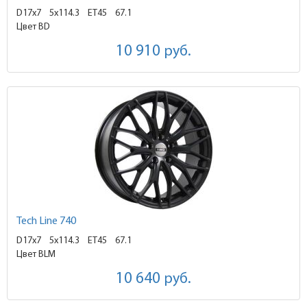
D17x7
5x114.3 ET45
67.1
Цвет BD
10 910
руб.
Tech Line 740
D17x7
5x114.3 ET45
67.1
Цвет BLM
10 640
руб.