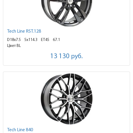
Tech Line RST.128
D18x7.5
5x114.3 ET45
67.1
Цвет BL
13 130
руб.
Tech Line 840