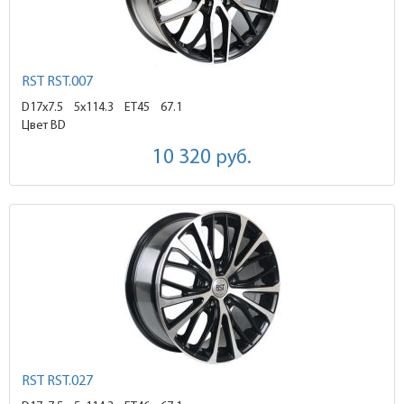
RST RST.007
D17x7.5
5x114.3 ET45
67.1
Цвет BD
10 320
руб.
RST RST.027