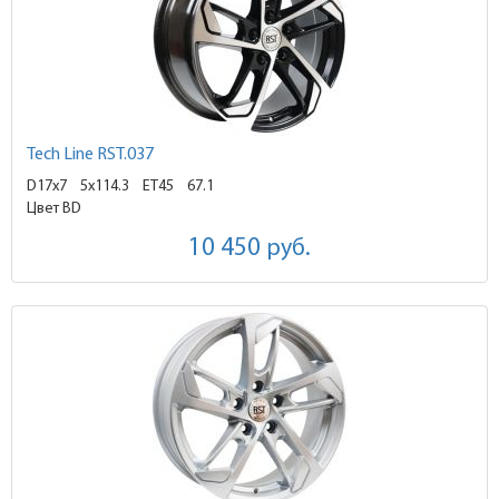
Tech Line RST.037
D17x7
5x114.3 ET45
67.1
Цвет BD
10 450
руб.