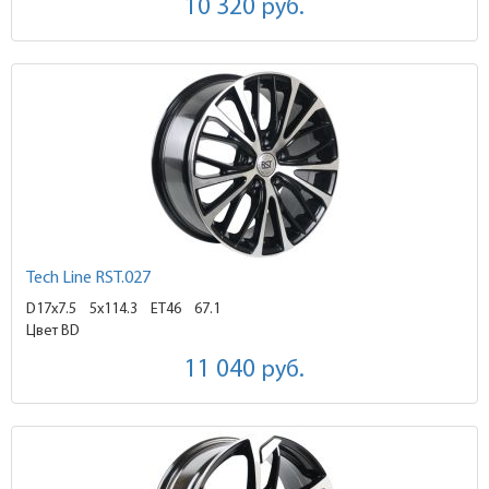
10 320
руб.
Tech Line RST.027
D17x7.5
5x114.3 ET46
67.1
Цвет BD
11 040
руб.