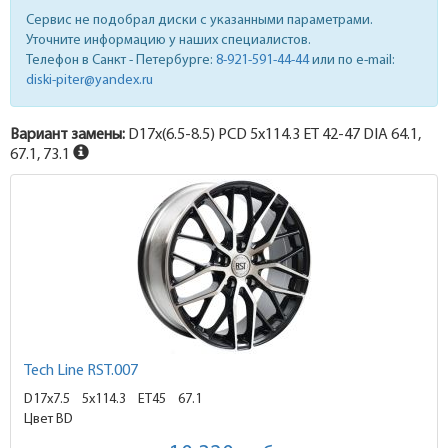
Сервис не подобрал диски с указанными параметрами.
Уточните информацию у наших специалистов.
Телефон в Санкт - Петербурге:
8-921-591-44-44
или по e-mail:
diski-piter@yandex.ru
Вариант замены:
D17x
(6.5-8.5)
PCD 5x114.3 ET 42-47 DIA 64.1,
67.1, 73.1
Tech Line RST.007
D17x7.5
5x114.3 ET45
67.1
Цвет BD