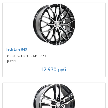
Tech Line 840
D18x8
5x114.3 ET45
67.1
Цвет BD
12 930
руб.