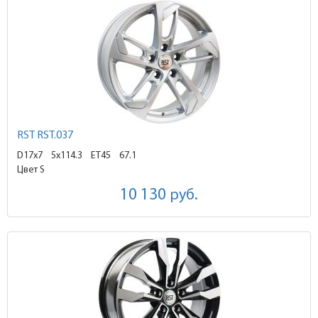
RST RST.037
D17x7
5x114.3 ET45
67.1
Цвет S
10 130
руб.