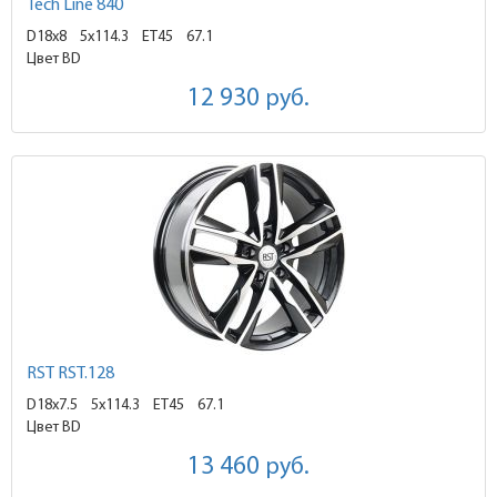
Tech Line 840
D18x8
5x114.3 ET45
67.1
Цвет BD
12 930
руб.
RST RST.128
D18x7.5
5x114.3 ET45
67.1
Цвет BD
13 460
руб.