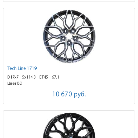
Tech Line 1719
D17x7
5x114.3 ET45
67.1
Цвет BD
10 670
руб.