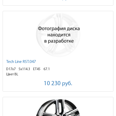
Tech Line RST.047
D17x7
5x114.3 ET45
67.1
Цвет BL
10 230
руб.