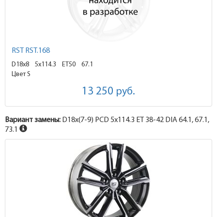
RST RST.168
D18x8
5x114.3 ET50
67.1
Цвет S
13 250
руб.
Вариант замены:
D18x
(7-9)
PCD 5x114.3 ET 38-42 DIA 64.1, 67.1,
73.1