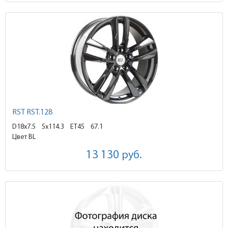
RST RST.128
D18x7.5
5x114.3 ET45
67.1
Цвет BL
13 130
руб.