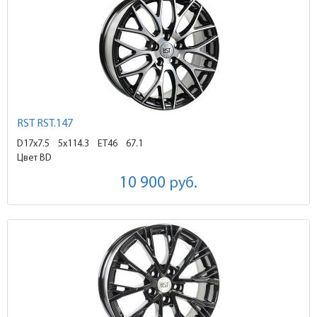
RST RST.147
D17x7.5
5x114.3 ET46
67.1
Цвет BD
10 900
руб.