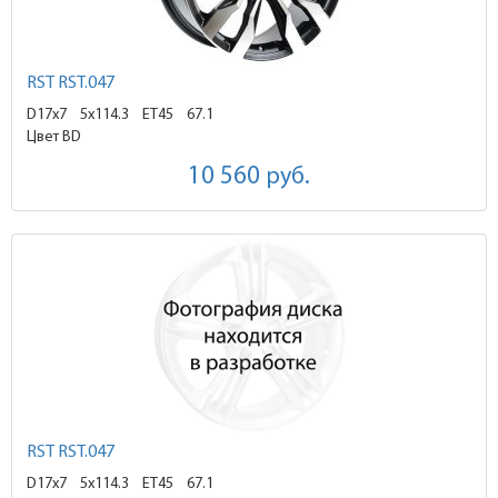
RST RST.047
D17x7
5x114.3 ET45
67.1
Цвет BD
10 560
руб.
RST RST.047
D17x7
5x114.3 ET45
67.1