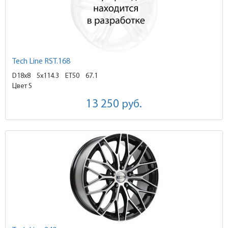
Tech Line RST.168
D18x8
5x114.3 ET50
67.1
Цвет S
13 250
руб.