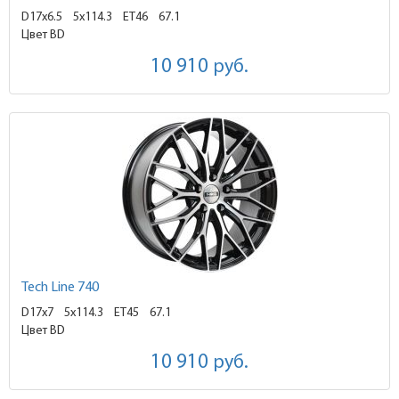
D17x6.5
5x114.3 ET46
67.1
Цвет BD
10 910
руб.
Tech Line 740
D17x7
5x114.3 ET45
67.1
Цвет BD
10 910
руб.