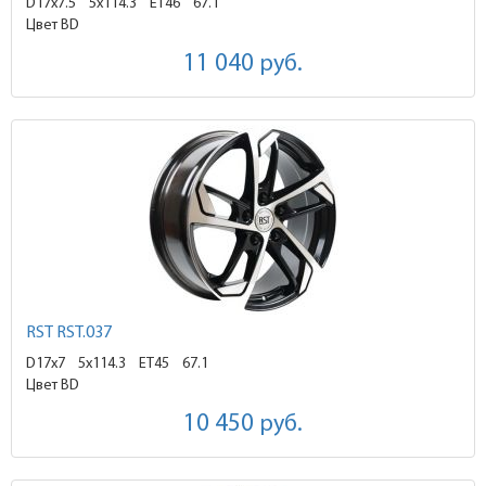
D17x7.5
5x114.3 ET46
67.1
Цвет BD
11 040
руб.
RST RST.037
D17x7
5x114.3 ET45
67.1
Цвет BD
10 450
руб.