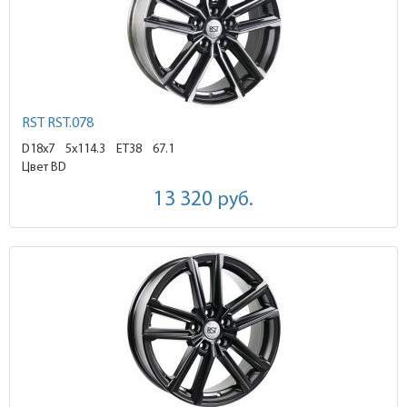
RST RST.078
D18x7
5x114.3 ET38
67.1
Цвет BD
13 320
руб.