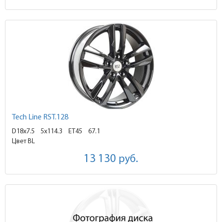
Tech Line RST.128
D18x7.5
5x114.3 ET45
67.1
Цвет BL
13 130
руб.