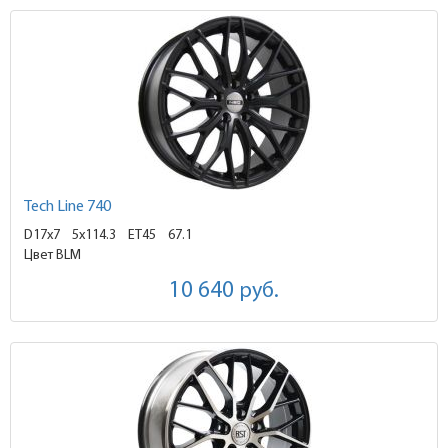
Tech Line 740
D17x7
5x114.3 ET45
67.1
Цвет BLM
10 640
руб.