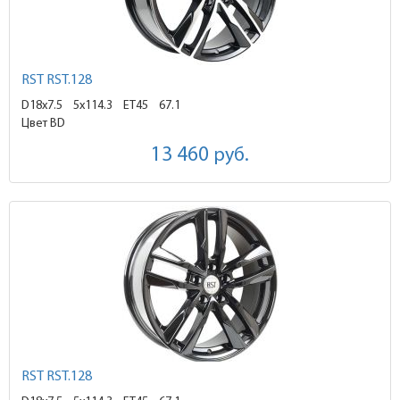
RST RST.128
D18x7.5
5x114.3 ET45
67.1
Цвет BD
13 460
руб.
RST RST.128