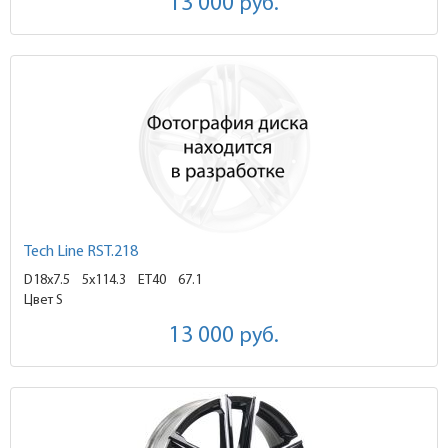
13 000
руб.
Tech Line RST.218
D18x7.5
5x114.3 ET40
67.1
Цвет S
13 000
руб.