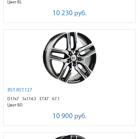
Цвет BL
10 230
руб.
RST RST.127
D17x7
5x114.3 ET47
67.1
Цвет BD
10 900
руб.