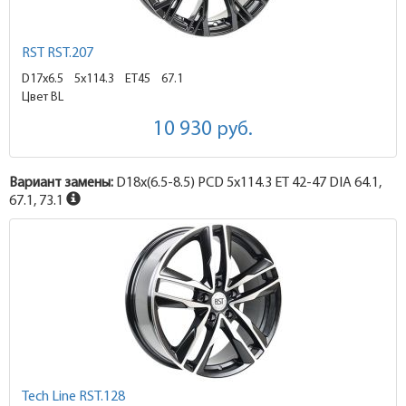
RST RST.207
D17x6.5
5x114.3 ET45
67.1
Цвет BL
10 930
руб.
Вариант замены:
D18x
(6.5-8.5)
PCD 5x114.3 ET 42-47 DIA 64.1,
67.1, 73.1
Tech Line RST.128