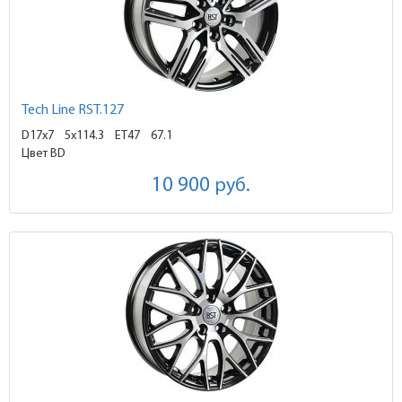
Tech Line RST.127
D17x7
5x114.3 ET47
67.1
Цвет BD
10 900
руб.