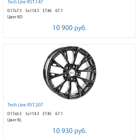
Tech Line RST.147
D17x7.5
5x114.3 ET46
67.1
Цвет BD
10 900
руб.
Tech Line RST.207
D17x6.5
5x114.3 ET45
67.1
Цвет BL
10 930
руб.