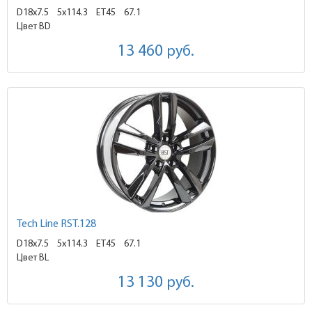
D18x7.5
5x114.3 ET45
67.1
Цвет BD
13 460
руб.
Tech Line RST.128
D18x7.5
5x114.3 ET45
67.1
Цвет BL
13 130
руб.