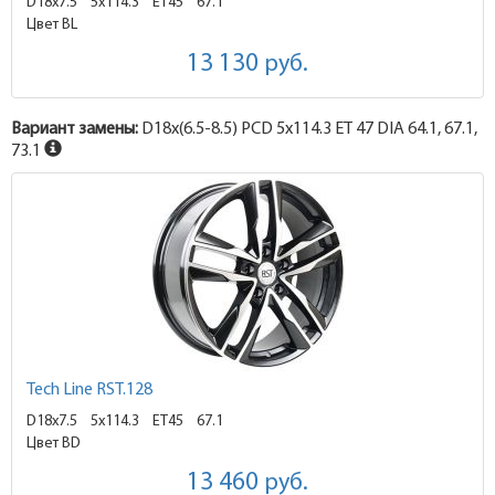
D18x7.5
5x114.3 ET45
67.1
Цвет BL
13 130
руб.
Вариант замены:
D18x
(6.5-8.5)
PCD 5x114.3 ET 47 DIA 64.1, 67.1,
73.1
Tech Line RST.128
D18x7.5
5x114.3 ET45
67.1
Цвет BD
13 460
руб.