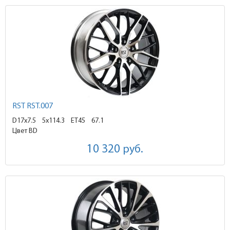
RST RST.007
D17x7.5
5x114.3 ET45
67.1
Цвет BD
10 320
руб.