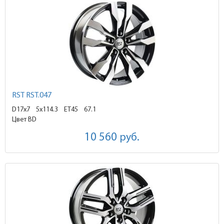
RST RST.047
D17x7
5x114.3 ET45
67.1
Цвет BD
10 560
руб.