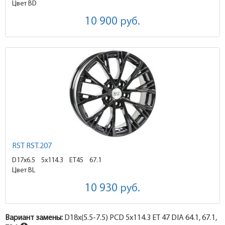
Цвет BD
10 900
руб.
RST RST.207
D17x6.5
5x114.3 ET45
67.1
Цвет BL
10 930
руб.
Вариант замены:
D18x
(5.5-7.5)
PCD 5x114.3 ET 47 DIA 64.1, 67.1,