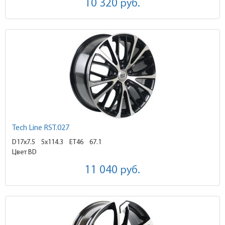
10 320
руб.
Tech Line RST.027
D17x7.5
5x114.3 ET46
67.1
Цвет BD
11 040
руб.