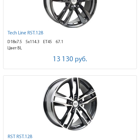
Tech Line RST.128
D18x7.5
5x114.3 ET45
67.1
Цвет BL
13 130
руб.
RST RST.128