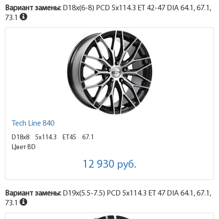
Вариант замены:
D18x
(6-8)
PCD 5x114.3 ET 42-47 DIA 64.1, 67.1,
73.1
Tech Line 840
D18x8
5x114.3 ET45
67.1
Цвет BD
12 930
руб.
Вариант замены:
D19x
(5.5-7.5)
PCD 5x114.3 ET 47 DIA 64.1, 67.1,
73.1