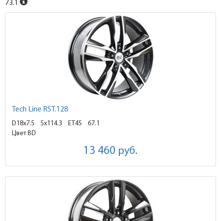
73.1
Tech Line RST.128
D18x7.5
5x114.3 ET45
67.1
Цвет BD
13 460
руб.