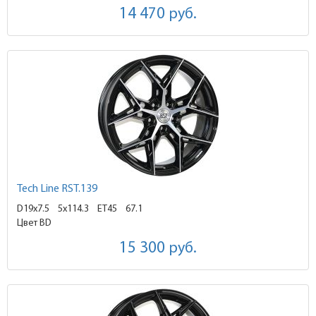
14 470
руб.
Tech Line RST.139
D19x7.5
5x114.3 ET45
67.1
Цвет BD
15 300
руб.