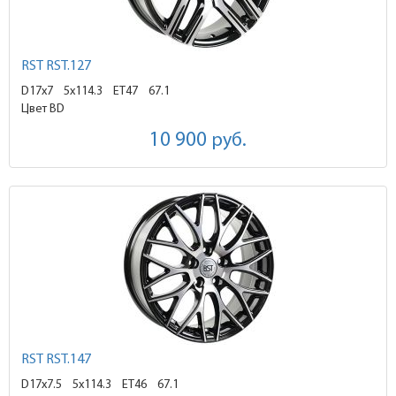
RST RST.127
D17x7
5x114.3 ET47
67.1
Цвет BD
10 900
руб.
RST RST.147
D17x7.5
5x114.3 ET46
67.1