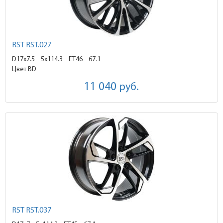
RST RST.027
D17x7.5
5x114.3 ET46
67.1
Цвет BD
11 040
руб.
RST RST.037