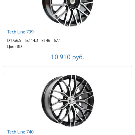
Tech Line 739
D17x6.5
5x114.3 ET46
67.1
Цвет BD
10 910
руб.
Tech Line 740