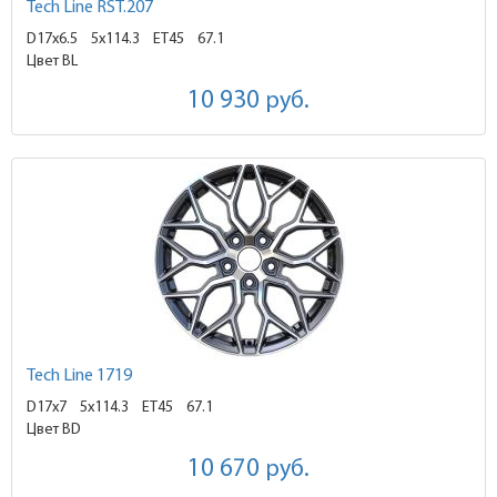
Tech Line RST.207
D17x6.5
5x114.3 ET45
67.1
Цвет BL
10 930
руб.
Tech Line 1719
D17x7
5x114.3 ET45
67.1
Цвет BD
10 670
руб.