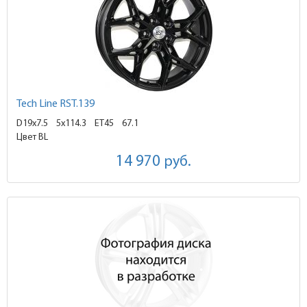
Tech Line RST.139
D19x7.5
5x114.3 ET45
67.1
Цвет BL
14 970
руб.