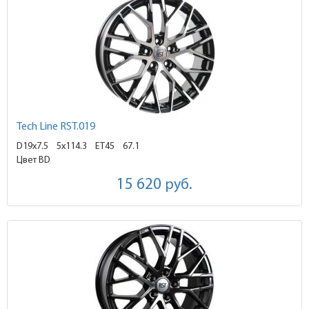
Tech Line RST.019
D19x7.5
5x114.3 ET45
67.1
Цвет BD
15 620
руб.