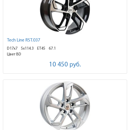
Tech Line RST.037
D17x7
5x114.3 ET45
67.1
Цвет BD
10 450
руб.