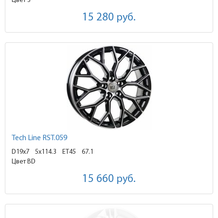
Цвет S
15 280
руб.
Tech Line RST.059
D19x7
5x114.3 ET45
67.1
Цвет BD
15 660
руб.