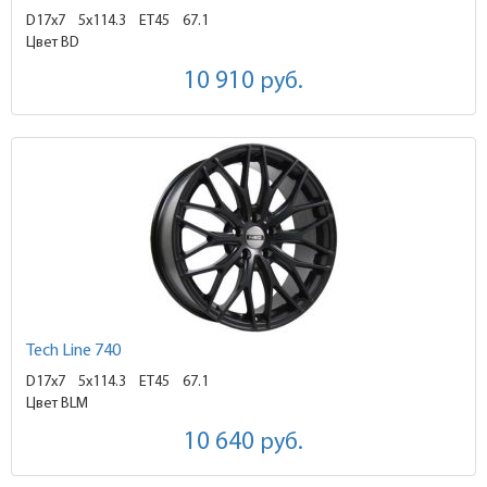
D17x7
5x114.3 ET45
67.1
Цвет BD
10 910
руб.
Tech Line 740
D17x7
5x114.3 ET45
67.1
Цвет BLM
10 640
руб.