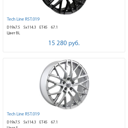
Tech Line RST.019
D19x7.5
5x114.3 ET45
67.1
Цвет BL
15 280
руб.
Tech Line RST.019
D19x7.5
5x114.3 ET45
67.1