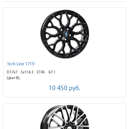
Tech Line 1719
D17x7
5x114.3 ET45
67.1
Цвет BL
10 450
руб.