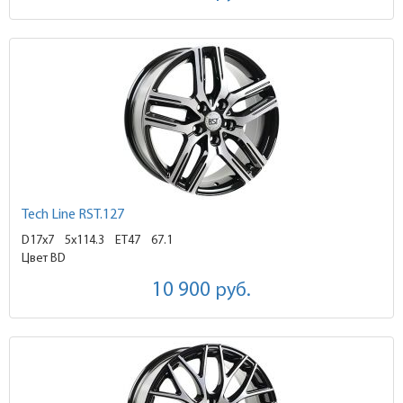
Tech Line RST.127
D17x7
5x114.3 ET47
67.1
Цвет BD
10 900
руб.