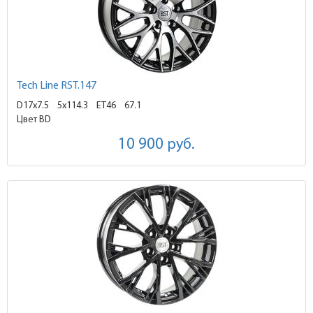
Tech Line RST.147
D17x7.5
5x114.3 ET46
67.1
Цвет BD
10 900
руб.