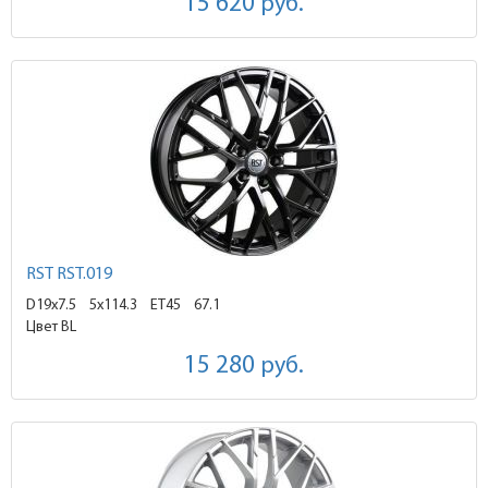
15 620
руб.
RST RST.019
D19x7.5
5x114.3 ET45
67.1
Цвет BL
15 280
руб.