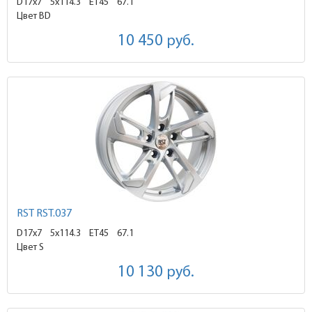
D17x7
5x114.3 ET45
67.1
Цвет BD
10 450
руб.
RST RST.037
D17x7
5x114.3 ET45
67.1
Цвет S
10 130
руб.