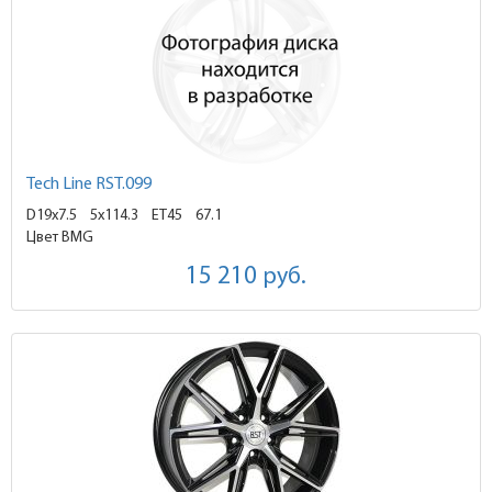
Tech Line RST.099
D19x7.5
5x114.3 ET45
67.1
Цвет BMG
15 210
руб.