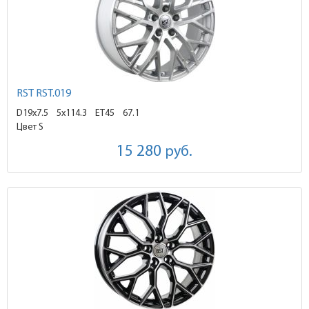
RST RST.019
D19x7.5
5x114.3 ET45
67.1
Цвет S
15 280
руб.