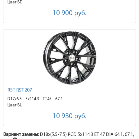
Цвет BD
10 900
руб.
RST RST.207
D17x6.5
5x114.3 ET45
67.1
Цвет BL
10 930
руб.
Вариант замены:
D18x
(5.5-7.5)
PCD 5x114.3 ET 47 DIA 64.1, 67.1,