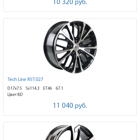
10 320
руб.
Tech Line RST.027
D17x7.5
5x114.3 ET46
67.1
Цвет BD
11 040
руб.