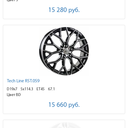
Цвет S
15 280
руб.
Tech Line RST.059
D19x7
5x114.3 ET45
67.1
Цвет BD
15 660
руб.