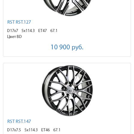
RST RST.127
D17x7
5x114.3 ET47
67.1
Цвет BD
10 900
руб.
RST RST.147
D17x7.5
5x114.3 ET46
67.1