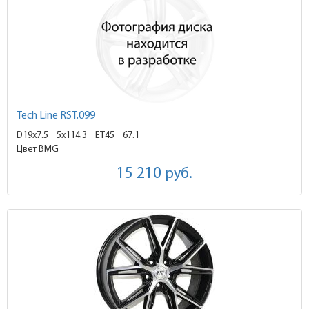
Tech Line RST.099
D19x7.5
5x114.3 ET45
67.1
Цвет BMG
15 210
руб.