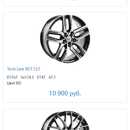
Tech Line RST.127
D17x7
5x114.3 ET47
67.1
Цвет BD
10 900
руб.