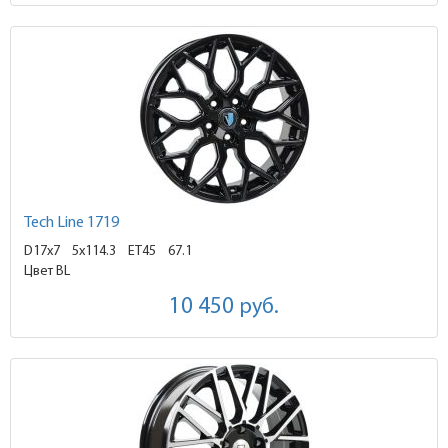
Tech Line 1719
D17x7
5x114.3 ET45
67.1
Цвет BL
10 450
руб.