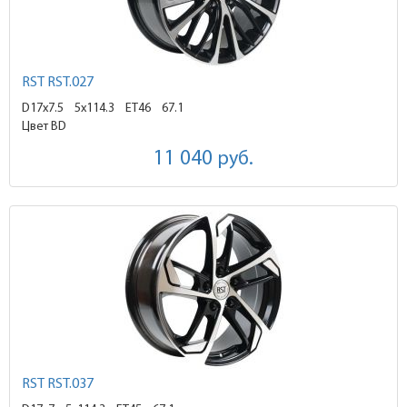
RST RST.027
D17x7.5
5x114.3 ET46
67.1
Цвет BD
11 040
руб.
RST RST.037