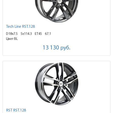
Tech Line RST.128
D18x7.5
5x114.3 ET45
67.1
Цвет BL
13 130
руб.
RST RST.128