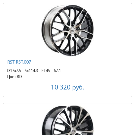
RST RST.007
D17x7.5
5x114.3 ET45
67.1
Цвет BD
10 320
руб.