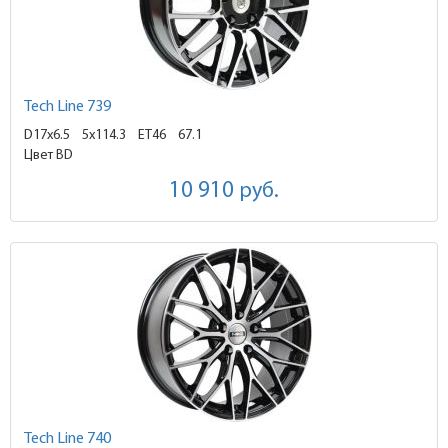
Tech Line 739
D17x6.5
5x114.3 ET46
67.1
Цвет BD
10 910
руб.
Tech Line 740