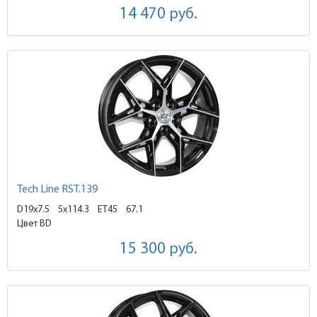
14 470
руб.
Tech Line RST.139
D19x7.5
5x114.3 ET45
67.1
Цвет BD
15 300
руб.