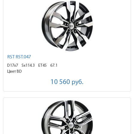
RST RST.047
D17x7
5x114.3 ET45
67.1
Цвет BD
10 560
руб.