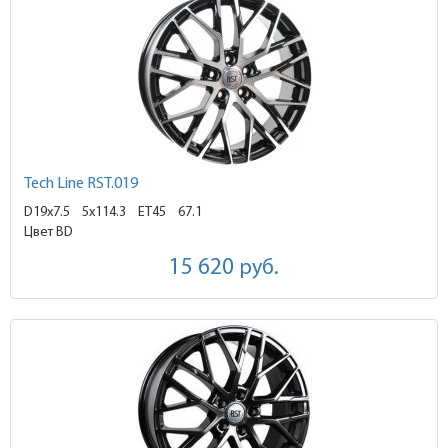
Tech Line RST.019
D19x7.5
5x114.3 ET45
67.1
Цвет BD
15 620
руб.