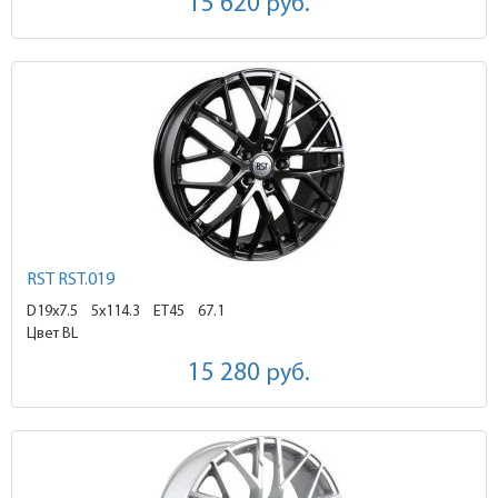
15 620
руб.
RST RST.019
D19x7.5
5x114.3 ET45
67.1
Цвет BL
15 280
руб.