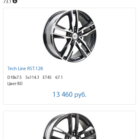
73.1
Tech Line RST.128
D18x7.5
5x114.3 ET45
67.1
Цвет BD
13 460
руб.