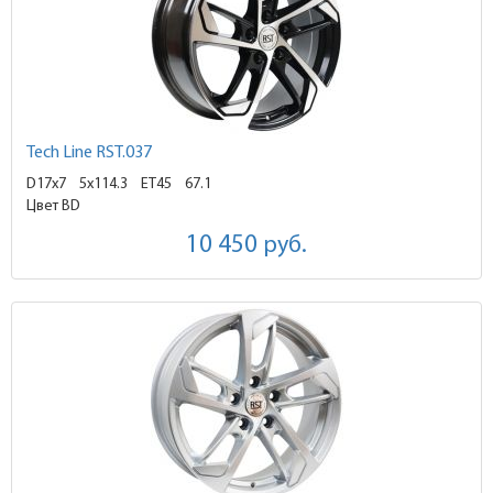
Tech Line RST.037
D17x7
5x114.3 ET45
67.1
Цвет BD
10 450
руб.