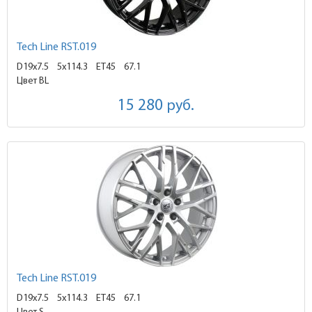
Tech Line RST.019
D19x7.5
5x114.3 ET45
67.1
Цвет BL
15 280
руб.
Tech Line RST.019
D19x7.5
5x114.3 ET45
67.1