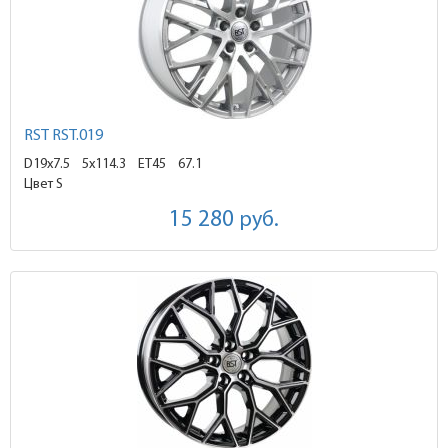
RST RST.019
D19x7.5
5x114.3 ET45
67.1
Цвет S
15 280
руб.