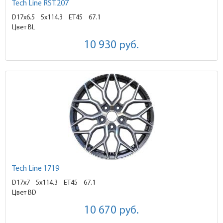
Tech Line RST.207
D17x6.5
5x114.3 ET45
67.1
Цвет BL
10 930
руб.
Tech Line 1719
D17x7
5x114.3 ET45
67.1
Цвет BD
10 670
руб.