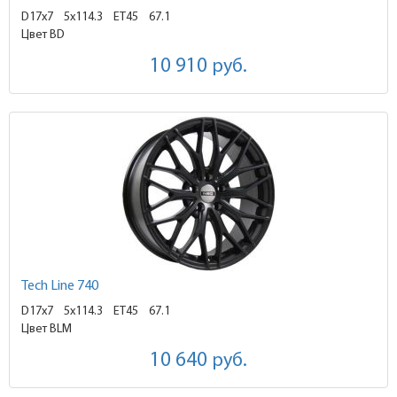
D17x7
5x114.3 ET45
67.1
Цвет BD
10 910
руб.
Tech Line 740
D17x7
5x114.3 ET45
67.1
Цвет BLM
10 640
руб.