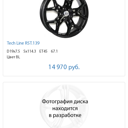
Tech Line RST.139
D19x7.5
5x114.3 ET45
67.1
Цвет BL
14 970
руб.