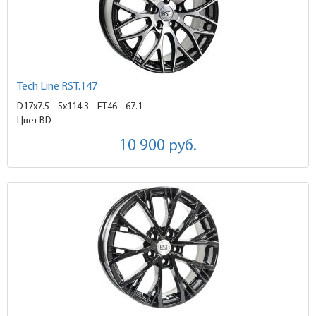
Tech Line RST.147
D17x7.5
5x114.3 ET46
67.1
Цвет BD
10 900
руб.