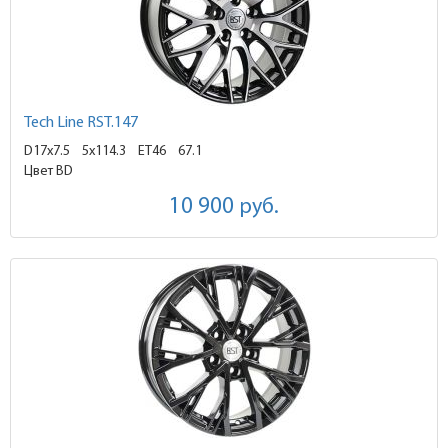
Tech Line RST.147
D17x7.5
5x114.3 ET46
67.1
Цвет BD
10 900
руб.