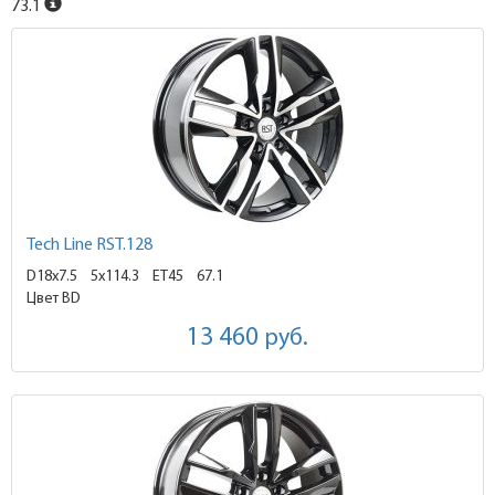
73.1
Tech Line RST.128
D18x7.5
5x114.3 ET45
67.1
Цвет BD
13 460
руб.