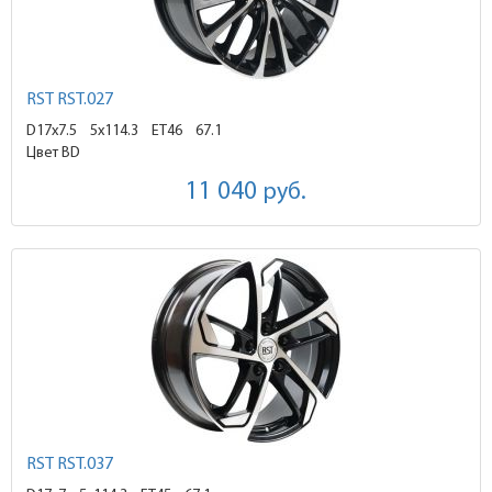
RST RST.027
D17x7.5
5x114.3 ET46
67.1
Цвет BD
11 040
руб.
RST RST.037