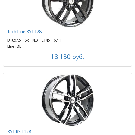
Tech Line RST.128
D18x7.5
5x114.3 ET45
67.1
Цвет BL
13 130
руб.
RST RST.128