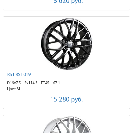
15 620
руб.
RST RST.019
D19x7.5
5x114.3 ET45
67.1
Цвет BL
15 280
руб.