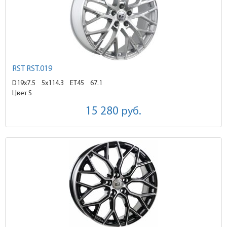
RST RST.019
D19x7.5
5x114.3 ET45
67.1
Цвет S
15 280
руб.