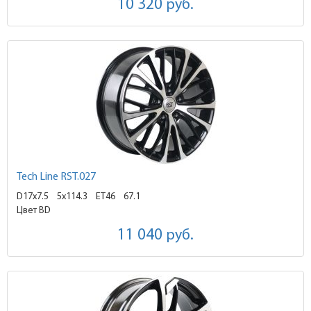
10 320
руб.
Tech Line RST.027
D17x7.5
5x114.3 ET46
67.1
Цвет BD
11 040
руб.