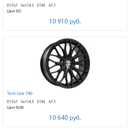
D17x7
5x114.3 ET45
67.1
Цвет BD
10 910
руб.
Tech Line 740
D17x7
5x114.3 ET45
67.1
Цвет BLM
10 640
руб.