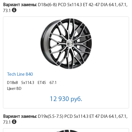
Вариант замены:
D18x
(6-8)
PCD 5x114.3 ET 42-47 DIA 64.1, 67.1,
73.1
Tech Line 840
D18x8
5x114.3 ET45
67.1
Цвет BD
12 930
руб.
Вариант замены:
D19x
(5.5-7.5)
PCD 5x114.3 ET 47 DIA 64.1, 67.1,
73.1