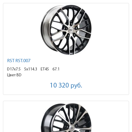
RST RST.007
D17x7.5
5x114.3 ET45
67.1
Цвет BD
10 320
руб.