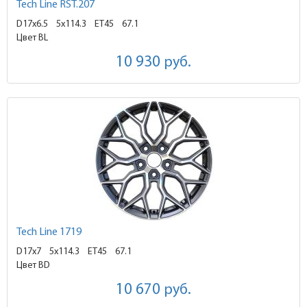
Tech Line RST.207
D17x6.5
5x114.3 ET45
67.1
Цвет BL
10 930
руб.
Tech Line 1719
D17x7
5x114.3 ET45
67.1
Цвет BD
10 670
руб.