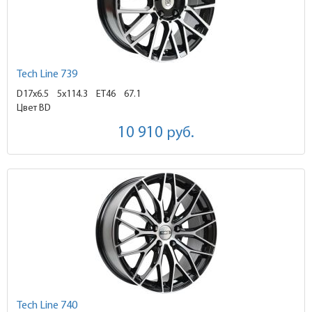
Tech Line 739
D17x6.5
5x114.3 ET46
67.1
Цвет BD
10 910
руб.
Tech Line 740