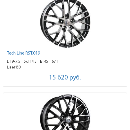
Tech Line RST.019
D19x7.5
5x114.3 ET45
67.1
Цвет BD
15 620
руб.