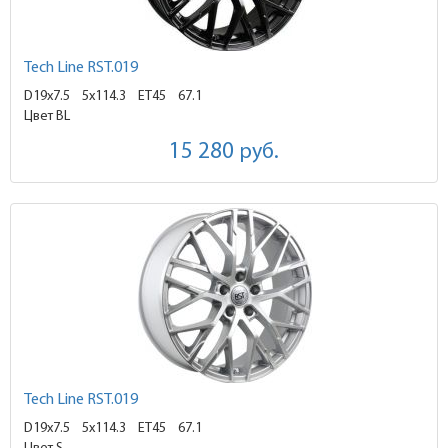
Tech Line RST.019
D19x7.5
5x114.3 ET45
67.1
Цвет BL
15 280
руб.
Tech Line RST.019
D19x7.5
5x114.3 ET45
67.1