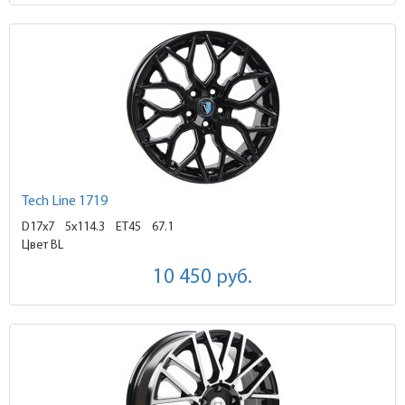
Tech Line 1719
D17x7
5x114.3 ET45
67.1
Цвет BL
10 450
руб.