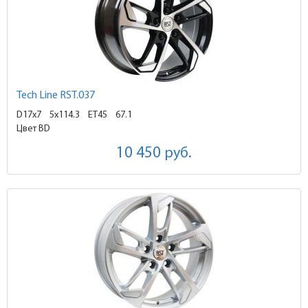
Tech Line RST.037
D17x7
5x114.3 ET45
67.1
Цвет BD
10 450
руб.