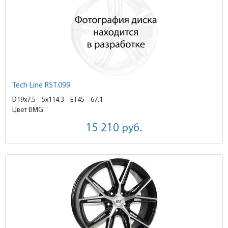
Tech Line RST.099
D19x7.5
5x114.3 ET45
67.1
Цвет BMG
15 210
руб.