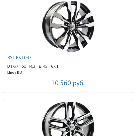
RST RST.047
D17x7
5x114.3 ET45
67.1
Цвет BD
10 560
руб.