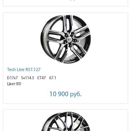
Tech Line RST.127
D17x7
5x114.3 ET47
67.1
Цвет BD
10 900
руб.