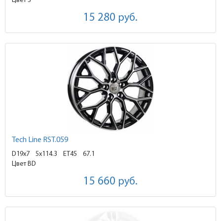
Цвет S
15 280
руб.
Tech Line RST.059
D19x7
5x114.3 ET45
67.1
Цвет BD
15 660
руб.