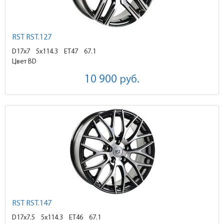
RST RST.127
D17x7
5x114.3 ET47
67.1
Цвет BD
10 900
руб.
RST RST.147
D17x7.5
5x114.3 ET46
67.1