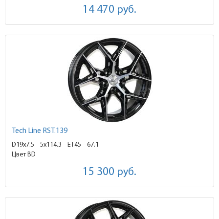
14 470
руб.
Tech Line RST.139
D19x7.5
5x114.3 ET45
67.1
Цвет BD
15 300
руб.