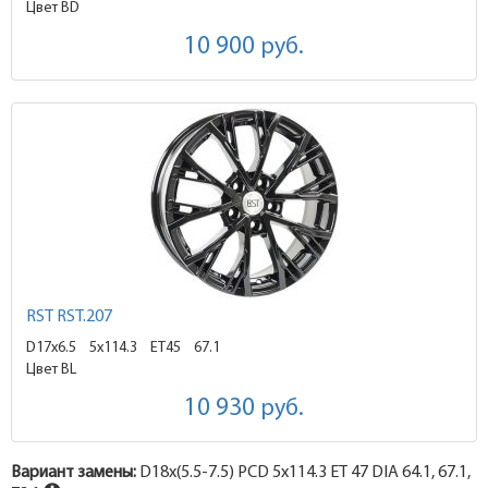
Цвет BD
10 900
руб.
RST RST.207
D17x6.5
5x114.3 ET45
67.1
Цвет BL
10 930
руб.
Вариант замены:
D18x
(5.5-7.5)
PCD 5x114.3 ET 47 DIA 64.1, 67.1,