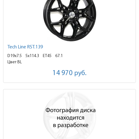
Tech Line RST.139
D19x7.5
5x114.3 ET45
67.1
Цвет BL
14 970
руб.