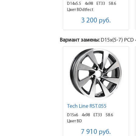
D14x5.5
4x98 ET33
58.6
Цвет BDdtfect
3 200
руб.
Вариант замены:
D15x
(5-7)
PCD 4
Tech Line RST.055
D15x6
4x98 ET33
58.6
Цвет BD
7 910
руб.