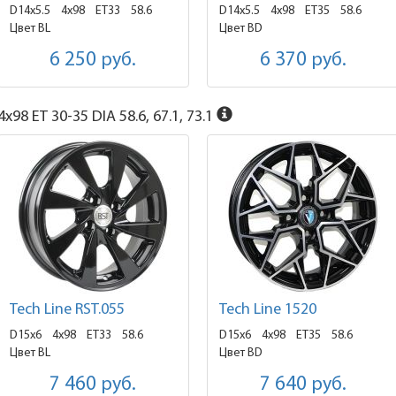
D14x5.5
4x98 ET33
58.6
D14x5.5
4x98 ET35
58.6
Цвет BL
Цвет BD
6 250
руб.
6 370
руб.
x98 ET 30-35 DIA 58.6, 67.1, 73.1
Tech Line RST.055
Tech Line 1520
D15x6
4x98 ET33
58.6
D15x6
4x98 ET35
58.6
Цвет BL
Цвет BD
7 460
руб.
7 640
руб.