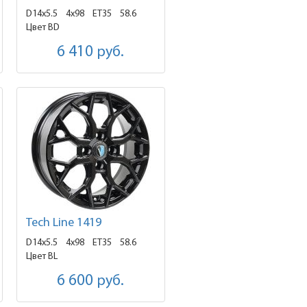
D14x5.5
4x98 ET35
58.6
Цвет BD
6 410
руб.
Tech Line 1419
D14x5.5
4x98 ET35
58.6
Цвет BL
6 600
руб.