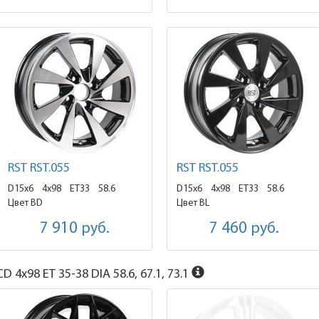
RST RST.055
RST RST.055
D15x6
4x98 ET33
58.6
D15x6
4x98 ET33
58.6
Цвет BD
Цвет BL
7 910
руб.
7 460
руб.
D 4x98 ET 35-38 DIA 58.6, 67.1, 73.1