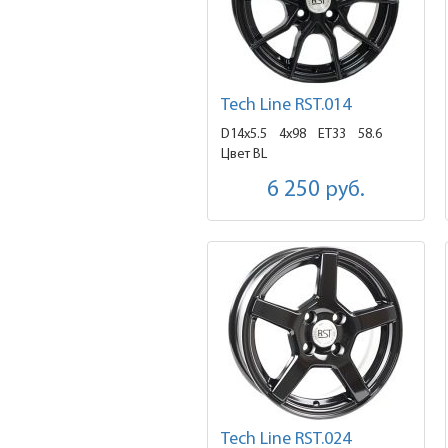
Tech Line RST.014
D14x5.5
4x98 ET33
58.6
Цвет BL
6 250
руб.
Tech Line RST.024