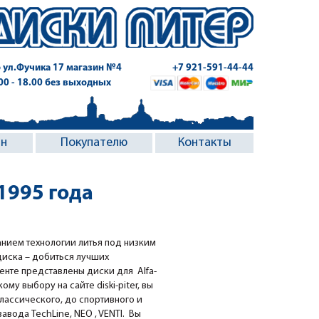
 ул.Фучика 17
магазин №4
+7 921-591-44-44
.00 - 18.00 без выходных
ин
Покупателю
Контакты
1995 года
анием технологии литья под низким
диска – добиться лучших
енте представлены диски для Alfa-
му выбору на сайте diski-piter, вы
классического, до спортивного и
вода TechLine, NEO , VENTI. Вы