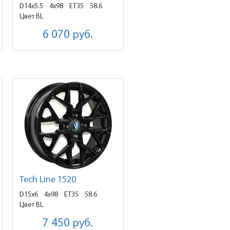
D14x5.5
4x98 ET35
58.6
Цвет BL
6 070
руб.
Tech Line 1520
D15x6
4x98 ET35
58.6
Цвет BL
7 450
руб.