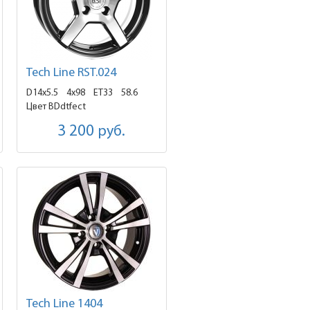
Tech Line RST.024
D14x5.5
4x98 ET33
58.6
Цвет BDdtfect
3 200
руб.
Tech Line 1404