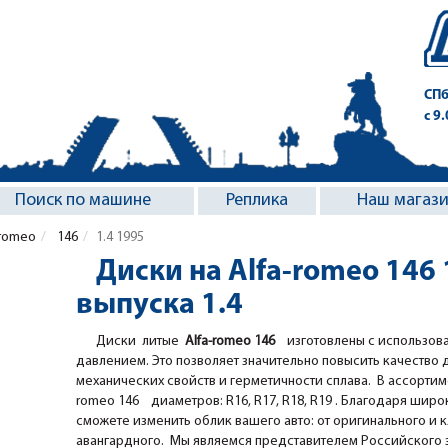
СПб
с 9
Поиск по машине
Реплика
Наш магаз
-romeo
146
1.4 1995
Диски на Alfa-romeo 146 
выпуска 1.4
Диски литые
Alfa-romeo 146
изготовлены с использов
давлением. Это позволяет значительно повысить качество 
механических свойств и герметичности сплава. В ассортим
romeo 146 диаметров: R16, R17, R18, R19 . Благодаря широко
сможете изменить облик вашего авто: от оригинального и 
авангардного. Мы являемся представителем Российского за