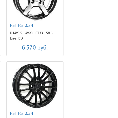
RST RST.024
D14x5.5
4x98 ET33
58.6
Цвет BD
6 570
руб.
RST RST.034