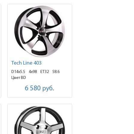
Tech Line 403
D14x5.5
4x98 ET32
58.6
Цвет BD
6 580
руб.