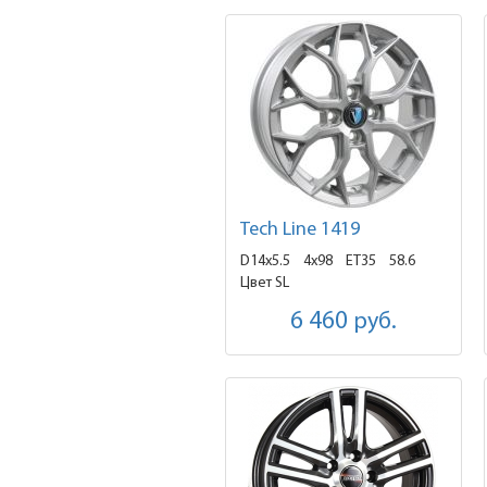
Tech Line 1419
D14x5.5
4x98 ET35
58.6
Цвет SL
6 460
руб.