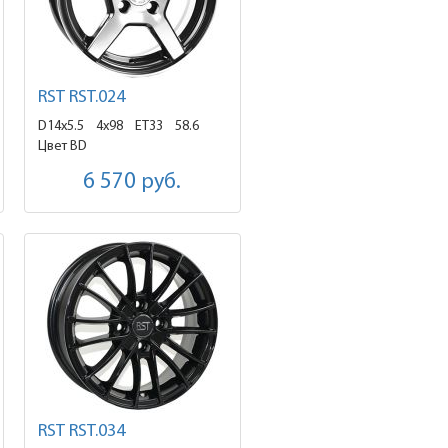
RST RST.024
D14x5.5
4x98 ET33
58.6
Цвет BD
6 570
руб.
RST RST.034