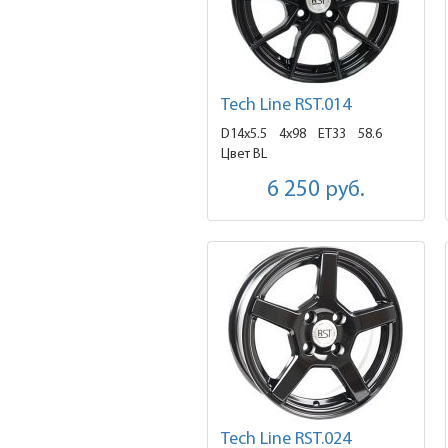
Tech Line RST.014
D14x5.5
4x98 ET33
58.6
Цвет BL
6 250
руб.
Tech Line RST.024