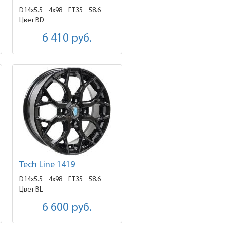
D14x5.5
4x98 ET35
58.6
Цвет BD
6 410
руб.
Tech Line 1419
D14x5.5
4x98 ET35
58.6
Цвет BL
6 600
руб.