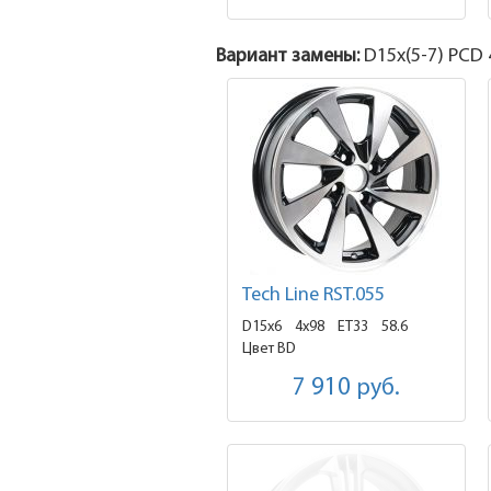
Вариант замены:
D15x
(5-7)
PCD 4
Tech Line RST.055
D15x6
4x98 ET33
58.6
Цвет BD
7 910
руб.