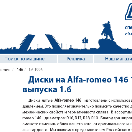
СПб
с 9
Поиск по машине
Реплика
Наш магаз
-romeo
146
1.6 1996
Диски на Alfa-romeo 146 
выпуска 1.6
Диски литые
Alfa-romeo 146
изготовлены с использов
давлением. Это позволяет значительно повысить качество 
механических свойств и герметичности сплава. В ассортим
romeo 146 диаметров: R16, R17, R18, R19 . Благодаря широко
сможете изменить облик вашего авто: от оригинального и 
авангардного. Мы являемся представителем Российского за