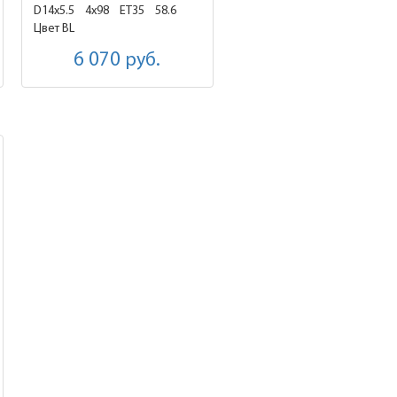
D14x5.5
4x98 ET35
58.6
Цвет BL
6 070
руб.