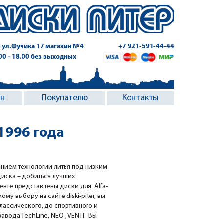
 ул.Фучика 17
магазин №4
+7 921-591-44-44
.00 - 18.00 без выходных
ин
Покупателю
Контакты
1996 года
анием технологии литья под низким
диска – добиться лучших
енте представлены диски для Alfa-
му выбору на сайте diski-piter, вы
классического, до спортивного и
вода TechLine, NEO , VENTI. Вы