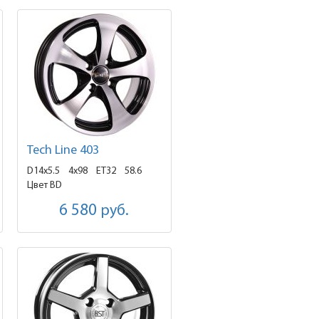
Tech Line 403
D14x5.5
4x98 ET32
58.6
Цвет BD
6 580
руб.