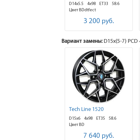
D14x5.5
4x98 ET33
58.6
Цвет BDdtfect
3 200
руб.
Вариант замены:
D15x
(5-7)
PCD 4
Tech Line 1520
D15x6
4x98 ET35
58.6
Цвет BD
7 640
руб.