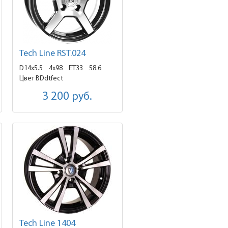
Tech Line RST.024
D14x5.5
4x98 ET33
58.6
Цвет BDdtfect
3 200
руб.
Tech Line 1404