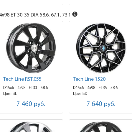
x98 ET 30-35 DIA 58.6, 67.1, 73.1
Tech Line RST.055
Tech Line 1520
D15x6
4x98 ET33
58.6
D15x6
4x98 ET35
58.6
Цвет BL
Цвет BD
7 460
руб.
7 640
руб.