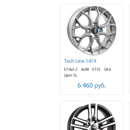
Tech Line 1419
D14x5.5
4x98 ET35
58.6
Цвет SL
6 460
руб.