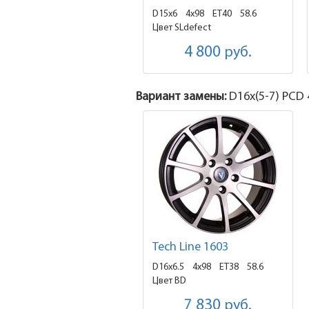
D15x6
4x98 ET40
58.6
Цвет SLdefect
4 800
руб.
Вариант замены:
D16x
(5-7)
PCD 4
Tech Line 1603
D16x6.5
4x98 ET38
58.6
Цвет BD
7 830
руб.