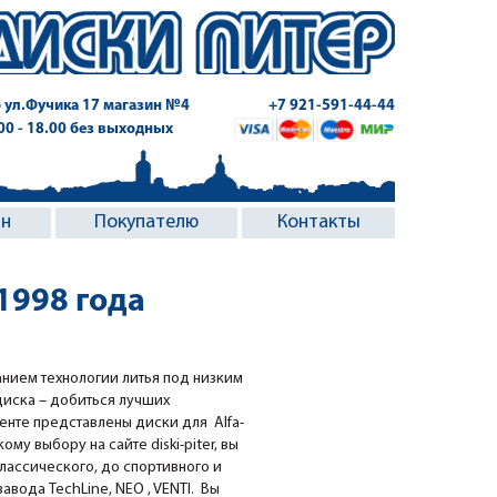
 ул.Фучика 17
магазин №4
+7 921-591-44-44
.00 - 18.00 без выходных
ин
Покупателю
Контакты
1998 года
анием технологии литья под низким
диска – добиться лучших
енте представлены диски для Alfa-
му выбору на сайте diski-piter, вы
классического, до спортивного и
вода TechLine, NEO , VENTI. Вы