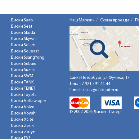
Диски Saab
Наш Магазин
Схема проезда
П
Диски Seat
Диски Skoda
Диски Skywell
Диски Solaris
Диски Soueast
Диски SsangYong
Диски Subaru
Диски Suzuki
Диски SWM
Санкт-Петербург, ул.Фучика, 17
Диски TANK
Тел.:
+7 921-591-44-44
Диски TENET
E-mail:
zakaz@diski-piter.ru
Диски Toyota
Диски Volkswagen
Диски Volvo
© 2002-2026 Диски - Питер
Диски Voyah
Диски Xcite
Диски Zeekr
Диски Zotye
Диски ГАЗ