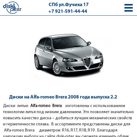
СПб ул.Фучика 17
+7 921-591-44-44
с 9.00 - 18.00 без выходных
Диски на Alfa-romeo Brera 2008 года выпуска 2.2
Диски литые
Alfa-romeo Brera
изготовлены с использованием
технологии литья под низким давлением. Это позволяет значительно
повысить качество диска – добиться лучших механических свойств
и герметичности сплава. В ассортименте представлены диски для
Alfa-romeo Brera диаметров: R16, R17, R18, R19 . Благодаря
широкому выбору на сайте diski-piter, вы сможете изменить облик