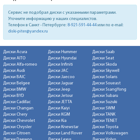
Сервис не подобрал диски с указанными параметрами.
Уточните информацию у наших специалистов.
Телефон в Санкт - Петербурге:
8-921-591-44-44
или по e-mail:
diski-piter@yandex.ru
Диски Acura
Диски Hummer
Диски Saab
Диски AITO
Диски Hyundai
Диски Seat
Диски Alfa-romeo
Диски Infiniti
Диски Skoda
Диски Audi
Диски JAC
Диски Skywell
Диски BAIC
Диски Jaecoo
Диски Solaris
Диски Belgee
Диски Jaguar
Диски Soueast
Диски BMW
Диски Jeep
Диски SsangYong
Диски BYD
Диски Jetour
Диски Subaru
Диски Cadillac
Диски JETTA
Диски Suzuki
Диски Changan
Диски Kaiyi
Диски SWM
Диски Chery
Диски KGM
Диски TANK
Диски Chevrolet
Диски Kia
Диски TENET
Диски Chrysler
Диски Knewstar
Диски Toyota
Диски Citroen
Диски Land Rover
Диски Volkswagen
Диски Daewoo
Диски Lexus
Диски Volvo