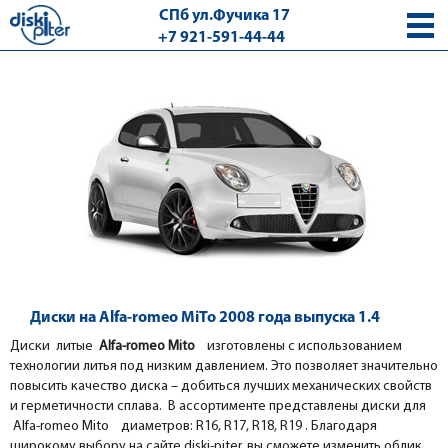
СПб ул.Фучика 17
+7 921-591-44-44
с 9.00 - 18.00 без выходных
Диски на Alfa-romeo MiTo 2008 года выпуска 1.4
Диски литые
Alfa-romeo Mito
изготовлены с использованием
технологии литья под низким давлением. Это позволяет значительно
повысить качество диска – добиться лучших механических свойств
и герметичности сплава. В ассортименте представлены диски для
Alfa-romeo Mito диаметров: R16, R17, R18, R19 . Благодаря
широкому выбору на сайте diski-piter, вы сможете изменить облик