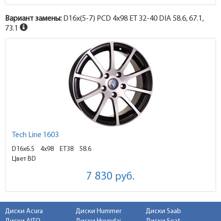
Вариант замены:
D16x
(5-7)
PCD 4x98 ET 32-40 DIA 58.6, 67.1,
73.1
Tech Line 1603
D16x6.5
4x98 ET38
58.6
Цвет BD
7 830
руб.
Диски Acura
Диски Hummer
Диски Saab