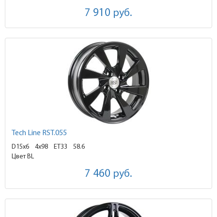
7 910
руб.
Tech Line RST.055
D15x6
4x98 ET33
58.6
Цвет BL
7 460
руб.