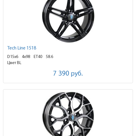
Tech Line 1518
D15x6
4x98 ET40
58.6
Цвет BL
7 390
руб.