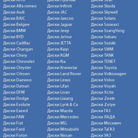
Диски AITO
Диски Hyundai
Диски Seat
Диски Alfa-romeo
Диски Infiniti
Диски Skoda
Диски Audi
Диски JAC
Диски Skywell
Диски BAIC
Диски Jaecoo
Диски Solaris
Диски Belgee
Диски Jaguar
Диски Soueast
Диски BMW
Диски Jeep
Диски SsangYong
Диски BYD
Диски Jetour
Диски Subaru
Диски Cadillac
Диски JETTA
Диски Suzuki
Диски Changan
Диски Kaiyi
Диски SWM
Диски Chery
Диски KGM
Диски TANK
Диски Chevrolet
Диски Kia
Диски TENET
Диски Chrysler
Диски Knewstar
Диски Toyota
Диски Citroen
Диски Land Rover
Диски Volkswagen
Диски Daewoo
Диски Lexus
Диски Volvo
Диски Datsun
Диски Lifan
Диски Voyah
Диски DFM
Диски Livan
Диски Xcite
Диски Dodge
Диски Lixiang
Диски Zeekr
Диски Evolute
Диски Lynk & Co
Диски Zotye
Диски Exeed
Диски Mazda
Диски ГАЗ
Диски FAW
Диски Mercedes
Диски ЛАДА
Диски Fiat
Диски MG
Диски Москвич
Диски Ford
Диски Mitsubishi
Диски ТаГАЗ
Диски Foton
Диски Nissan
Диски УАЗ