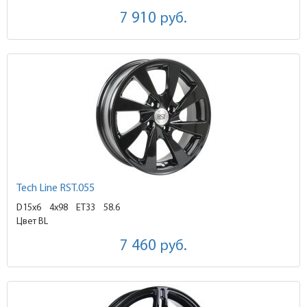
7 910
руб.
Tech Line RST.055
D15x6
4x98 ET33
58.6
Цвет BL
7 460
руб.