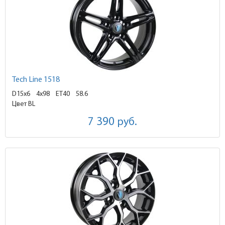
Tech Line 1518
D15x6
4x98 ET40
58.6
Цвет BL
7 390
руб.