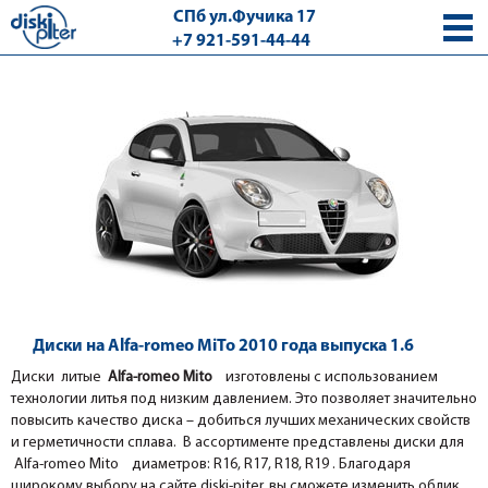
СПб ул.Фучика 17
+7 921-591-44-44
с 9.00 - 18.00 без выходных
Диски на Alfa-romeo MiTo 2010 года выпуска 1.6
Диски литые
Alfa-romeo Mito
изготовлены с использованием
технологии литья под низким давлением. Это позволяет значительно
повысить качество диска – добиться лучших механических свойств
и герметичности сплава. В ассортименте представлены диски для
Alfa-romeo Mito диаметров: R16, R17, R18, R19 . Благодаря
широкому выбору на сайте diski-piter, вы сможете изменить облик