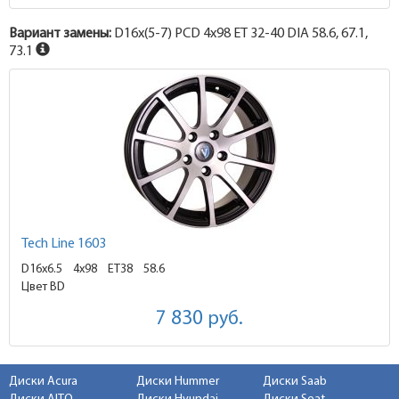
Вариант замены:
D16x
(5-7)
PCD 4x98 ET 32-40 DIA 58.6, 67.1,
73.1
Tech Line 1603
D16x6.5
4x98 ET38
58.6
Цвет BD
7 830
руб.
Диски Acura
Диски Hummer
Диски Saab