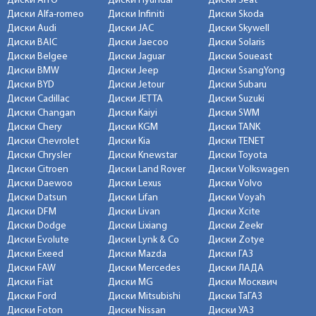
Диски AITO
Диски Hyundai
Диски Seat
Диски Alfa-romeo
Диски Infiniti
Диски Skoda
Диски Audi
Диски JAC
Диски Skywell
Диски BAIC
Диски Jaecoo
Диски Solaris
Диски Belgee
Диски Jaguar
Диски Soueast
Диски BMW
Диски Jeep
Диски SsangYong
Диски BYD
Диски Jetour
Диски Subaru
Диски Cadillac
Диски JETTA
Диски Suzuki
Диски Changan
Диски Kaiyi
Диски SWM
Диски Chery
Диски KGM
Диски TANK
Диски Chevrolet
Диски Kia
Диски TENET
Диски Chrysler
Диски Knewstar
Диски Toyota
Диски Citroen
Диски Land Rover
Диски Volkswagen
Диски Daewoo
Диски Lexus
Диски Volvo
Диски Datsun
Диски Lifan
Диски Voyah
Диски DFM
Диски Livan
Диски Xcite
Диски Dodge
Диски Lixiang
Диски Zeekr
Диски Evolute
Диски Lynk & Co
Диски Zotye
Диски Exeed
Диски Mazda
Диски ГАЗ
Диски FAW
Диски Mercedes
Диски ЛАДА
Диски Fiat
Диски MG
Диски Москвич
Диски Ford
Диски Mitsubishi
Диски ТаГАЗ
Диски Foton
Диски Nissan
Диски УАЗ