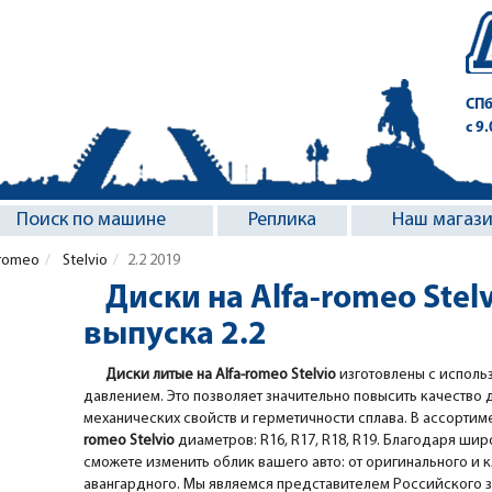
СПб
с 9
Поиск по машине
Реплика
Наш магаз
-romeo
Stelvio
2.2 2019
Диски на Alfa-romeo Stel
выпуска 2.2
Диски литые на Alfa-romeo Stelvio
изготовлены с исполь
давлением. Это позволяет значительно повысить качество 
механических свойств и герметичности сплава. В ассортим
romeo Stelvio
диаметров: R16, R17, R18, R19. Благодаря широ
сможете изменить облик вашего авто: от оригинального и 
авангардного. Мы являемся представителем Российского за