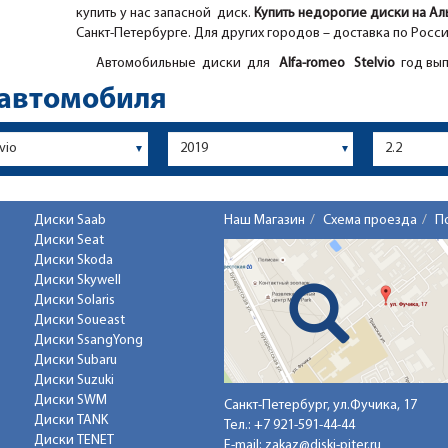
купить у нас запасной диск.
Купить недорогие диски на А
Санкт-Петербурге. Для других городов – доставка по Росс
Автомобильные диски для
Alfa-romeo
Stelvio
год вып
 автомобиля
Диски Saab
Наш Магазин
Схема проезда
П
Диски Seat
Диски Skoda
Диски Skywell
Диски Solaris
Диски Soueast
Диски SsangYong
Диски Subaru
Диски Suzuki
Диски SWM
Санкт-Петербург, ул.Фучика, 17
Диски TANK
Тел.:
+7 921-591-44-44
Диски TENET
E-mail:
zakaz@diski-piter.ru