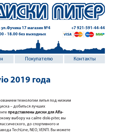
 ул.Фучика 17
магазин №4
+7 921-591-44-44
.00 - 18.00 без выходных
ин
Покупателю
Контакты
vio 2019 года
зованием технологии литья под низким
диска – добиться лучших
енте
представлены диски для Alfa-
кому выбору на сайте diski-piter, вы
классического, до спортивного и
вода TechLine, NEO, VENTI. Вы можете