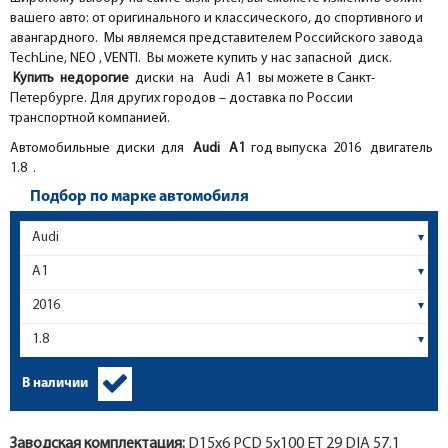
вашего авто: от оригинального и классического, до спортивного и
авангардного. Мы являемся представителем Российского завода
TechLine, NEO , VENTI. Вы можете купить у нас запасной диск.
Купить недорогие
диски на Audi A1 вы можете в Санкт-
Петербурге. Для других городов – доставка по России
транспортной компанией.
Автомобильные диски для
Audi
A1
год выпуска 2016 двигатель
1.8 .
Подбор по марке автомобиля
В наличии
Заводская комплектация:
D15x
6
PCD 5x100 ET 29 DIA 57.1