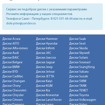
Сервис не подобрал диски с указанными параметрами.
Уточните информацию у наших специалистов.
Телефон в Санкт - Петербурге:
8-921-591-44-44
или по e-mail:
diski-piter@yandex.ru
Диски Acura
Диски Hummer
Диски Saab
Диски AITO
Диски Hyundai
Диски Seat
Диски Alfa-romeo
Диски Infiniti
Диски Skoda
Диски Audi
Диски JAC
Диски Skywell
Диски BAIC
Диски Jaecoo
Диски Solaris
Диски Belgee
Диски Jaguar
Диски Soueast
Диски BMW
Диски Jeep
Диски SsangYong
Диски BYD
Диски Jetour
Диски Subaru
Диски Cadillac
Диски JETTA
Диски Suzuki
Диски Changan
Диски Kaiyi
Диски SWM
Диски Chery
Диски KGM
Диски TANK
Диски Chevrolet
Диски Kia
Диски TENET
Диски Chrysler
Диски Knewstar
Диски Toyota
Диски Citroen
Диски Land Rover
Диски Volkswagen
Диски Daewoo
Диски Lexus
Диски Volvo