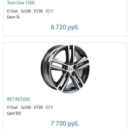
Tech Line 1505
D15x6
5x100 ET38
57.1
Цвет SL
6 720
руб.
RST RST.025
D15x6
5x100 ET38
57.1
Цвет BD
7 700
руб.