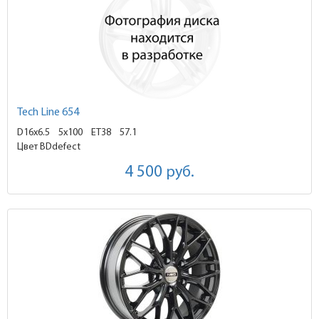
Tech Line 654
D16x6.5
5x100 ET38
57.1
Цвет BDdefect
4 500
руб.