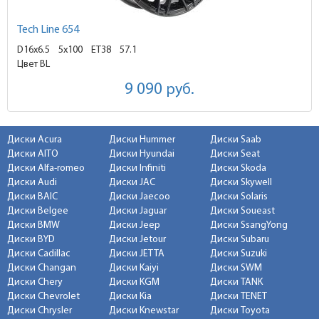
Tech Line 654
D16x6.5
5x100 ET38
57.1
Цвет BL
9 090
руб.
Диски Acura
Диски Hummer
Диски Saab
Диски AITO
Диски Hyundai
Диски Seat
Диски Alfa-romeo
Диски Infiniti
Диски Skoda
Диски Audi
Диски JAC
Диски Skywell
Диски BAIC
Диски Jaecoo
Диски Solaris
Диски Belgee
Диски Jaguar
Диски Soueast
Диски BMW
Диски Jeep
Диски SsangYong
Диски BYD
Диски Jetour
Диски Subaru
Диски Cadillac
Диски JETTA
Диски Suzuki
Диски Changan
Диски Kaiyi
Диски SWM
Диски Chery
Диски KGM
Диски TANK
Диски Chevrolet
Диски Kia
Диски TENET
Диски Chrysler
Диски Knewstar
Диски Toyota