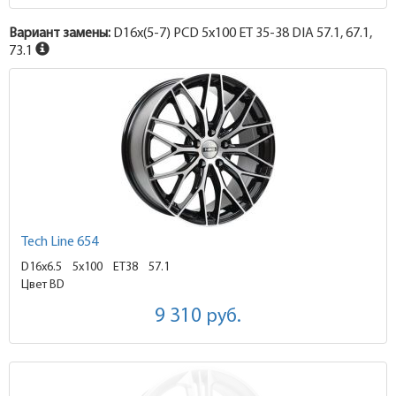
Вариант замены:
D16x
(5-7)
PCD 5x100 ET 35-38 DIA 57.1, 67.1,
73.1
Tech Line 654
D16x6.5
5x100 ET38
57.1
Цвет BD
9 310
руб.