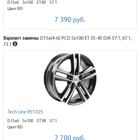
D15x6
5x100 ET40
57.1
Цвет BD
7 390
руб.
Вариант замены:
D15x
(4-6)
PCD 5x100 ET 35-45 DIA 57.1, 67.1,
73.1
Tech Line RST.025
D15x6
5x100 ET38
57.1
Цвет BD
7 700
руб.