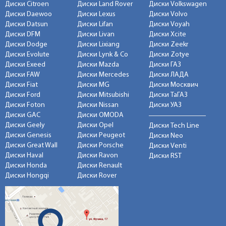
Диски Citroen
Диски Land Rover
Диски Volkswagen
Диски Daewoo
Диски Lexus
Диски Volvo
Диски Datsun
Диски Lifan
Диски Voyah
Диски DFM
Диски Livan
Диски Xcite
Диски Dodge
Диски Lixiang
Диски Zeekr
Диски Evolute
Диски Lynk & Co
Диски Zotye
Диски Exeed
Диски Mazda
Диски ГАЗ
Диски FAW
Диски Mercedes
Диски ЛАДА
Диски Fiat
Диски MG
Диски Москвич
Диски Ford
Диски Mitsubishi
Диски ТаГАЗ
Диски Foton
Диски Nissan
Диски УАЗ
Диски GAC
Диски OMODA
Диски Geely
Диски Opel
Диски Tech Line
Диски Genesis
Диски Peugeot
Диски Neo
Диски Great Wall
Диски Porsche
Диски Venti
Диски Haval
Диски Ravon
Диски RST
Диски Honda
Диски Renault
Диски Hongqi
Диски Rover