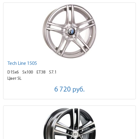
Tech Line 1505
D15x6
5x100 ET38
57.1
Цвет SL
6 720
руб.