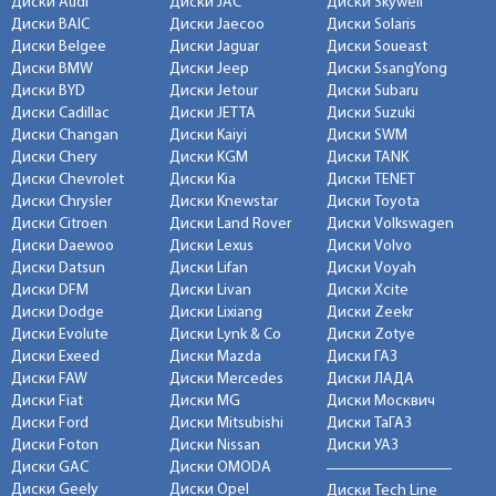
Диски Audi
Диски JAC
Диски Skywell
Диски BAIC
Диски Jaecoo
Диски Solaris
Диски Belgee
Диски Jaguar
Диски Soueast
Диски BMW
Диски Jeep
Диски SsangYong
Диски BYD
Диски Jetour
Диски Subaru
Диски Cadillac
Диски JETTA
Диски Suzuki
Диски Changan
Диски Kaiyi
Диски SWM
Диски Chery
Диски KGM
Диски TANK
Диски Chevrolet
Диски Kia
Диски TENET
Диски Chrysler
Диски Knewstar
Диски Toyota
Диски Citroen
Диски Land Rover
Диски Volkswagen
Диски Daewoo
Диски Lexus
Диски Volvo
Диски Datsun
Диски Lifan
Диски Voyah
Диски DFM
Диски Livan
Диски Xcite
Диски Dodge
Диски Lixiang
Диски Zeekr
Диски Evolute
Диски Lynk & Co
Диски Zotye
Диски Exeed
Диски Mazda
Диски ГАЗ
Диски FAW
Диски Mercedes
Диски ЛАДА
Диски Fiat
Диски MG
Диски Москвич
Диски Ford
Диски Mitsubishi
Диски ТаГАЗ
Диски Foton
Диски Nissan
Диски УАЗ
Диски GAC
Диски OMODA
Диски Geely
Диски Opel
Диски Tech Line