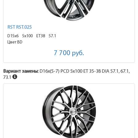
RST RST.025
D15x6
5x100 ET38
57.1
Цвет BD
7 700
руб.
Вариант замены:
D16x
(5-7)
PCD 5x100 ET 35-38 DIA 57.1, 67.1,
73.1