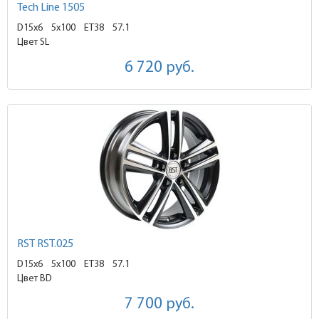
Tech Line 1505
D15x6
5x100 ET38
57.1
Цвет SL
6 720
руб.
RST RST.025
D15x6
5x100 ET38
57.1
Цвет BD
7 700
руб.