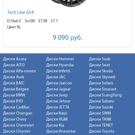
Tech Line 654
D16x6.5
5x100 ET38
57.1
Цвет BL
9 090
руб.
Диски Acura
Диски Hummer
Диски Saab
Диски AITO
Диски Hyundai
Диски Seat
Диски Alfa-romeo
Диски Infiniti
Диски Skoda
Диски Audi
Диски JAC
Диски Skywell
Диски BAIC
Диски Jaecoo
Диски Solaris
Диски Belgee
Диски Jaguar
Диски Soueast
Диски BMW
Диски Jeep
Диски SsangYong
Диски BYD
Диски Jetour
Диски Subaru
Диски Cadillac
Диски JETTA
Диски Suzuki
Диски Changan
Диски Kaiyi
Диски SWM
Диски Chery
Диски KGM
Диски TANK
Диски Chevrolet
Диски Kia
Диски TENET
Диски Chrysler
Диски Knewstar
Диски Toyota