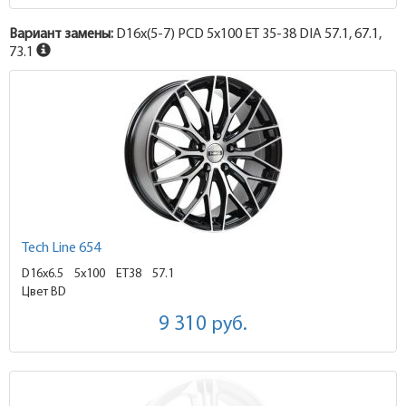
Вариант замены:
D16x
(5-7)
PCD 5x100 ET 35-38 DIA 57.1, 67.1,
73.1
Tech Line 654
D16x6.5
5x100 ET38
57.1
Цвет BD
9 310
руб.