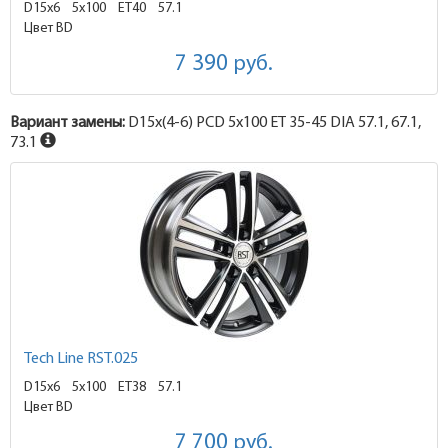
D15x6
5x100 ET40
57.1
Цвет BD
7 390
руб.
Вариант замены:
D15x
(4-6)
PCD 5x100 ET 35-45 DIA 57.1, 67.1,
73.1
Tech Line RST.025
D15x6
5x100 ET38
57.1
Цвет BD
7 700
руб.