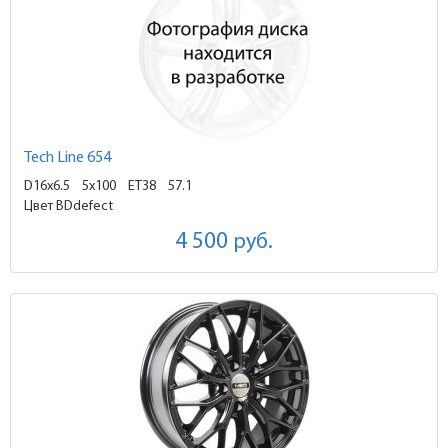
Tech Line 654
D16x6.5
5x100 ET38
57.1
Цвет BDdefect
4 500
руб.