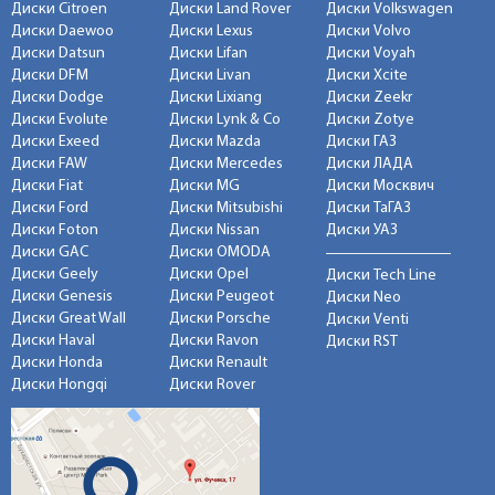
Диски Citroen
Диски Land Rover
Диски Volkswagen
Диски Daewoo
Диски Lexus
Диски Volvo
Диски Datsun
Диски Lifan
Диски Voyah
Диски DFM
Диски Livan
Диски Xcite
Диски Dodge
Диски Lixiang
Диски Zeekr
Диски Evolute
Диски Lynk & Co
Диски Zotye
Диски Exeed
Диски Mazda
Диски ГАЗ
Диски FAW
Диски Mercedes
Диски ЛАДА
Диски Fiat
Диски MG
Диски Москвич
Диски Ford
Диски Mitsubishi
Диски ТаГАЗ
Диски Foton
Диски Nissan
Диски УАЗ
Диски GAC
Диски OMODA
Диски Geely
Диски Opel
Диски Tech Line
Диски Genesis
Диски Peugeot
Диски Neo
Диски Great Wall
Диски Porsche
Диски Venti
Диски Haval
Диски Ravon
Диски RST
Диски Honda
Диски Renault
Диски Hongqi
Диски Rover