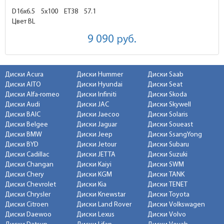
D16x6.5
5x100 ET38
57.1
Цвет BL
9 090
руб.
Диски Acura
Диски Hummer
Диски Saab
Диски AITO
Диски Hyundai
Диски Seat
Диски Alfa-romeo
Диски Infiniti
Диски Skoda
Диски Audi
Диски JAC
Диски Skywell
Диски BAIC
Диски Jaecoo
Диски Solaris
Диски Belgee
Диски Jaguar
Диски Soueast
Диски BMW
Диски Jeep
Диски SsangYong
Диски BYD
Диски Jetour
Диски Subaru
Диски Cadillac
Диски JETTA
Диски Suzuki
Диски Changan
Диски Kaiyi
Диски SWM
Диски Chery
Диски KGM
Диски TANK
Диски Chevrolet
Диски Kia
Диски TENET
Диски Chrysler
Диски Knewstar
Диски Toyota
Диски Citroen
Диски Land Rover
Диски Volkswagen
Диски Daewoo
Диски Lexus
Диски Volvo