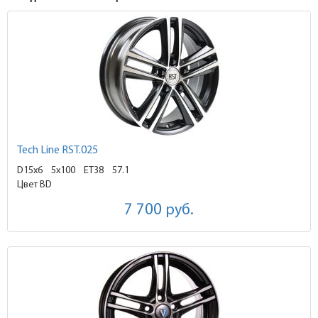
Tech Line RST.025
D15x6
5x100 ET38
57.1
Цвет BD
7 700
руб.