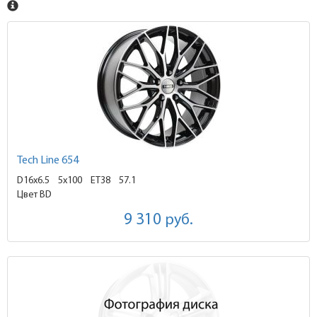
Tech Line 654
D16x6.5
5x100 ET38
57.1
Цвет BD
9 310
руб.