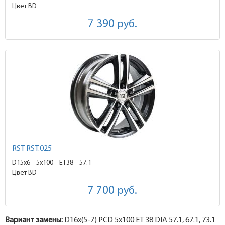
Цвет BD
7 390
руб.
RST RST.025
D15x6
5x100 ET38
57.1
Цвет BD
7 700
руб.
Вариант замены:
D16x
(5-7)
PCD 5x100 ET 38 DIA 57.1, 67.1, 73.1