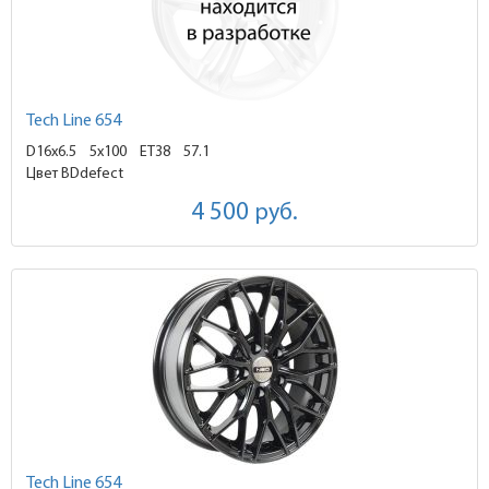
Tech Line 654
D16x6.5
5x100 ET38
57.1
Цвет BDdefect
4 500
руб.
Tech Line 654