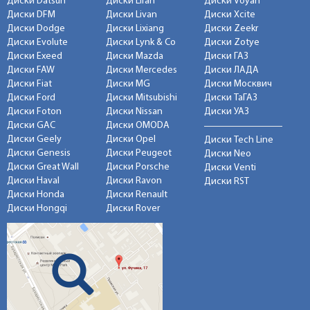
Диски Datsun
Диски Lifan
Диски Voyah
Диски DFM
Диски Livan
Диски Xcite
Диски Dodge
Диски Lixiang
Диски Zeekr
Диски Evolute
Диски Lynk & Co
Диски Zotye
Диски Exeed
Диски Mazda
Диски ГАЗ
Диски FAW
Диски Mercedes
Диски ЛАДА
Диски Fiat
Диски MG
Диски Москвич
Диски Ford
Диски Mitsubishi
Диски ТаГАЗ
Диски Foton
Диски Nissan
Диски УАЗ
Диски GAC
Диски OMODA
Диски Geely
Диски Opel
Диски Tech Line
Диски Genesis
Диски Peugeot
Диски Neo
Диски Great Wall
Диски Porsche
Диски Venti
Диски Haval
Диски Ravon
Диски RST
Диски Honda
Диски Renault
Диски Hongqi
Диски Rover