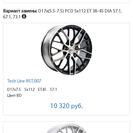
Вариант замены:
D17x
(5.5-7.5)
PCD 5x112 ET 38-45 DIA 57.1,
67.1, 73.1
Tech Line RST.007
D17x7.5
5x112 ET45
57.1
Цвет BD
10 320
руб.