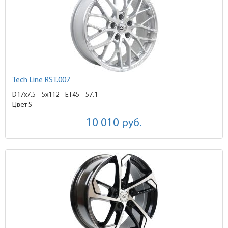
Tech Line RST.007
D17x7.5
5x112 ET45
57.1
Цвет S
10 010
руб.