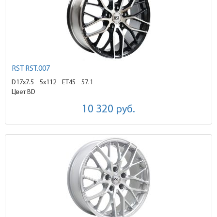
RST RST.007
D17x7.5
5x112 ET45
57.1
Цвет BD
10 320
руб.