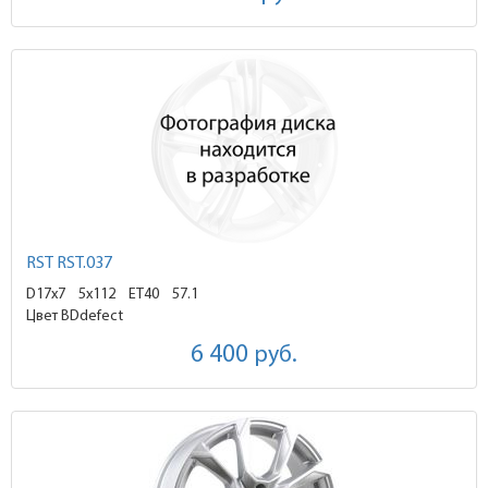
RST RST.037
D17x7
5x112 ET40
57.1
Цвет BDdefect
6 400
руб.