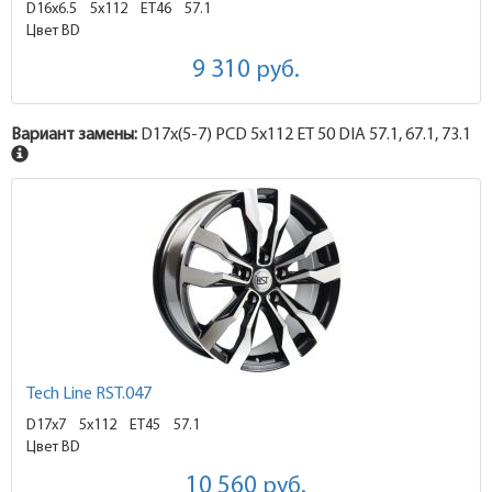
D16x6.5
5x112 ET46
57.1
Цвет BD
9 310
руб.
Вариант замены:
D17x
(5-7)
PCD 5x112 ET 50 DIA 57.1, 67.1, 73.1
Tech Line RST.047
D17x7
5x112 ET45
57.1
Цвет BD
10 560
руб.