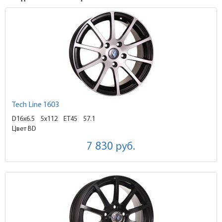
Tech Line 1603
D16x6.5
5x112 ET45
57.1
Цвет BD
7 830
руб.