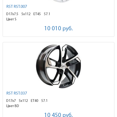
RST RST.007
D17x7.5
5x112 ET45
57.1
Цвет S
10 010
руб.
RST RST.037
D17x7
5x112 ET40
57.1
Цвет BD
10 450
руб.