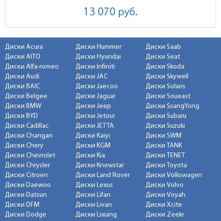
13 070
руб.
Диски Acura
Диски Hummer
Диски Saab
Диски AITO
Диски Hyundai
Диски Seat
Диски Alfa-romeo
Диски Infiniti
Диски Skoda
Диски Audi
Диски JAC
Диски Skywell
Диски BAIC
Диски Jaecoo
Диски Solaris
Диски Belgee
Диски Jaguar
Диски Soueast
Диски BMW
Диски Jeep
Диски SsangYong
Диски BYD
Диски Jetour
Диски Subaru
Диски Cadillac
Диски JETTA
Диски Suzuki
Диски Changan
Диски Kaiyi
Диски SWM
Диски Chery
Диски KGM
Диски TANK
Диски Chevrolet
Диски Kia
Диски TENET
Диски Chrysler
Диски Knewstar
Диски Toyota
Диски Citroen
Диски Land Rover
Диски Volkswagen
Диски Daewoo
Диски Lexus
Диски Volvo
Диски Datsun
Диски Lifan
Диски Voyah
Диски DFM
Диски Livan
Диски Xcite
Диски Dodge
Диски Lixiang
Диски Zeekr