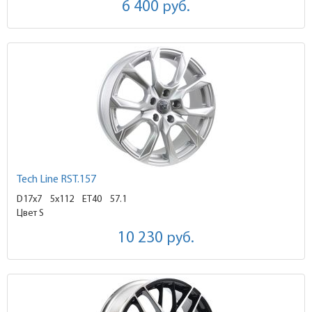
6 400
руб.
Tech Line RST.157
D17x7
5x112 ET40
57.1
Цвет S
10 230
руб.