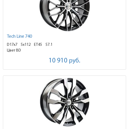
Tech Line 740
D17x7
5x112 ET45
57.1
Цвет BD
10 910
руб.