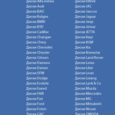
Диски Alfa-romeo
Диски Infiniti
Диски Audi
Диски JAC
Диски BAIC
Диски Jaecoo
Диски Belgee
Диски Jaguar
Диски BMW
Диски Jeep
Диски BYD
Диски Jetour
Диски Cadillac
Диски JETTA
Диски Changan
Диски Kaiyi
Диски Chery
Диски KGM
Диски Chevrolet
Диски Kia
Диски Chrysler
Диски Knewstar
Диски Citroen
Диски Land Rover
Диски Daewoo
Диски Lexus
Диски Datsun
Диски Lifan
Диски DFM
Диски Livan
Диски Dodge
Диски Lixiang
Диски Evolute
Диски Lynk & Co
Диски Exeed
Диски Mazda
Диски FAW
Диски Mercedes
Диски Fiat
Диски MG
Диски Ford
Диски Mitsubishi
Диски Foton
Диски Nissan
Диски GAC
Диски OMODA