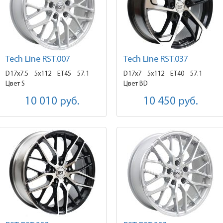
Tech Line RST.007
Tech Line RST.037
D17x7.5
5x112 ET45
57.1
D17x7
5x112 ET40
57.1
Цвет S
Цвет BD
10 010
руб.
10 450
руб.