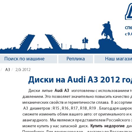
СПб
с 9
Поиск по машине
Реплика
Наш магаз
A3
2,0i 2012
Диски на Audi A3 2012 го
Диски литые
Audi A3
изготовлены с использованием т
давлением. Это позволяет значительно повысить качество 
механических свойств и герметичности сплава. В ассорти
A3 диаметров : R15 , R16 , R17 , R18 , R19 . Благодаря широк
сможете изменить облик вашего авто: от оригинального и 
авангардного. Мы являемся представителем Российского за
можете купить у нас запасной диск.
Купить недорогие
дис