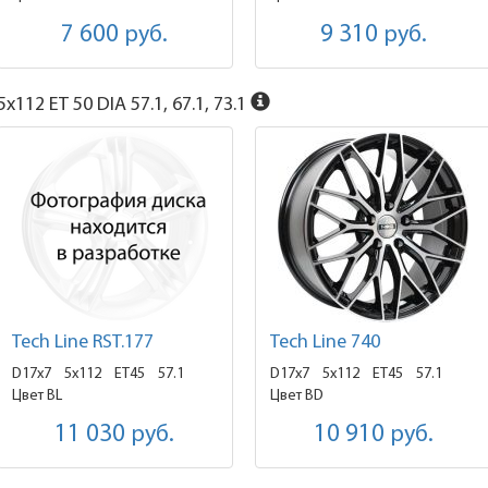
7 600
руб.
9 310
руб.
x112 ET 50 DIA 57.1, 67.1, 73.1
Tech Line RST.177
Tech Line 740
D17x7
5x112 ET45
57.1
D17x7
5x112 ET45
57.1
Цвет BL
Цвет BD
11 030
руб.
10 910
руб.