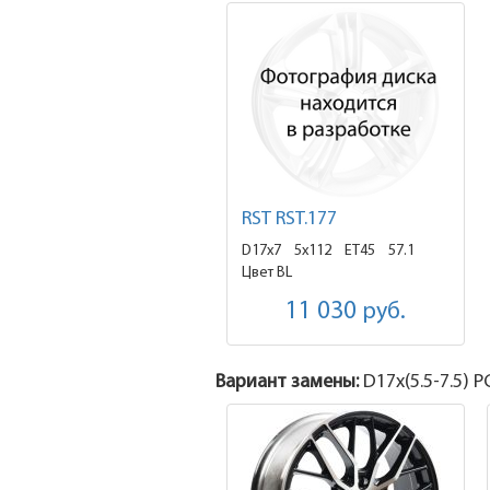
RST RST.177
D17x7
5x112 ET45
57.1
Цвет BL
11 030
руб.
Вариант замены:
D17x
(5.5-7.5)
PC