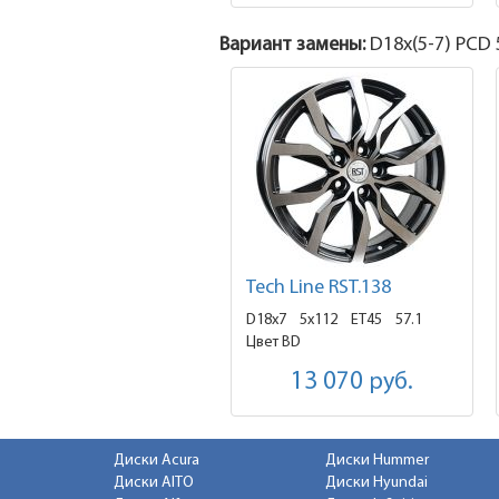
Вариант замены:
D18x
(5-7)
PCD 5
Tech Line RST.138
D18x7
5x112 ET45
57.1
Цвет BD
13 070
руб.
Диски Acura
Диски Hummer
Диски AITO
Диски Hyundai