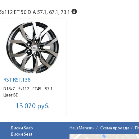
x112 ET 50 DIA 57.1, 67.1, 73.1
RST RST.138
D18x7
5x112 ET45
57.1
Цвет BD
13 070
руб.
Диски Saab
Наш Магазин
Схема проезда
П
Диски Seat