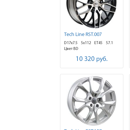
Tech Line RST.007
D17x7.5
5x112 ET45
57.1
Цвет BD
10 320
руб.