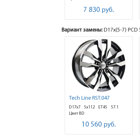
7 830
руб.
Вариант замены:
D17x
(5-7)
PCD 5
Tech Line RST.047
D17x7
5x112 ET45
57.1
Цвет BD
10 560
руб.