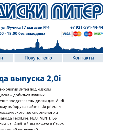
 ул.Фучика 17
магазин №4
+7 921-591-44-44
.00 - 18.00 без выходных
ин
Покупателю
Контакты
да выпуска 2,0i
ехнологии литья под низким
диска – добиться лучших
менте представлены диски для Audi
ому выбору на сайте diski-piter, вы
классического, до спортивного и
вода TechLine, NEO , VENTI. Вы
ки на Audi A3 вы можете в Санкт-