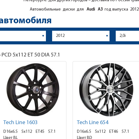
Петербурге. Для других городов – доставка по России тра
Автомобильные диски для
Audi
A3
год выпуска 2012 
 автомобиля
6
PCD 5x112 ET 50 DIA 57.1
Tech Line 1603
Tech Line 654
D16x6.5
5x112 ET45
57.1
D16x6.5
5x112 ET46
57.1
Цвет BL
Цвет BD