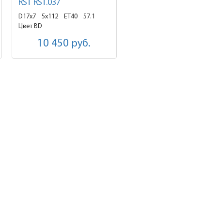
RST RST.037
D17x7
5x112 ET40
57.1
Цвет BD
10 450
руб.