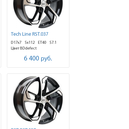
Tech Line RST.037
D17x7
5x112 ET40
57.1
Цвет BDdefect
6 400
руб.