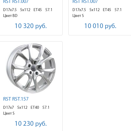
RST RST.007
RST RST.007
D17x7.5
5x112 ET45
57.1
D17x7.5
5x112 ET45
57.1
Цвет BD
Цвет S
10 320
руб.
10 010
руб.
RST RST.157
D17x7
5x112 ET40
57.1
Цвет S
10 230
руб.