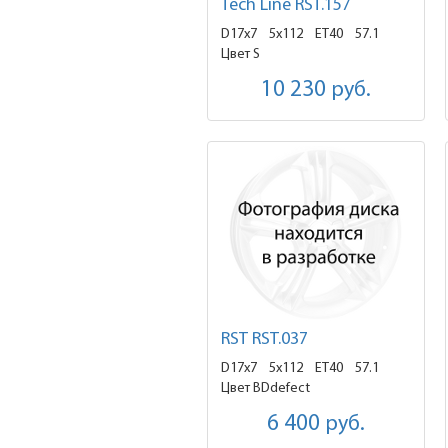
Tech Line RST.157
D17x7
5x112 ET40
57.1
Цвет S
10 230
руб.
RST RST.037
D17x7
5x112 ET40
57.1
Цвет BDdefect
6 400
руб.