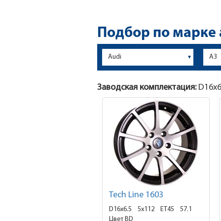
Подбор по марке
Заводская комплектация:
D16x
Tech Line 1603
D16x6.5
5x112 ET45
57.1
Цвет BD