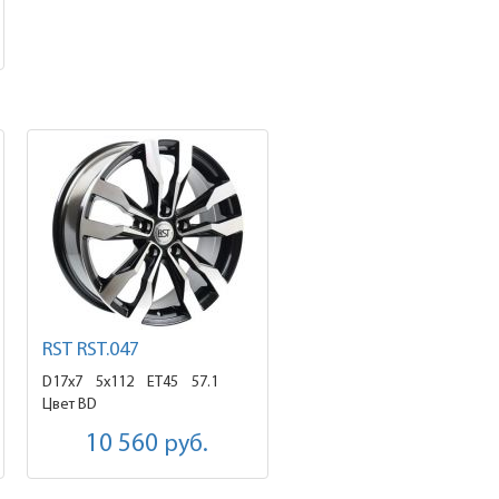
RST RST.047
D17x7
5x112 ET45
57.1
Цвет BD
10 560
руб.