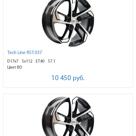
Tech Line RST.037
D17x7
5x112 ET40
57.1
Цвет BD
10 450
руб.