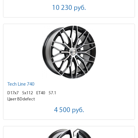
10 230
руб.
Tech Line 740
D17x7
5x112 ET40
57.1
Цвет BDdefect
4 500
руб.