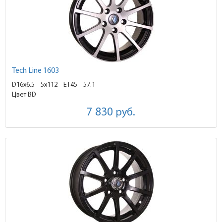
Tech Line 1603
D16x6.5
5x112 ET45
57.1
Цвет BD
7 830
руб.