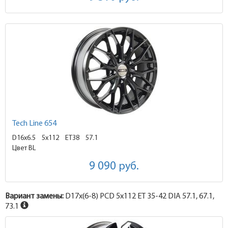
Tech Line 654
D16x6.5
5x112 ET38
57.1
Цвет BL
9 090
руб.
Вариант замены:
D17x
(6-8)
PCD 5x112 ET 35-42 DIA 57.1, 67.1,
73.1