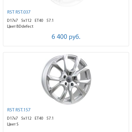
RST RST.037
D17x7
5x112 ET40
57.1
Цвет BDdefect
6 400
руб.
RST RST.157
D17x7
5x112 ET40
57.1
Цвет S