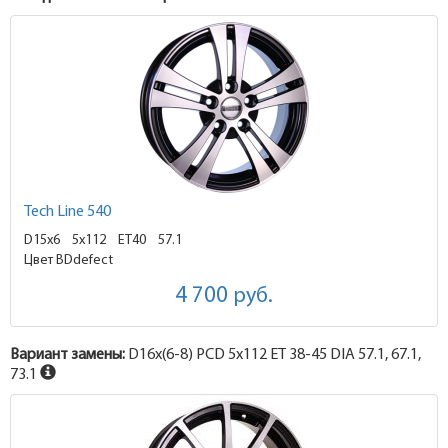
Tech Line 540
D15x6
5x112 ET40
57.1
Цвет BDdefect
4 700
руб.
Вариант замены:
D16x
(6-8)
PCD 5x112 ET 38-45 DIA 57.1, 67.1,
73.1