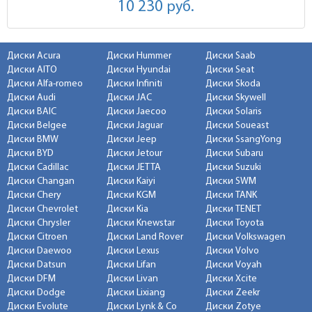
10 230
руб.
Диски Acura
Диски Hummer
Диски Saab
Диски AITO
Диски Hyundai
Диски Seat
Диски Alfa-romeo
Диски Infiniti
Диски Skoda
Диски Audi
Диски JAC
Диски Skywell
Диски BAIC
Диски Jaecoo
Диски Solaris
Диски Belgee
Диски Jaguar
Диски Soueast
Диски BMW
Диски Jeep
Диски SsangYong
Диски BYD
Диски Jetour
Диски Subaru
Диски Cadillac
Диски JETTA
Диски Suzuki
Диски Changan
Диски Kaiyi
Диски SWM
Диски Chery
Диски KGM
Диски TANK
Диски Chevrolet
Диски Kia
Диски TENET
Диски Chrysler
Диски Knewstar
Диски Toyota
Диски Citroen
Диски Land Rover
Диски Volkswagen
Диски Daewoo
Диски Lexus
Диски Volvo
Диски Datsun
Диски Lifan
Диски Voyah
Диски DFM
Диски Livan
Диски Xcite
Диски Dodge
Диски Lixiang
Диски Zeekr
Диски Evolute
Диски Lynk & Co
Диски Zotye