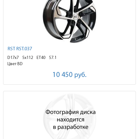
RST RST.037
D17x7
5x112 ET40
57.1
Цвет BD
10 450
руб.