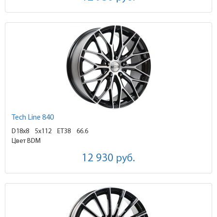
Tech Line 840
D18x8
5x112 ET38
66.6
Цвет BDM
12 930
руб.