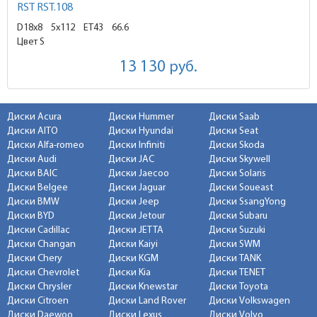
RST RST.108
D18x8
5x112 ET43
66.6
Цвет S
13 130
руб.
Диски Acura
Диски Hummer
Диски Saab
Диски AITO
Диски Hyundai
Диски Seat
Диски Alfa-romeo
Диски Infiniti
Диски Skoda
Диски Audi
Диски JAC
Диски Skywell
Диски BAIC
Диски Jaecoo
Диски Solaris
Диски Belgee
Диски Jaguar
Диски Soueast
Диски BMW
Диски Jeep
Диски SsangYong
Диски BYD
Диски Jetour
Диски Subaru
Диски Cadillac
Диски JETTA
Диски Suzuki
Диски Changan
Диски Kaiyi
Диски SWM
Диски Chery
Диски KGM
Диски TANK
Диски Chevrolet
Диски Kia
Диски TENET
Диски Chrysler
Диски Knewstar
Диски Toyota
Диски Citroen
Диски Land Rover
Диски Volkswagen
Диски Daewoo
Диски Lexus
Диски Volvo