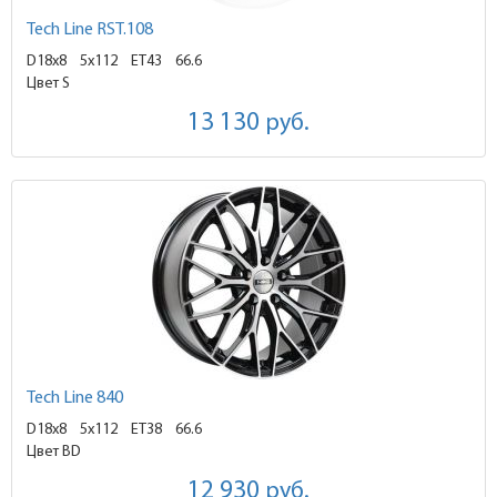
Tech Line RST.108
D18x8
5x112 ET43
66.6
Цвет S
13 130
руб.
Tech Line 840
D18x8
5x112 ET38
66.6
Цвет BD
12 930
руб.