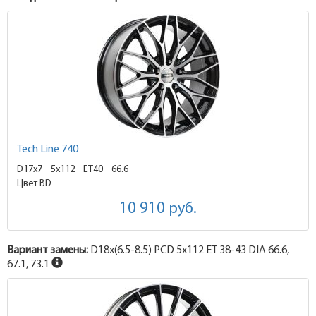
Tech Line 740
D17x7
5x112 ET40
66.6
Цвет BD
10 910
руб.
Вариант замены:
D18x
(6.5-8.5)
PCD 5x112 ET 38-43 DIA 66.6,
67.1, 73.1