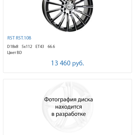
RST RST.108
D18x8
5x112 ET43
66.6
Цвет BD
13 460
руб.