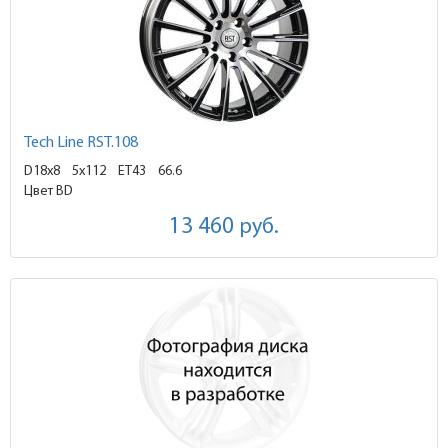
Tech Line RST.108
D18x8
5x112 ET43
66.6
Цвет BD
13 460
руб.