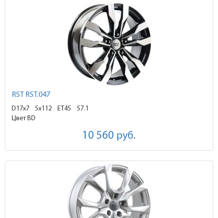
RST RST.047
D17x7
5x112 ET45
57.1
Цвет BD
10 560
руб.