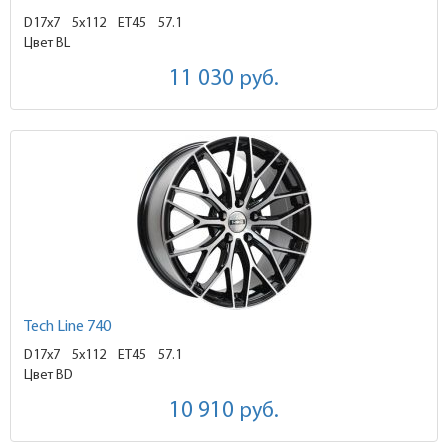
D17x7
5x112 ET45
57.1
Цвет BL
11 030
руб.
Tech Line 740
D17x7
5x112 ET45
57.1
Цвет BD
10 910
руб.