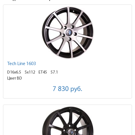
Tech Line 1603
D16x6.5
5x112 ET45
57.1
Цвет BD
7 830
руб.