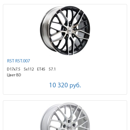
RST RST.007
D17x7.5
5x112 ET45
57.1
Цвет BD
10 320
руб.