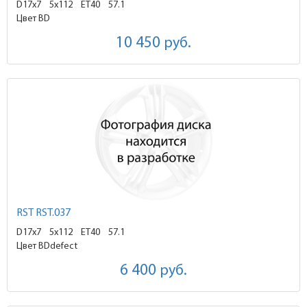
D17x7
5x112 ET40
57.1
Цвет BD
10 450
руб.
RST RST.037
D17x7
5x112 ET40
57.1
Цвет BDdefect
6 400
руб.