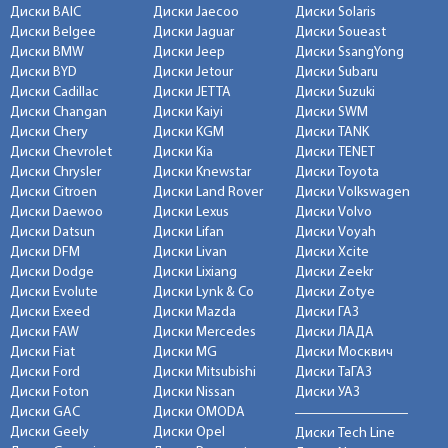
Диски BAIC
Диски Jaecoo
Диски Solaris
Диски Belgee
Диски Jaguar
Диски Soueast
Диски BMW
Диски Jeep
Диски SsangYong
Диски BYD
Диски Jetour
Диски Subaru
Диски Cadillac
Диски JETTA
Диски Suzuki
Диски Changan
Диски Kaiyi
Диски SWM
Диски Chery
Диски KGM
Диски TANK
Диски Chevrolet
Диски Kia
Диски TENET
Диски Chrysler
Диски Knewstar
Диски Toyota
Диски Citroen
Диски Land Rover
Диски Volkswagen
Диски Daewoo
Диски Lexus
Диски Volvo
Диски Datsun
Диски Lifan
Диски Voyah
Диски DFM
Диски Livan
Диски Xcite
Диски Dodge
Диски Lixiang
Диски Zeekr
Диски Evolute
Диски Lynk & Co
Диски Zotye
Диски Exeed
Диски Mazda
Диски ГАЗ
Диски FAW
Диски Mercedes
Диски ЛАДА
Диски Fiat
Диски MG
Диски Москвич
Диски Ford
Диски Mitsubishi
Диски ТаГАЗ
Диски Foton
Диски Nissan
Диски УАЗ
Диски GAC
Диски OMODA
Диски Geely
Диски Opel
Диски Tech Line