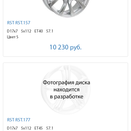
RST RST.157
D17x7
5x112 ET40
57.1
Цвет S
10 230
руб.
RST RST.177
D17x7
5x112 ET45
57.1