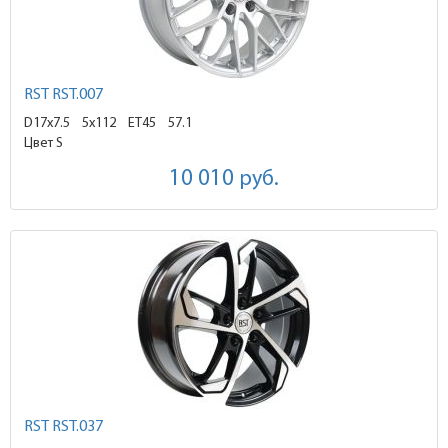
RST RST.007
D17x7.5
5x112 ET45
57.1
Цвет S
10 010
руб.
RST RST.037