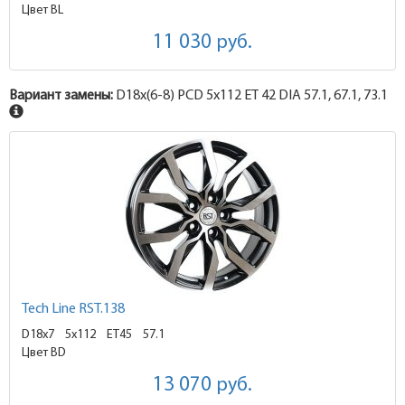
Цвет BL
11 030
руб.
Вариант замены:
D18x
(6-8)
PCD 5x112 ET 42 DIA 57.1, 67.1, 73.1
Tech Line RST.138
D18x7
5x112 ET45
57.1
Цвет BD
13 070
руб.