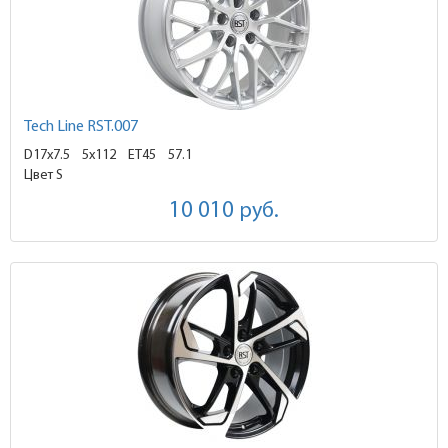
Tech Line RST.007
D17x7.5
5x112 ET45
57.1
Цвет S
10 010
руб.