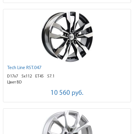
Tech Line RST.047
D17x7
5x112 ET45
57.1
Цвет BD
10 560
руб.