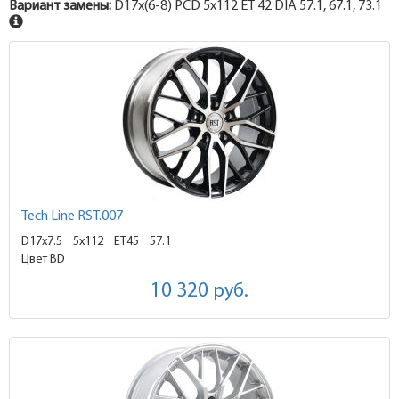
Вариант замены:
D17x
(6-8)
PCD 5x112 ET 42 DIA 57.1, 67.1, 73.1
Tech Line RST.007
D17x7.5
5x112 ET45
57.1
Цвет BD
10 320
руб.