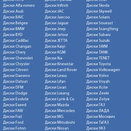
Диски Alfa-romeo
Диски Infiniti
Диски Skoda
Диски Audi
Диски JAC
Диски Skywell
Диски BAIC
Диски Jaecoo
Диски Solaris
Диски Belgee
Диски Jaguar
Диски Soueast
Диски BMW
Диски Jeep
Диски SsangYong
Диски BYD
Диски Jetour
Диски Subaru
Диски Cadillac
Диски JETTA
Диски Suzuki
Диски Changan
Диски Kaiyi
Диски SWM
Диски Chery
Диски KGM
Диски TANK
Диски Chevrolet
Диски Kia
Диски TENET
Диски Chrysler
Диски Knewstar
Диски Toyota
Диски Citroen
Диски Land Rover
Диски Volkswagen
Диски Daewoo
Диски Lexus
Диски Volvo
Диски Datsun
Диски Lifan
Диски Voyah
Диски DFM
Диски Livan
Диски Xcite
Диски Dodge
Диски Lixiang
Диски Zeekr
Диски Evolute
Диски Lynk & Co
Диски Zotye
Диски Exeed
Диски Mazda
Диски ГАЗ
Диски FAW
Диски Mercedes
Диски ЛАДА
Диски Fiat
Диски MG
Диски Москвич
Диски Ford
Диски Mitsubishi
Диски ТаГАЗ
Диски Foton
Диски Nissan
Диски УАЗ