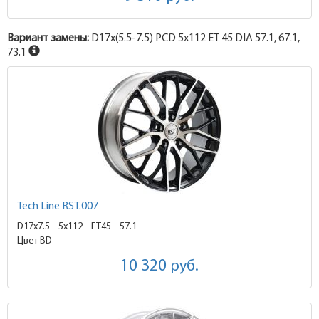
Вариант замены:
D17x
(5.5-7.5)
PCD 5x112 ET 45 DIA 57.1, 67.1,
73.1
Tech Line RST.007
D17x7.5
5x112 ET45
57.1
Цвет BD
10 320
руб.