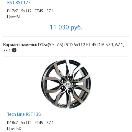
RST RST.177
D17x7
5x112 ET45
57.1
Цвет BL
11 030
руб.
Вариант замены:
D18x
(5.5-7.5)
PCD 5x112 ET 45 DIA 57.1, 67.1,
73.1
Tech Line RST.138
D18x7
5x112 ET45
57.1
Цвет BD