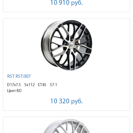
10 910
руб.
RST RST.007
D17x7.5
5x112 ET45
57.1
Цвет BD
10 320
руб.