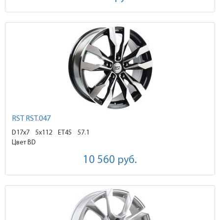
RST RST.047
D17x7
5x112 ET45
57.1
Цвет BD
10 560
руб.