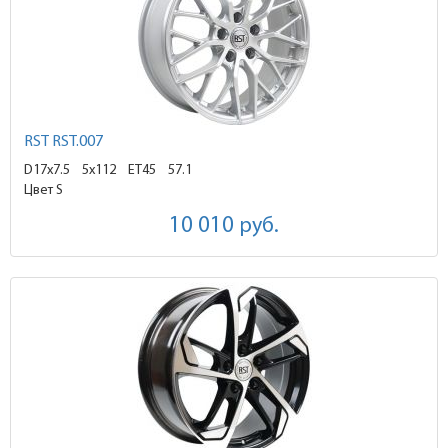
RST RST.007
D17x7.5
5x112 ET45
57.1
Цвет S
10 010
руб.