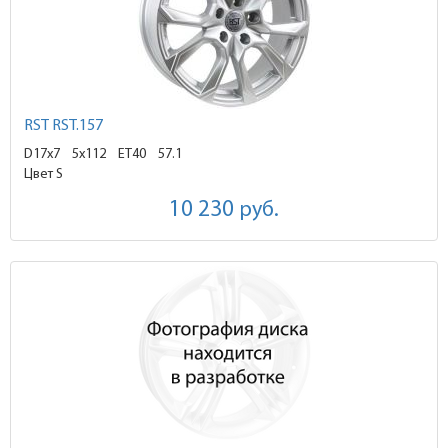
RST RST.157
D17x7
5x112 ET40
57.1
Цвет S
10 230
руб.