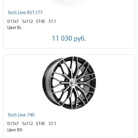
Tech Line RST.177
D17x7
5x112 ET45
57.1
Цвет BL
11 030
руб.
Tech Line 740
D17x7
5x112 ET45
57.1
Цвет BD