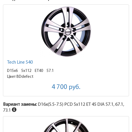
Tech Line 540
D15x6
5x112 ET40
57.1
Цвет BDdefect
4 700
руб.
Вариант замены:
D16x
(5.5-7.5)
PCD 5x112 ET 45 DIA 57.1, 67.1,
73.1