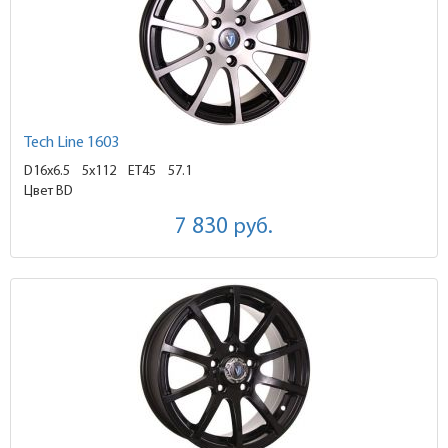
Tech Line 1603
D16x6.5
5x112 ET45
57.1
Цвет BD
7 830
руб.