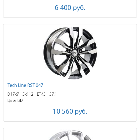
6 400
руб.
Tech Line RST.047
D17x7
5x112 ET45
57.1
Цвет BD
10 560
руб.