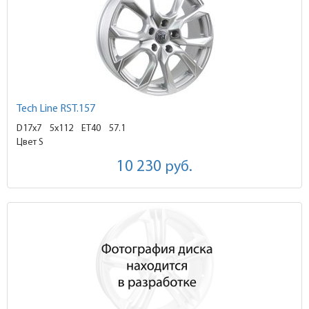
Tech Line RST.157
D17x7
5x112 ET40
57.1
Цвет S
10 230
руб.