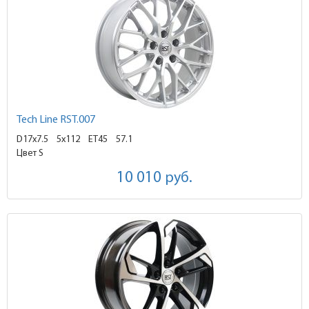
Tech Line RST.007
D17x7.5
5x112 ET45
57.1
Цвет S
10 010
руб.