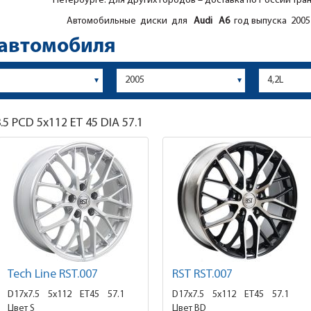
Петербурге. Для других городов – доставка по России тра
Автомобильные диски для
Audi
A6
год выпуска 2005 
 автомобиля
.5
PCD 5x112 ET 45 DIA 57.1
Tech Line RST.007
RST RST.007
D17x7.5
5x112 ET45
57.1
D17x7.5
5x112 ET45
57.1
Цвет S
Цвет BD