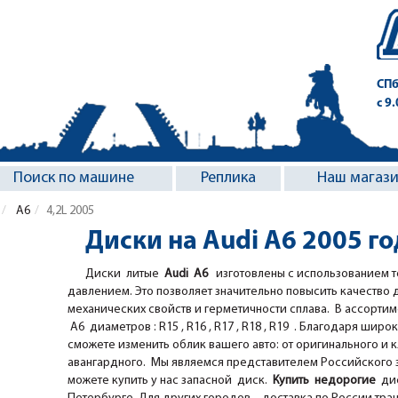
СПб
с 9
Поиск по машине
Реплика
Наш магаз
A6
4,2L 2005
Диски на Audi A6 2005 го
Диски литые
Audi A6
изготовлены с использованием т
давлением. Это позволяет значительно повысить качество 
механических свойств и герметичности сплава. В ассорти
A6 диаметров : R15 , R16 , R17 , R18 , R19 . Благодаря широк
сможете изменить облик вашего авто: от оригинального и 
авангардного. Мы являемся представителем Российского за
можете купить у нас запасной диск.
Купить недорогие
дис