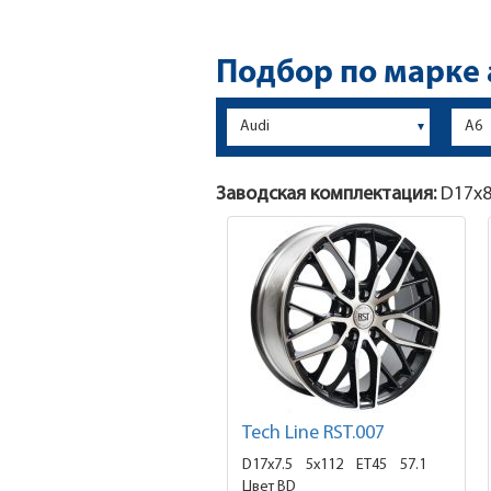
Подбор по марке
Заводская комплектация:
D17x
8
Tech Line RST.007
D17x7.5
5x112 ET45
57.1
Цвет BD