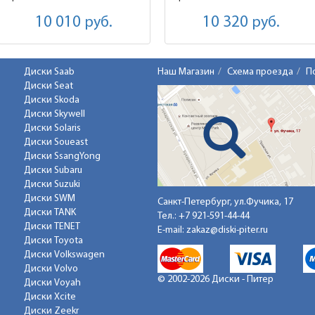
10 010
руб.
10 320
руб.
Диски Saab
Наш Магазин
Схема проезда
П
Диски Seat
Диски Skoda
Диски Skywell
Диски Solaris
Диски Soueast
Диски SsangYong
Диски Subaru
Диски Suzuki
Диски SWM
Санкт-Петербург, ул.Фучика, 17
Диски TANK
Тел.:
+7 921-591-44-44
Диски TENET
E-mail:
zakaz@diski-piter.ru
Диски Toyota
Диски Volkswagen
Диски Volvo
© 2002-2026 Диски - Питер
Диски Voyah
Диски Xcite
Диски Zeekr