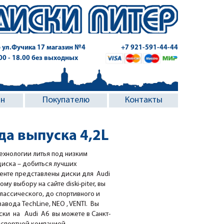
 ул.Фучика 17
магазин №4
+7 921-591-44-44
.00 - 18.00 без выходных
ин
Покупателю
Контакты
да выпуска 4,2L
ехнологии литья под низким
диска – добиться лучших
менте представлены диски для Audi
ому выбору на сайте diski-piter, вы
классического, до спортивного и
вода TechLine, NEO , VENTI. Вы
ки на Audi A6 вы можете в Санкт-