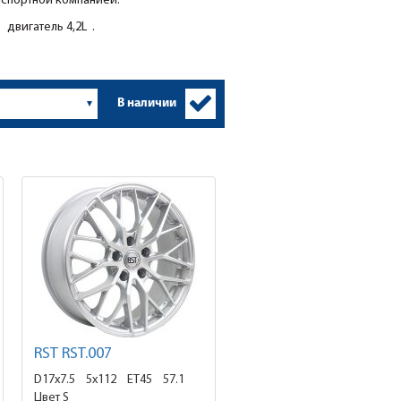
нспортной компанией.
двигатель 4,2L .
В наличии
RST RST.007
D17x7.5
5x112 ET45
57.1
Цвет S