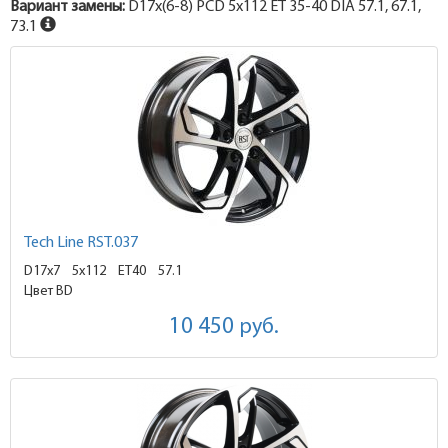
Вариант замены:
D17x
(6-8)
PCD 5x112 ET 35-40 DIA 57.1, 67.1,
73.1
Tech Line RST.037
D17x7
5x112 ET40
57.1
Цвет BD
10 450
руб.