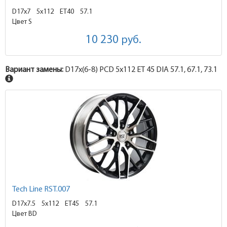
D17x7
5x112 ET40
57.1
Цвет S
10 230
руб.
Вариант замены:
D17x
(6-8)
PCD 5x112 ET 45 DIA 57.1, 67.1, 73.1
Tech Line RST.007
D17x7.5
5x112 ET45
57.1
Цвет BD