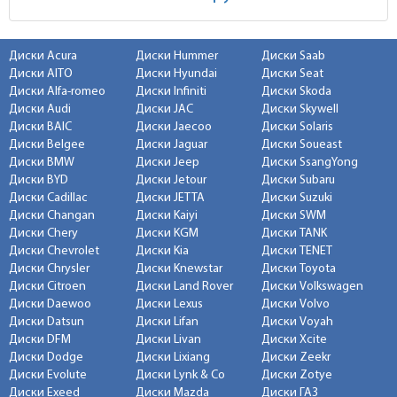
Диски Acura
Диски Hummer
Диски Saab
Диски AITO
Диски Hyundai
Диски Seat
Диски Alfa-romeo
Диски Infiniti
Диски Skoda
Диски Audi
Диски JAC
Диски Skywell
Диски BAIC
Диски Jaecoo
Диски Solaris
Диски Belgee
Диски Jaguar
Диски Soueast
Диски BMW
Диски Jeep
Диски SsangYong
Диски BYD
Диски Jetour
Диски Subaru
Диски Cadillac
Диски JETTA
Диски Suzuki
Диски Changan
Диски Kaiyi
Диски SWM
Диски Chery
Диски KGM
Диски TANK
Диски Chevrolet
Диски Kia
Диски TENET
Диски Chrysler
Диски Knewstar
Диски Toyota
Диски Citroen
Диски Land Rover
Диски Volkswagen
Диски Daewoo
Диски Lexus
Диски Volvo
Диски Datsun
Диски Lifan
Диски Voyah
Диски DFM
Диски Livan
Диски Xcite
Диски Dodge
Диски Lixiang
Диски Zeekr
Диски Evolute
Диски Lynk & Co
Диски Zotye
Диски Exeed
Диски Mazda
Диски ГАЗ