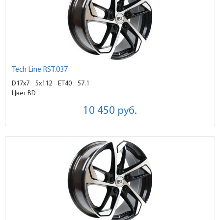
Tech Line RST.037
D17x7
5x112 ET40
57.1
Цвет BD
10 450
руб.