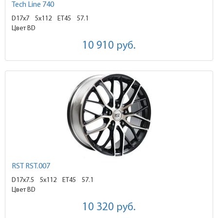
Tech Line 740
D17x7
5x112 ET45
57.1
Цвет BD
10 910
руб.
RST RST.007
D17x7.5
5x112 ET45
57.1
Цвет BD
10 320
руб.