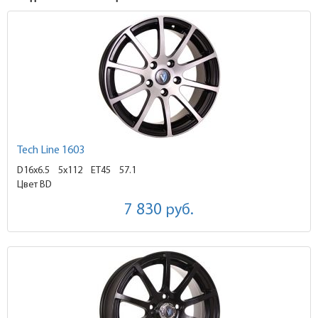
Tech Line 1603
D16x6.5
5x112 ET45
57.1
Цвет BD
7 830
руб.