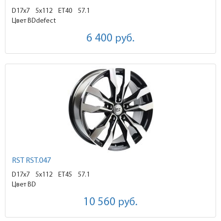
D17x7
5x112 ET40
57.1
Цвет BDdefect
6 400
руб.
RST RST.047
D17x7
5x112 ET45
57.1
Цвет BD
10 560
руб.