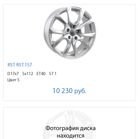
RST RST.157
D17x7
5x112 ET40
57.1
Цвет S
10 230
руб.