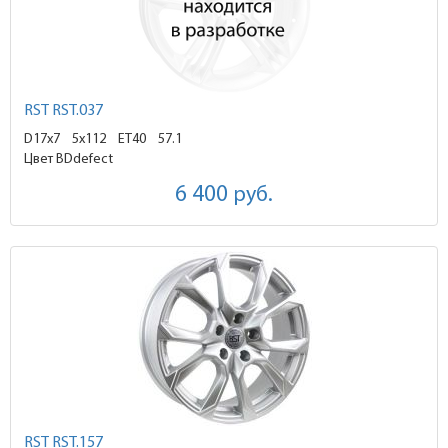
RST RST.037
D17x7
5x112 ET40
57.1
Цвет BDdefect
6 400
руб.
RST RST.157