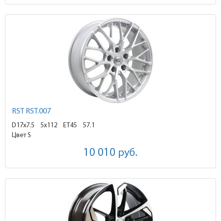
RST RST.007
D17x7.5
5x112 ET45
57.1
Цвет S
10 010
руб.