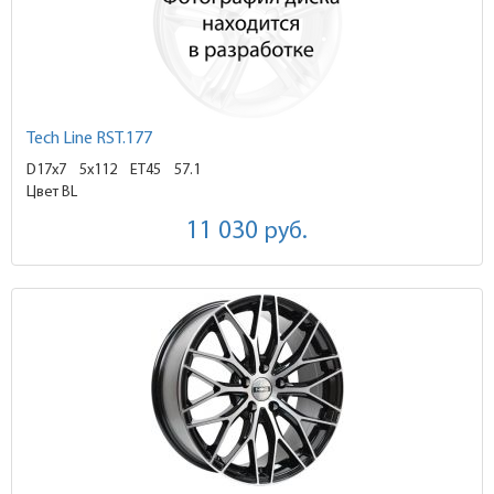
Tech Line RST.177
D17x7
5x112 ET45
57.1
Цвет BL
11 030
руб.