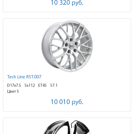
10 320
руб.
Tech Line RST.007
D17x7.5
5x112 ET45
57.1
Цвет S
10 010
руб.