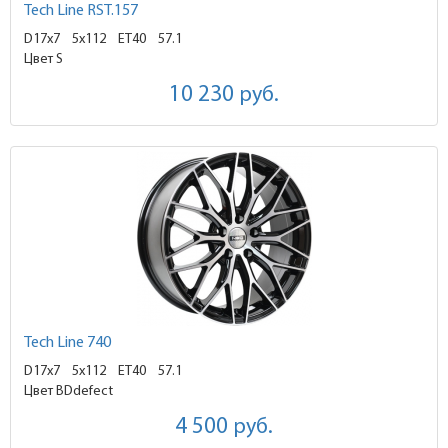
Tech Line RST.157
D17x7
5x112 ET40
57.1
Цвет S
10 230
руб.
Tech Line 740
D17x7
5x112 ET40
57.1
Цвет BDdefect
4 500
руб.