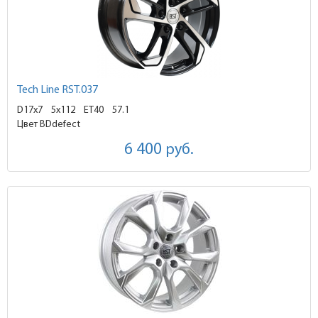
Tech Line RST.037
D17x7
5x112 ET40
57.1
Цвет BDdefect
6 400
руб.