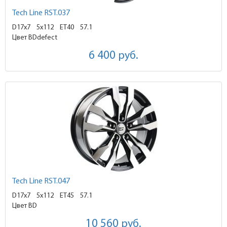
Tech Line RST.037
D17x7
5x112 ET40
57.1
Цвет BDdefect
6 400
руб.
Tech Line RST.047
D17x7
5x112 ET45
57.1
Цвет BD
10 560
руб.