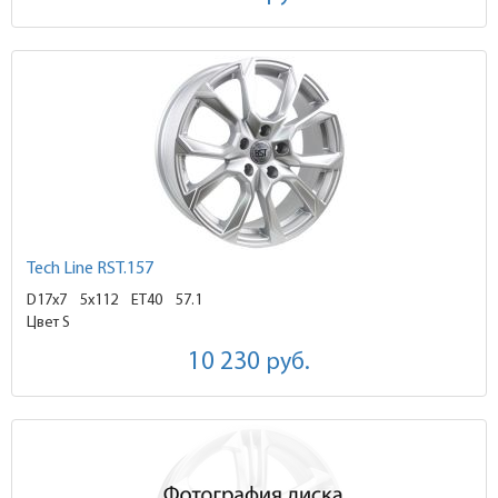
Tech Line RST.157
D17x7
5x112 ET40
57.1
Цвет S
10 230
руб.