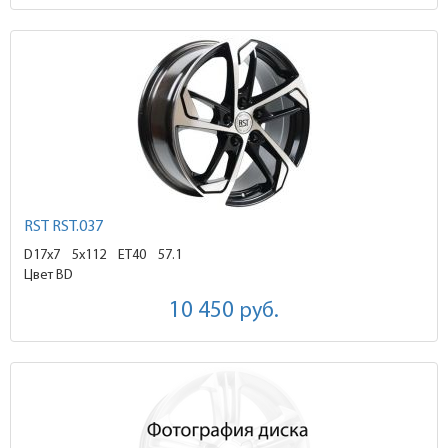
RST RST.037
D17x7
5x112 ET40
57.1
Цвет BD
10 450
руб.