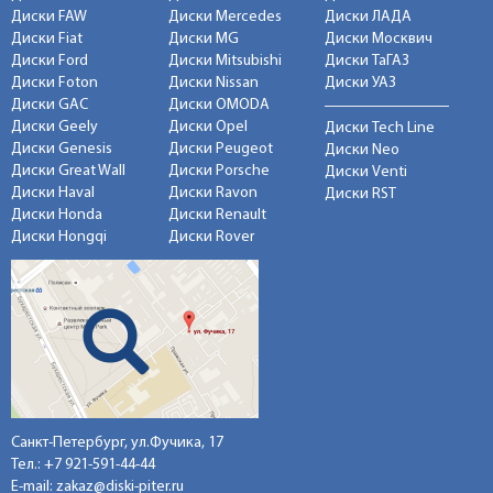
Диски FAW
Диски Mercedes
Диски ЛАДА
Диски Fiat
Диски MG
Диски Москвич
Диски Ford
Диски Mitsubishi
Диски ТаГАЗ
Диски Foton
Диски Nissan
Диски УАЗ
Диски GAC
Диски OMODA
Диски Geely
Диски Opel
Диски Tech Line
Диски Genesis
Диски Peugeot
Диски Neo
Диски Great Wall
Диски Porsche
Диски Venti
Диски Haval
Диски Ravon
Диски RST
Диски Honda
Диски Renault
Диски Hongqi
Диски Rover
Санкт-Петербург, ул.Фучика, 17
Тел.:
+7 921-591-44-44
E-mail:
zakaz@diski-piter.ru