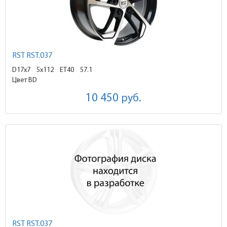
RST RST.037
D17x7
5x112 ET40
57.1
Цвет BD
10 450
руб.
RST RST.037