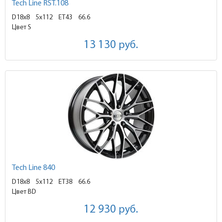
Tech Line RST.108
D18x8
5x112 ET43
66.6
Цвет S
13 130
руб.
Tech Line 840
D18x8
5x112 ET38
66.6
Цвет BD
12 930
руб.