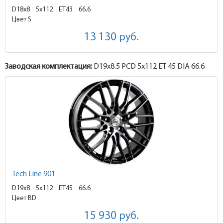
D18x8
5x112 ET43
66.6
Цвет S
13 130
руб.
Заводская комплектация:
D19x
8.5
PCD 5x112 ET 45 DIA 66.6
Tech Line 901
D19x8
5x112 ET45
66.6
Цвет BD
15 930
руб.