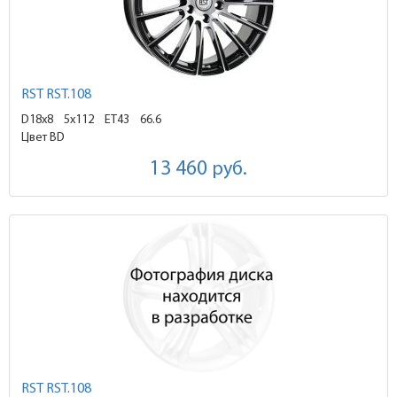
RST RST.108
D18x8
5x112 ET43
66.6
Цвет BD
13 460
руб.
RST RST.108