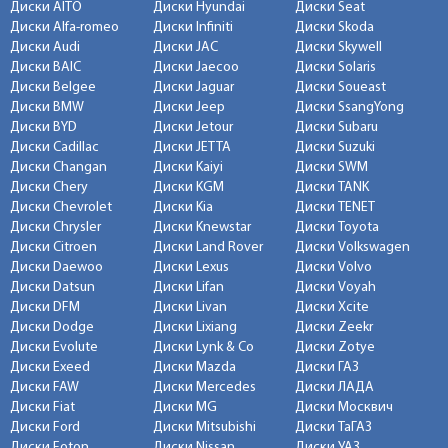
Диски AITO
Диски Hyundai
Диски Seat
Диски Alfa-romeo
Диски Infiniti
Диски Skoda
Диски Audi
Диски JAC
Диски Skywell
Диски BAIC
Диски Jaecoo
Диски Solaris
Диски Belgee
Диски Jaguar
Диски Soueast
Диски BMW
Диски Jeep
Диски SsangYong
Диски BYD
Диски Jetour
Диски Subaru
Диски Cadillac
Диски JETTA
Диски Suzuki
Диски Changan
Диски Kaiyi
Диски SWM
Диски Chery
Диски KGM
Диски TANK
Диски Chevrolet
Диски Kia
Диски TENET
Диски Chrysler
Диски Knewstar
Диски Toyota
Диски Citroen
Диски Land Rover
Диски Volkswagen
Диски Daewoo
Диски Lexus
Диски Volvo
Диски Datsun
Диски Lifan
Диски Voyah
Диски DFM
Диски Livan
Диски Xcite
Диски Dodge
Диски Lixiang
Диски Zeekr
Диски Evolute
Диски Lynk & Co
Диски Zotye
Диски Exeed
Диски Mazda
Диски ГАЗ
Диски FAW
Диски Mercedes
Диски ЛАДА
Диски Fiat
Диски MG
Диски Москвич
Диски Ford
Диски Mitsubishi
Диски ТаГАЗ
Диски Foton
Диски Nissan
Диски УАЗ