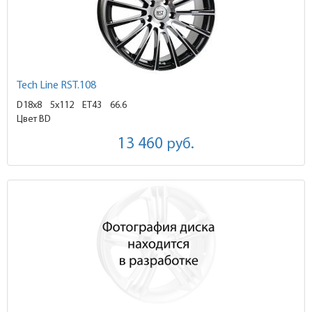
Tech Line RST.108
D18x8
5x112 ET43
66.6
Цвет BD
13 460
руб.