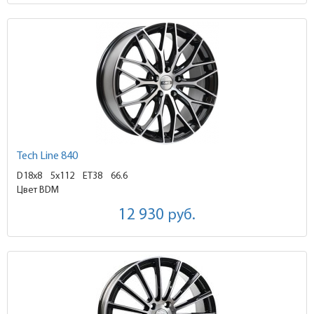
Tech Line 840
D18x8
5x112 ET38
66.6
Цвет BDM
12 930
руб.