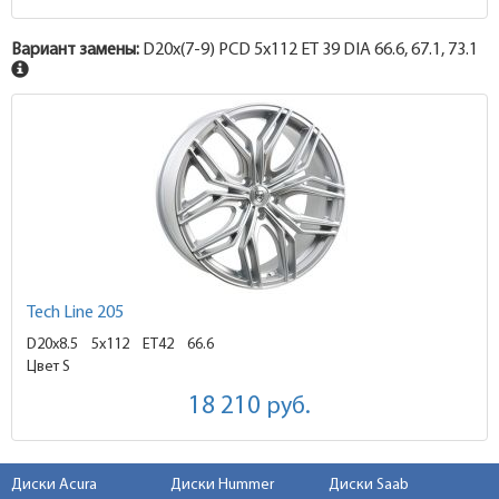
Вариант замены:
D20x
(7-9)
PCD 5x112 ET 39 DIA 66.6, 67.1, 73.1
Tech Line 205
D20x8.5
5x112 ET42
66.6
Цвет S
18 210
руб.
Диски Acura
Диски Hummer
Диски Saab