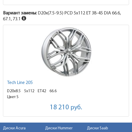
Вариант замены:
D20x
(7.5-9.5)
PCD 5x112 ET 38-45 DIA 66.6,
67.1, 73.1
Tech Line 205
D20x8.5
5x112 ET42
66.6
Цвет S
18 210
руб.
Диски Acura
Диски Hummer
Диски Saab