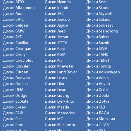
Диски AITO
Диски Hyundai
Диски Seat
Диски Alfa-romeo
Диски Infiniti
Диски Skoda
Диски Audi
Диски JAC
Диски Skywell
Диски BAIC
Диски Jaecoo
Диски Solaris
Диски Belgee
Диски Jaguar
Диски Soueast
Диски BMW
Диски Jeep
Диски SsangYong
Диски BYD
Диски Jetour
Диски Subaru
Диски Cadillac
Диски JETTA
Диски Suzuki
Диски Changan
Диски Kaiyi
Диски SWM
Диски Chery
Диски KGM
Диски TANK
Диски Chevrolet
Диски Kia
Диски TENET
Диски Chrysler
Диски Knewstar
Диски Toyota
Диски Citroen
Диски Land Rover
Диски Volkswagen
Диски Daewoo
Диски Lexus
Диски Volvo
Диски Datsun
Диски Lifan
Диски Voyah
Диски DFM
Диски Livan
Диски Xcite
Диски Dodge
Диски Lixiang
Диски Zeekr
Диски Evolute
Диски Lynk & Co
Диски Zotye
Диски Exeed
Диски Mazda
Диски ГАЗ
Диски FAW
Диски Mercedes
Диски ЛАДА
Диски Fiat
Диски MG
Диски Москвич
Диски Ford
Диски Mitsubishi
Диски ТаГАЗ
Диски Foton
Диски Nissan
Диски УАЗ