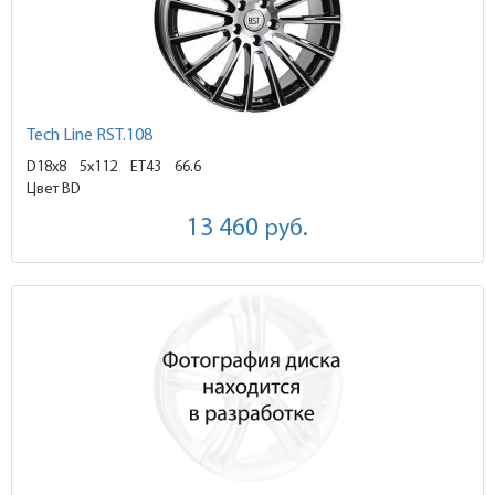
Tech Line RST.108
D18x8
5x112 ET43
66.6
Цвет BD
13 460
руб.