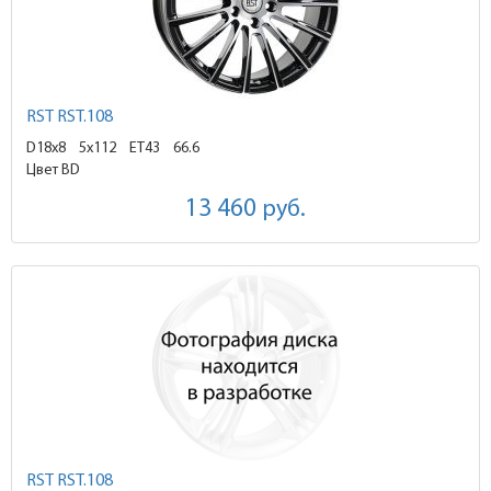
RST RST.108
D18x8
5x112 ET43
66.6
Цвет BD
13 460
руб.
RST RST.108