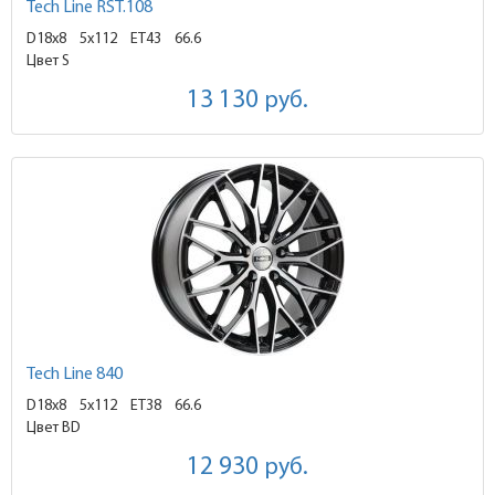
Tech Line RST.108
D18x8
5x112 ET43
66.6
Цвет S
13 130
руб.
Tech Line 840
D18x8
5x112 ET38
66.6
Цвет BD
12 930
руб.