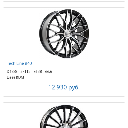
Tech Line 840
D18x8
5x112 ET38
66.6
Цвет BDM
12 930
руб.