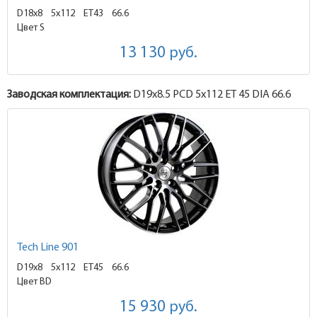
D18x8
5x112 ET43
66.6
Цвет S
13 130
руб.
Заводская комплектация:
D19x
8.5
PCD 5x112 ET 45 DIA 66.6
Tech Line 901
D19x8
5x112 ET45
66.6
Цвет BD
15 930
руб.