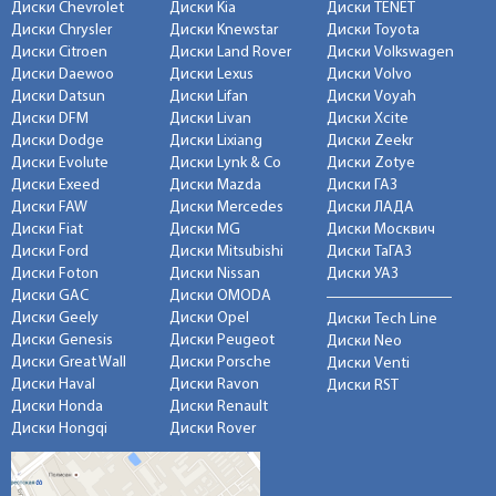
Диски Chevrolet
Диски Kia
Диски TENET
Диски Chrysler
Диски Knewstar
Диски Toyota
Диски Citroen
Диски Land Rover
Диски Volkswagen
Диски Daewoo
Диски Lexus
Диски Volvo
Диски Datsun
Диски Lifan
Диски Voyah
Диски DFM
Диски Livan
Диски Xcite
Диски Dodge
Диски Lixiang
Диски Zeekr
Диски Evolute
Диски Lynk & Co
Диски Zotye
Диски Exeed
Диски Mazda
Диски ГАЗ
Диски FAW
Диски Mercedes
Диски ЛАДА
Диски Fiat
Диски MG
Диски Москвич
Диски Ford
Диски Mitsubishi
Диски ТаГАЗ
Диски Foton
Диски Nissan
Диски УАЗ
Диски GAC
Диски OMODA
Диски Geely
Диски Opel
Диски Tech Line
Диски Genesis
Диски Peugeot
Диски Neo
Диски Great Wall
Диски Porsche
Диски Venti
Диски Haval
Диски Ravon
Диски RST
Диски Honda
Диски Renault
Диски Hongqi
Диски Rover