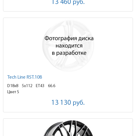
13 460
руб.
Tech Line RST.108
D18x8
5x112 ET43
66.6
Цвет S
13 130
руб.