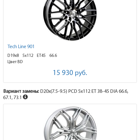
Tech Line 901
D19x8
5x112 ET45
66.6
Цвет BD
15 930
руб.
Вариант замены:
D20x
(7.5-9.5)
PCD 5x112 ET 38-45 DIA 66.6,
67.1, 73.1