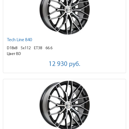
Tech Line 840
D18x8
5x112 ET38
66.6
Цвет BD
12 930
руб.