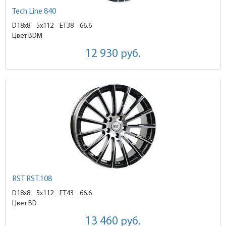
Tech Line 840
D18x8
5x112 ET38
66.6
Цвет BDM
12 930
руб.
RST RST.108
D18x8
5x112 ET43
66.6
Цвет BD
13 460
руб.