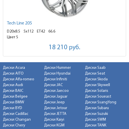
Tech Line 205
D20x8.5
5x112 ET42
66.6
Цвет S
18 210
руб.
Диски Acura
Диски Hummer
Диски Saab
Диски AITO
Диски Hyundai
Диски Seat
Диски Alfa-romeo
Диски Infiniti
Диски Skoda
Диски Audi
Диски JAC
Диски Skywell
Диски BAIC
Диски Jaecoo
Диски Solaris
Диски Belgee
Диски Jaguar
Диски Soueast
Диски BMW
Диски Jeep
Диски SsangYong
Диски BYD
Диски Jetour
Диски Subaru
Диски Cadillac
Диски JETTA
Диски Suzuki
Диски Changan
Диски Kaiyi
Диски SWM
Диски Chery
Диски KGM
Диски TANK