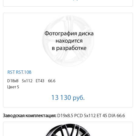
RST RST.108
D18x8
5x112 ET43
66.6
Цвет S
13 130
руб.
Заводская комплектация:
D19x
8.5
PCD 5x112 ET 45 DIA 66.6