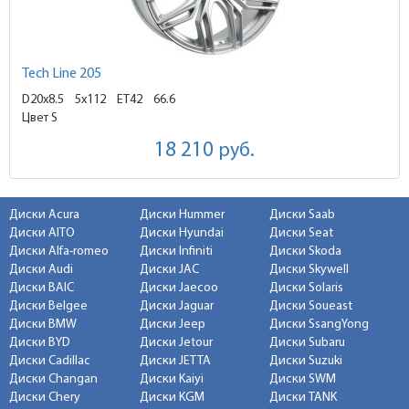
Tech Line 205
D20x8.5
5x112 ET42
66.6
Цвет S
18 210
руб.
Диски Acura
Диски Hummer
Диски Saab
Диски AITO
Диски Hyundai
Диски Seat
Диски Alfa-romeo
Диски Infiniti
Диски Skoda
Диски Audi
Диски JAC
Диски Skywell
Диски BAIC
Диски Jaecoo
Диски Solaris
Диски Belgee
Диски Jaguar
Диски Soueast
Диски BMW
Диски Jeep
Диски SsangYong
Диски BYD
Диски Jetour
Диски Subaru
Диски Cadillac
Диски JETTA
Диски Suzuki
Диски Changan
Диски Kaiyi
Диски SWM
Диски Chery
Диски KGM
Диски TANK