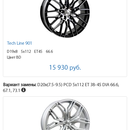
Tech Line 901
D19x8
5x112 ET45
66.6
Цвет BD
15 930
руб.
Вариант замены:
D20x
(7.5-9.5)
PCD 5x112 ET 38-45 DIA 66.6,
67.1, 73.1