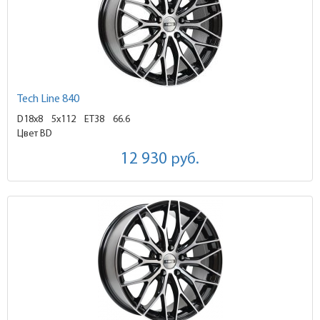
Tech Line 840
D18x8
5x112 ET38
66.6
Цвет BD
12 930
руб.