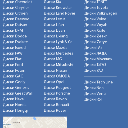
Диски Chevrolet
Диски Kia
Диски TENET
Диски Chrysler
Диски Knewstar
Диски Toyota
Диски Citroen
Диски Land Rover
Диски Volkswagen
Диски Daewoo
Диски Lexus
Диски Volvo
Диски Datsun
Диски Lifan
Диски Voyah
Диски DFM
Диски Livan
Диски Xcite
Диски Dodge
Диски Lixiang
Диски Zeekr
Диски Evolute
Диски Lynk & Co
Диски Zotye
Диски Exeed
Диски Mazda
Диски ГАЗ
Диски FAW
Диски Mercedes
Диски ЛАДА
Диски Fiat
Диски MG
Диски Москвич
Диски Ford
Диски Mitsubishi
Диски ТаГАЗ
Диски Foton
Диски Nissan
Диски УАЗ
Диски GAC
Диски OMODA
Диски Geely
Диски Opel
Диски Tech Line
Диски Genesis
Диски Peugeot
Диски Neo
Диски Great Wall
Диски Porsche
Диски Venti
Диски Haval
Диски Ravon
Диски RST
Диски Honda
Диски Renault
Диски Hongqi
Диски Rover