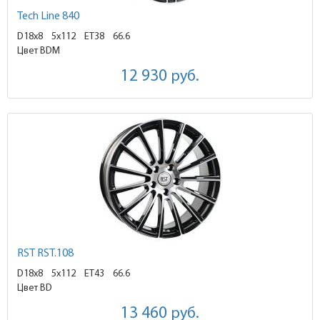
Tech Line 840
D18x8
5x112 ET38
66.6
Цвет BDM
12 930
руб.
RST RST.108
D18x8
5x112 ET43
66.6
Цвет BD
13 460
руб.