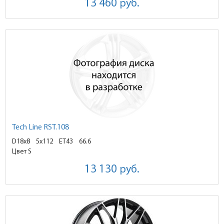
13 460
руб.
Tech Line RST.108
D18x8
5x112 ET43
66.6
Цвет S
13 130
руб.