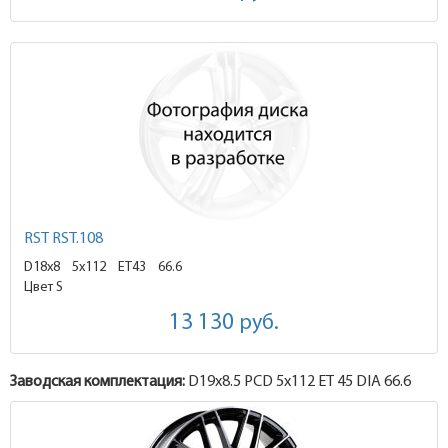
RST RST.108
D18x8
5x112 ET43
66.6
Цвет S
13 130
руб.
Заводская комплектация:
D19x
8.5
PCD 5x112 ET 45 DIA 66.6