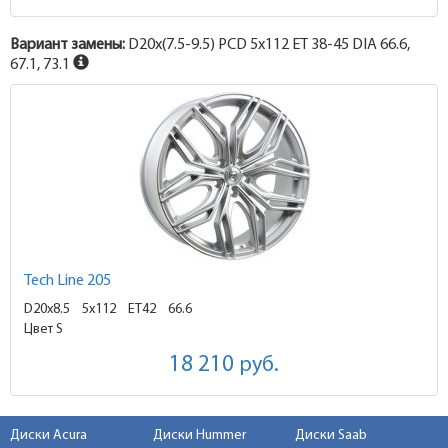
Вариант замены:
D20x
(7.5-9.5)
PCD 5x112 ET 38-45 DIA 66.6,
67.1, 73.1
Tech Line 205
D20x8.5
5x112 ET42
66.6
Цвет S
18 210
руб.
Диски Acura
Диски Hummer
Диски Saab