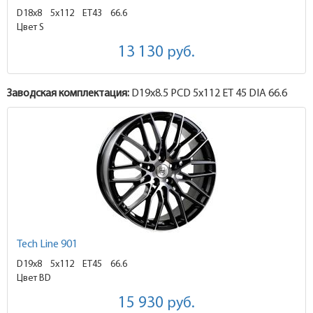
D18x8
5x112 ET43
66.6
Цвет S
13 130
руб.
Заводская комплектация:
D19x
8.5
PCD 5x112 ET 45 DIA 66.6
Tech Line 901
D19x8
5x112 ET45
66.6
Цвет BD
15 930
руб.