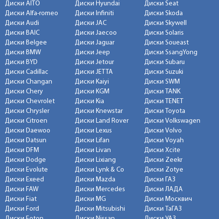
Диски AITO
Диски Hyundai
Диски Seat
Диски Alfa-romeo
Диски Infiniti
Диски Skoda
Диски Audi
Диски JAC
Диски Skywell
Диски BAIC
Диски Jaecoo
Диски Solaris
Диски Belgee
Диски Jaguar
Диски Soueast
Диски BMW
Диски Jeep
Диски SsangYong
Диски BYD
Диски Jetour
Диски Subaru
Диски Cadillac
Диски JETTA
Диски Suzuki
Диски Changan
Диски Kaiyi
Диски SWM
Диски Chery
Диски KGM
Диски TANK
Диски Chevrolet
Диски Kia
Диски TENET
Диски Chrysler
Диски Knewstar
Диски Toyota
Диски Citroen
Диски Land Rover
Диски Volkswagen
Диски Daewoo
Диски Lexus
Диски Volvo
Диски Datsun
Диски Lifan
Диски Voyah
Диски DFM
Диски Livan
Диски Xcite
Диски Dodge
Диски Lixiang
Диски Zeekr
Диски Evolute
Диски Lynk & Co
Диски Zotye
Диски Exeed
Диски Mazda
Диски ГАЗ
Диски FAW
Диски Mercedes
Диски ЛАДА
Диски Fiat
Диски MG
Диски Москвич
Диски Ford
Диски Mitsubishi
Диски ТаГАЗ
Диски Foton
Диски Nissan
Диски УАЗ