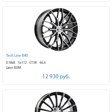
Tech Line 840
D18x8
5x112 ET38
66.6
Цвет BDM
12 930
руб.