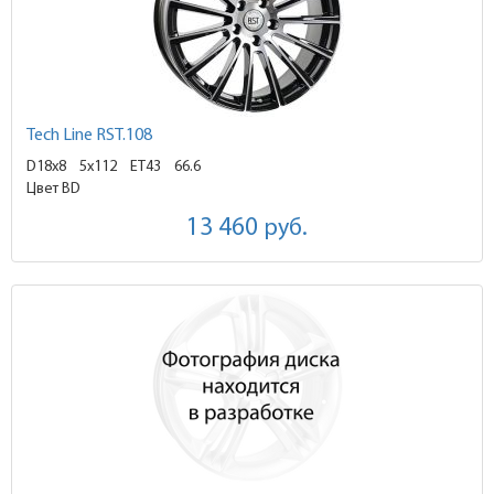
Tech Line RST.108
D18x8
5x112 ET43
66.6
Цвет BD
13 460
руб.