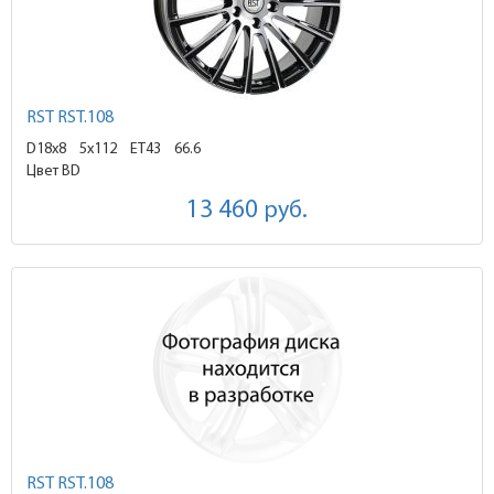
RST RST.108
D18x8
5x112 ET43
66.6
Цвет BD
13 460
руб.
RST RST.108