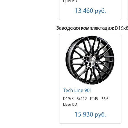
Цвет BD
13 460
руб.
Заводская комплектация:
D19x
8
Tech Line 901
D19x8
5x112 ET45
66.6
Цвет BD
15 930
руб.