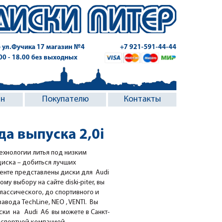
 ул.Фучика 17
магазин №4
+7 921-591-44-44
.00 - 18.00 без выходных
ин
Покупателю
Контакты
да выпуска 2,0i
ехнологии литья под низким
диска – добиться лучших
менте представлены диски для Audi
ому выбору на сайте diski-piter, вы
классического, до спортивного и
вода TechLine, NEO , VENTI. Вы
ки на Audi A6 вы можете в Санкт-