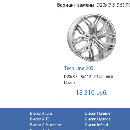
Вариант замены:
D20x
(7.5-9.5)
PC
Tech Line 205
D20x8.5
5x112 ET42
66.6
Цвет S
18 210
руб.
Диски Acura
Диски Hummer
Диски AITO
Диски Hyundai
Диски Alfa-romeo
Диски Infiniti