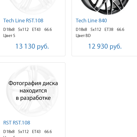
Tech Line RST.108
Tech Line 840
D18x8
5x112 ET43
66.6
D18x8
5x112 ET38
66.6
Цвет S
Цвет BD
13 130
руб.
12 930
руб.
RST RST.108
D18x8
5x112 ET43
66.6