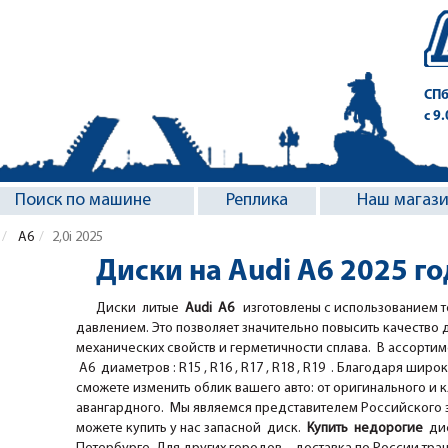
СПб
с 9
Поиск по машине
Реплика
Наш магаз
A6
2,0i 2025
Диски на Audi A6 2025 го
Диски литые
Audi A6
изготовлены с использованием т
давлением. Это позволяет значительно повысить качество 
механических свойств и герметичности сплава. В ассорти
A6 диаметров : R15 , R16 , R17 , R18 , R19 . Благодаря широк
сможете изменить облик вашего авто: от оригинального и 
авангардного. Мы являемся представителем Российского за
можете купить у нас запасной диск.
Купить недорогие
дис