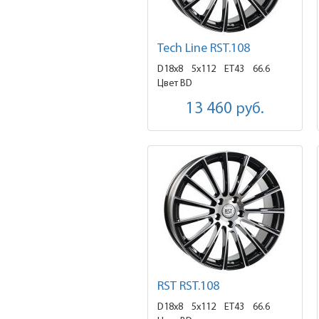
Tech Line RST.108
D18x8
5x112 ET43
66.6
Цвет BD
13 460
руб.
RST RST.108
D18x8
5x112 ET43
66.6