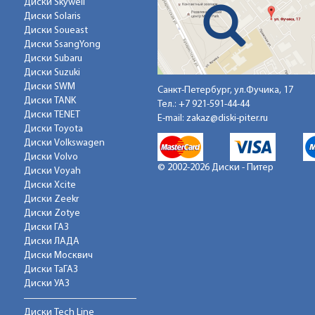
Диски Skywell
Диски Solaris
Диски Soueast
Диски SsangYong
Диски Subaru
Диски Suzuki
Диски SWM
Санкт-Петербург, ул.Фучика, 17
Диски TANK
Тел.:
+7 921-591-44-44
Диски TENET
E-mail:
zakaz@diski-piter.ru
Диски Toyota
Диски Volkswagen
Диски Volvo
© 2002-2026 Диски - Питер
Диски Voyah
Диски Xcite
Диски Zeekr
Диски Zotye
Диски ГАЗ
Диски ЛАДА
Диски Москвич
Диски ТаГАЗ
Диски УАЗ
Диски Tech Line