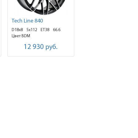
Tech Line 840
D18x8
5x112 ET38
66.6
Цвет BDM
12 930
руб.