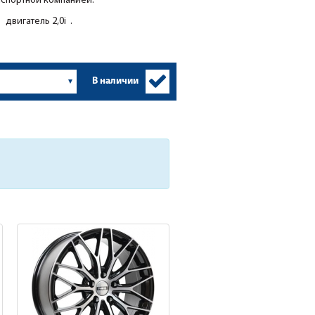
нспортной компанией.
двигатель 2,0i .
В наличии