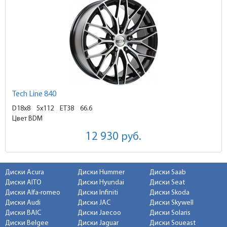
Tech Line 840
D18x8
5x112 ET38
66.6
Цвет BDM
12 930
руб.
Диски Acura
Диски Hummer
Диски Saab
Диски AITO
Диски Hyundai
Диски Seat
Диски Alfa-romeo
Диски Infiniti
Диски Skoda
Диски Audi
Диски JAC
Диски Skywell
Диски BAIC
Диски Jaecoo
Диски Solaris
Диски Belgee
Диски Jaguar
Диски Soueast