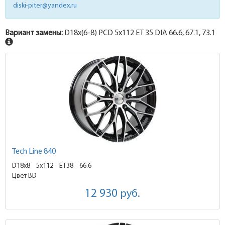
diski-piter@yandex.ru
Вариант замены:
D18x
(6-8)
PCD 5x112 ET 35 DIA 66.6, 67.1, 73.1
Tech Line 840
D18x8
5x112 ET38
66.6
Цвет BD
12 930
руб.