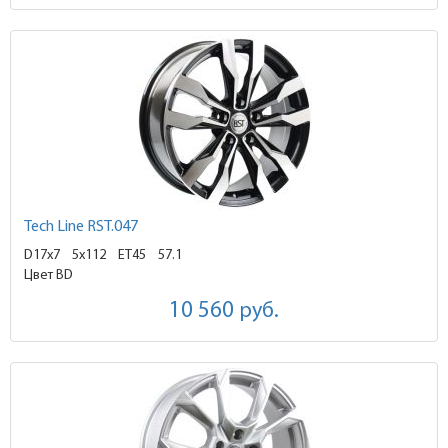
Tech Line RST.047
D17x7
5x112 ET45
57.1
Цвет BD
10 560
руб.