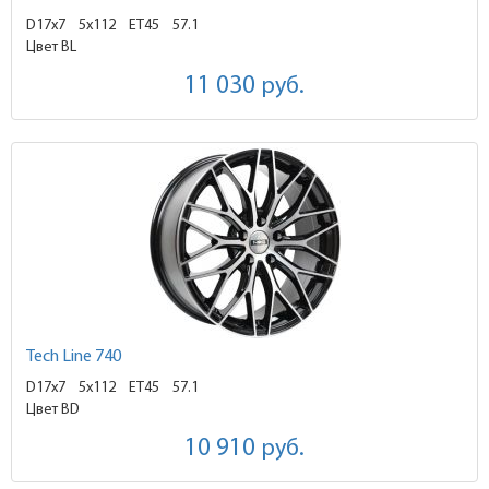
D17x7
5x112 ET45
57.1
Цвет BL
11 030
руб.
Tech Line 740
D17x7
5x112 ET45
57.1
Цвет BD
10 910
руб.