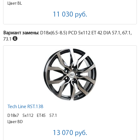
Цвет BL
11 030
руб.
Вариант замены:
D18x
(6.5-8.5)
PCD 5x112 ET 42 DIA 57.1, 67.1,
73.1
Tech Line RST.138
D18x7
5x112 ET45
57.1
Цвет BD
13 070
руб.