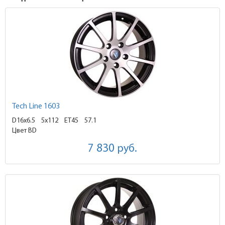
Tech Line 1603
D16x6.5
5x112 ET45
57.1
Цвет BD
7 830
руб.