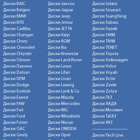
Диски BAIC
Диски Jaecoo
Диски Solaris
Диски Belgee
Диски Jaguar
Диски Soueast
Диски BMW
Диски Jeep
Диски SsangYong
Диски BYD
Диски Jetour
Диски Subaru
Диски Cadillac
Диски JETTA
Диски Suzuki
Диски Changan
Диски Kaiyi
Диски SWM
Диски Chery
Диски KGM
Диски TANK
Диски Chevrolet
Диски Kia
Диски TENET
Диски Chrysler
Диски Knewstar
Диски Toyota
Диски Citroen
Диски Land Rover
Диски Volkswagen
Диски Daewoo
Диски Lexus
Диски Volvo
Диски Datsun
Диски Lifan
Диски Voyah
Диски DFM
Диски Livan
Диски Xcite
Диски Dodge
Диски Lixiang
Диски Zeekr
Диски Evolute
Диски Lynk & Co
Диски Zotye
Диски Exeed
Диски Mazda
Диски ГАЗ
Диски FAW
Диски Mercedes
Диски ЛАДА
Диски Fiat
Диски MG
Диски Москвич
Диски Ford
Диски Mitsubishi
Диски ТаГАЗ
Диски Foton
Диски Nissan
Диски УАЗ
Диски GAC
Диски OMODA
Диски Geely
Диски Opel
Диски Tech Line