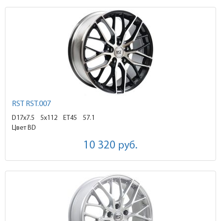
RST RST.007
D17x7.5
5x112 ET45
57.1
Цвет BD
10 320
руб.