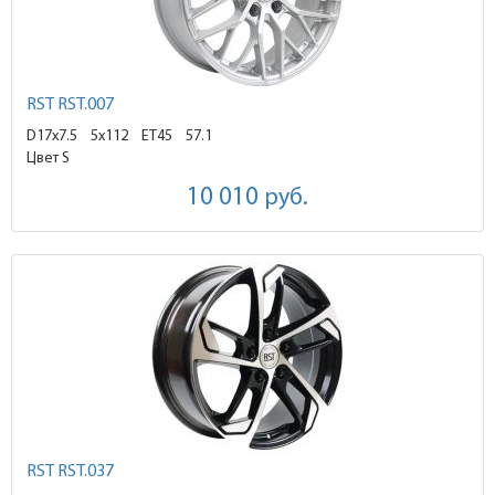
RST RST.007
D17x7.5
5x112 ET45
57.1
Цвет S
10 010
руб.
RST RST.037