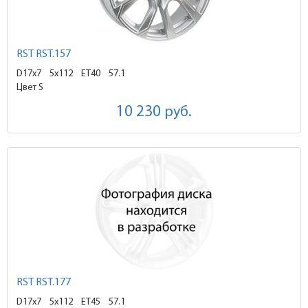
RST RST.157
D17x7
5x112 ET40
57.1
Цвет S
10 230
руб.
RST RST.177
D17x7
5x112 ET45
57.1