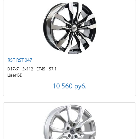
RST RST.047
D17x7
5x112 ET45
57.1
Цвет BD
10 560
руб.