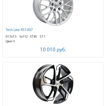
Tech Line RST.007
D17x7.5
5x112 ET45
57.1
Цвет S
10 010
руб.