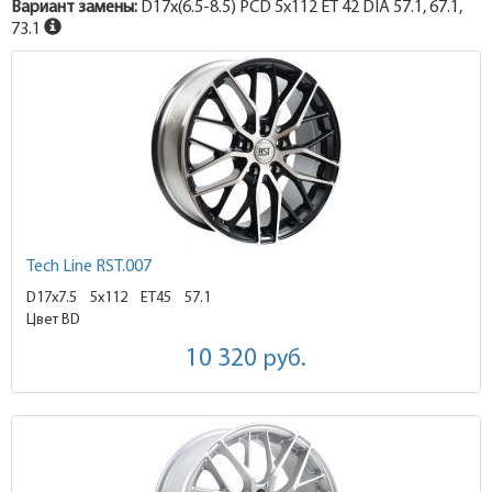
Вариант замены:
D17x
(6.5-8.5)
PCD 5x112 ET 42 DIA 57.1, 67.1,
73.1
Tech Line RST.007
D17x7.5
5x112 ET45
57.1
Цвет BD
10 320
руб.