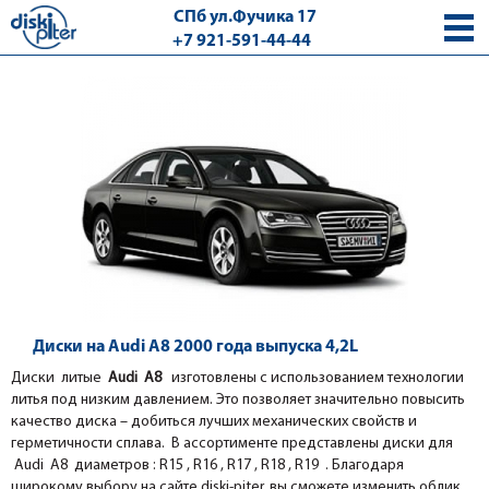
СПб ул.Фучика 17
+7 921-591-44-44
с 9.00 - 18.00 без выходных
Диски на Audi A8 2000 года выпуска 4,2L
Диски литые
Audi A8
изготовлены с использованием технологии
литья под низким давлением. Это позволяет значительно повысить
качество диска – добиться лучших механических свойств и
герметичности сплава. В ассортименте представлены диски для
Audi A8 диаметров : R15 , R16 , R17 , R18 , R19 . Благодаря
широкому выбору на сайте diski-piter, вы сможете изменить облик