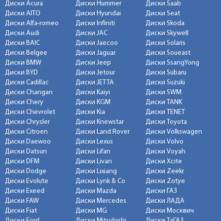
Диски Acura
Диски Hummer
Диски Saab
Диски AITO
Диски Hyundai
Диски Seat
Диски Alfa-romeo
Диски Infiniti
Диски Skoda
Диски Audi
Диски JAC
Диски Skywell
Диски BAIC
Диски Jaecoo
Диски Solaris
Диски Belgee
Диски Jaguar
Диски Soueast
Диски BMW
Диски Jeep
Диски SsangYong
Диски BYD
Диски Jetour
Диски Subaru
Диски Cadillac
Диски JETTA
Диски Suzuki
Диски Changan
Диски Kaiyi
Диски SWM
Диски Chery
Диски KGM
Диски TANK
Диски Chevrolet
Диски Kia
Диски TENET
Диски Chrysler
Диски Knewstar
Диски Toyota
Диски Citroen
Диски Land Rover
Диски Volkswagen
Диски Daewoo
Диски Lexus
Диски Volvo
Диски Datsun
Диски Lifan
Диски Voyah
Диски DFM
Диски Livan
Диски Xcite
Диски Dodge
Диски Lixiang
Диски Zeekr
Диски Evolute
Диски Lynk & Co
Диски Zotye
Диски Exeed
Диски Mazda
Диски ГАЗ
Диски FAW
Диски Mercedes
Диски ЛАДА
Диски Fiat
Диски MG
Диски Москвич
Диски Ford
Диски Mitsubishi
Диски ТаГАЗ