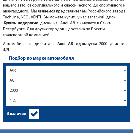
вашего авто: от оригинального и классического, до спортивного и
авангардного. Мы являемся представителем Российского завода
TechLine, NEO , VENTI. Вы можете купить у нас запасной диск.
Купить недорогие
диски на Audi A8 вы можете в Санкт-
Петербурге. Для других городов – доставка по России
транспортной компанией.
Автомобильные диски для
Audi
A8
год выпуска 2000 двигатель
4,2L .
Подбор по марке автомобиля
В наличии