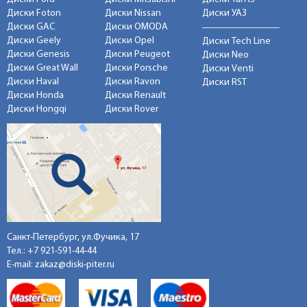
Диски Foton
Диски Nissan
Диски УАЗ
Диски GAC
Диски OMODA
Диски Geely
Диски Opel
Диски Tech Line
Диски Genesis
Диски Peugeot
Диски Neo
Диски Great Wall
Диски Porsche
Диски Venti
Диски Haval
Диски Ravon
Диски RST
Диски Honda
Диски Renault
Диски Hongqi
Диски Rover
Санкт-Петербург, ул.Фучика, 17
Тел.:
+7 921-591-44-44
E-mail:
zakaz@diski-piter.ru