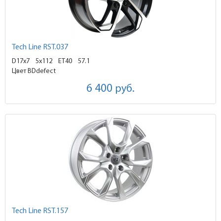
Tech Line RST.037
D17x7
5x112 ET40
57.1
Цвет BDdefect
6 400
руб.
Tech Line RST.157