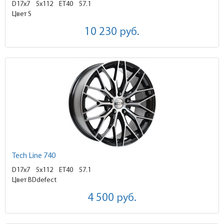
D17x7
5x112 ET40
57.1
Цвет S
10 230
руб.
Tech Line 740
D17x7
5x112 ET40
57.1
Цвет BDdefect
4 500
руб.