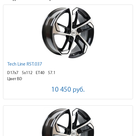
Tech Line RST.037
D17x7
5x112 ET40
57.1
Цвет BD
10 450
руб.