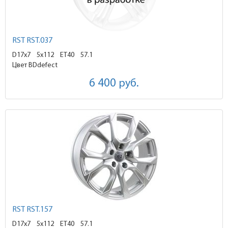
RST RST.037
D17x7
5x112 ET40
57.1
Цвет BDdefect
6 400
руб.
RST RST.157
D17x7
5x112 ET40
57.1