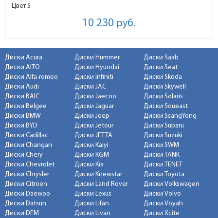
Цвет S
10 230
руб.
Диски Acura
Диски Hummer
Диски Saab
Диски AITO
Диски Hyundai
Диски Seat
Диски Alfa-romeo
Диски Infiniti
Диски Skoda
Диски Audi
Диски JAC
Диски Skywell
Диски BAIC
Диски Jaecoo
Диски Solaris
Диски Belgee
Диски Jaguar
Диски Soueast
Диски BMW
Диски Jeep
Диски SsangYong
Диски BYD
Диски Jetour
Диски Subaru
Диски Cadillac
Диски JETTA
Диски Suzuki
Диски Changan
Диски Kaiyi
Диски SWM
Диски Chery
Диски KGM
Диски TANK
Диски Chevrolet
Диски Kia
Диски TENET
Диски Chrysler
Диски Knewstar
Диски Toyota
Диски Citroen
Диски Land Rover
Диски Volkswagen
Диски Daewoo
Диски Lexus
Диски Volvo
Диски Datsun
Диски Lifan
Диски Voyah
Диски DFM
Диски Livan
Диски Xcite