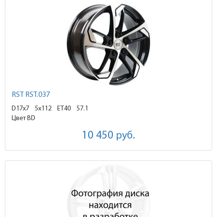
RST RST.037
D17x7
5x112 ET40
57.1
Цвет BD
10 450
руб.