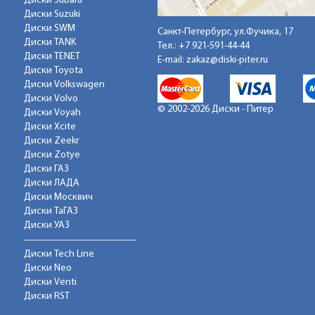
Диски Subaru
Диски Suzuki
Диски SWM
Санкт-Петербург, ул.Фучика, 17
Диски TANK
Тел.:
+7 921-591-44-44
Диски TENET
E-mail:
zakaz@diski-piter.ru
Диски Toyota
Диски Volkswagen
Диски Volvo
© 2002-2026 Диски - Питер
Диски Voyah
Диски Xcite
Диски Zeekr
Диски Zotye
Диски ГАЗ
Диски ЛАДА
Диски Москвич
Диски ТаГАЗ
Диски УАЗ
Диски Tech Line
Диски Neo
Диски Venti
Диски RST