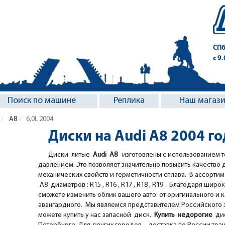
СПб
с 9
Поиск по машине
Реплика
Наш магаз
A8
6,0L 2004
Диски на Audi A8 2004 го
Диски литые
Audi A8
изготовлены с использованием т
давлением. Это позволяет значительно повысить качество 
механических свойств и герметичности сплава. В ассорти
A8 диаметров : R15 , R16 , R17 , R18 , R19 . Благодаря широк
сможете изменить облик вашего авто: от оригинального и 
авангардного. Мы являемся представителем Российского за
можете купить у нас запасной диск.
Купить недорогие
дис