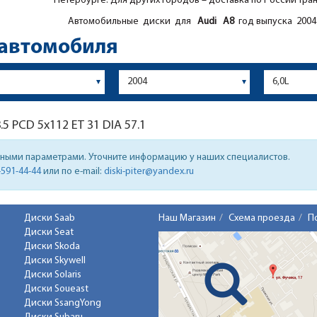
Петербурге. Для других городов – доставка по России тра
Автомобильные диски для
Audi
A8
год выпуска 2004 
 автомобиля
.5
PCD 5x112 ET 31 DIA 57.1
нными параметрами. Уточните информацию у наших специалистов.
-591-44-44
или по e-mail:
diski-piter@yandex.ru
Диски Saab
Наш Магазин
Схема проезда
П
Диски Seat
Диски Skoda
Диски Skywell
Диски Solaris
Диски Soueast
Диски SsangYong