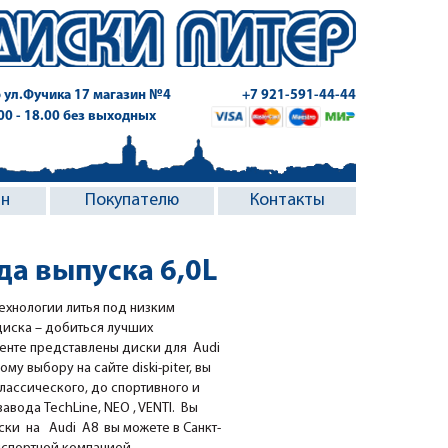
 ул.Фучика 17
магазин №4
+7 921-591-44-44
.00 - 18.00 без выходных
ин
Покупателю
Контакты
да выпуска 6,0L
ехнологии литья под низким
диска – добиться лучших
менте представлены диски для Audi
ому выбору на сайте diski-piter, вы
классического, до спортивного и
вода TechLine, NEO , VENTI. Вы
ки на Audi A8 вы можете в Санкт-