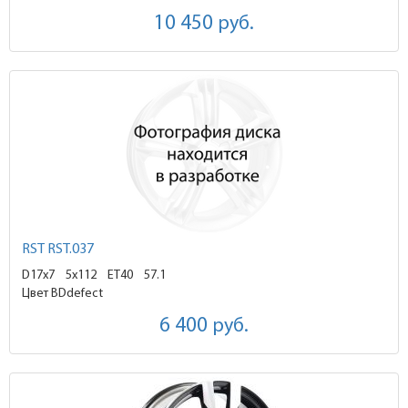
10 450
руб.
RST RST.037
D17x7
5x112 ET40
57.1
Цвет BDdefect
6 400
руб.