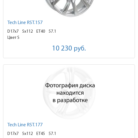
Tech Line RST.157
D17x7
5x112 ET40
57.1
Цвет S
10 230
руб.
Tech Line RST.177
D17x7
5x112 ET45
57.1