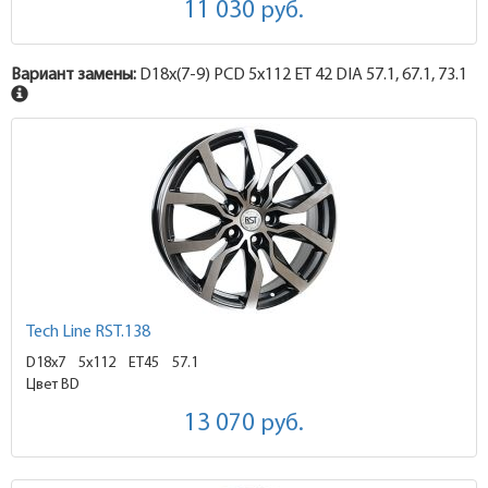
11 030
руб.
Вариант замены:
D18x
(7-9)
PCD 5x112 ET 42 DIA 57.1, 67.1, 73.1
Tech Line RST.138
D18x7
5x112 ET45
57.1
Цвет BD
13 070
руб.