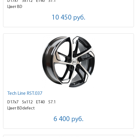
D17x7
5x112 ET40
57.1
Цвет BD
10 450
руб.
Tech Line RST.037
D17x7
5x112 ET40
57.1
Цвет BDdefect
6 400
руб.