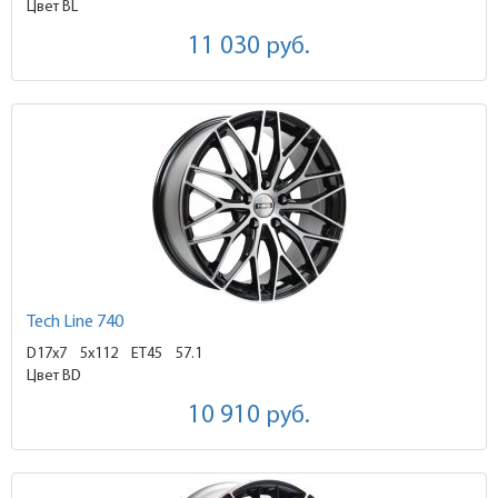
Цвет BL
11 030
руб.
Tech Line 740
D17x7
5x112 ET45
57.1
Цвет BD
10 910
руб.