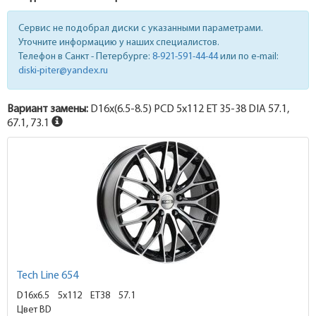
Сервис не подобрал диски с указанными параметрами.
Уточните информацию у наших специалистов.
Телефон в Санкт - Петербурге:
8-921-591-44-44
или по e-mail:
diski-piter@yandex.ru
Вариант замены:
D16x
(6.5-8.5)
PCD 5x112 ET 35-38 DIA 57.1,
67.1, 73.1
Tech Line 654
D16x6.5
5x112 ET38
57.1
Цвет BD