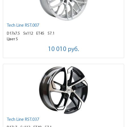
Tech Line RST.007
D17x7.5
5x112 ET45
57.1
Цвет S
10 010
руб.
Tech Line RST.037