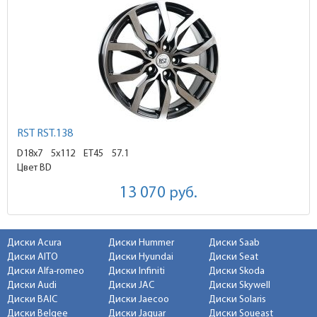
RST RST.138
D18x7
5x112 ET45
57.1
Цвет BD
13 070
руб.
Диски Acura
Диски Hummer
Диски Saab
Диски AITO
Диски Hyundai
Диски Seat
Диски Alfa-romeo
Диски Infiniti
Диски Skoda
Диски Audi
Диски JAC
Диски Skywell
Диски BAIC
Диски Jaecoo
Диски Solaris
Диски Belgee
Диски Jaguar
Диски Soueast