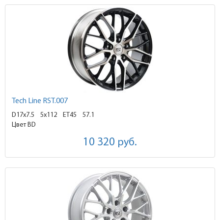
Tech Line RST.007
D17x7.5
5x112 ET45
57.1
Цвет BD
10 320
руб.