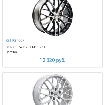
RST RST.007
D17x7.5
5x112 ET45
57.1
Цвет BD
10 320
руб.