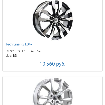
Tech Line RST.047
D17x7
5x112 ET45
57.1
Цвет BD
10 560
руб.