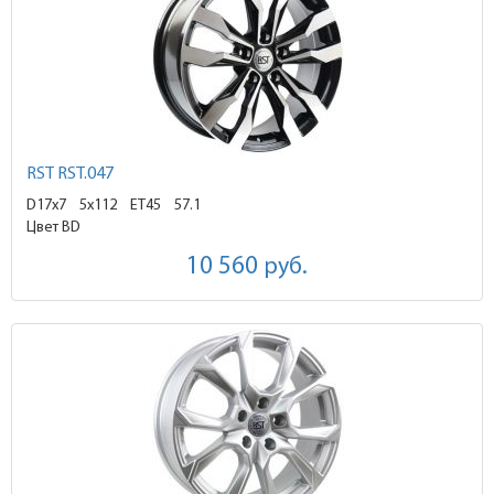
RST RST.047
D17x7
5x112 ET45
57.1
Цвет BD
10 560
руб.