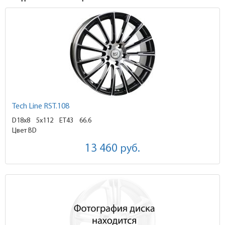
Tech Line RST.108
D18x8
5x112 ET43
66.6
Цвет BD
13 460
руб.