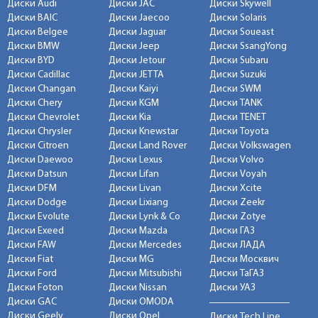
Диски Audi
Диски JAC
Диски Skywell
Диски BAIC
Диски Jaecoo
Диски Solaris
Диски Belgee
Диски Jaguar
Диски Soueast
Диски BMW
Диски Jeep
Диски SsangYong
Диски BYD
Диски Jetour
Диски Subaru
Диски Cadillac
Диски JETTA
Диски Suzuki
Диски Changan
Диски Kaiyi
Диски SWM
Диски Chery
Диски KGM
Диски TANK
Диски Chevrolet
Диски Kia
Диски TENET
Диски Chrysler
Диски Knewstar
Диски Toyota
Диски Citroen
Диски Land Rover
Диски Volkswagen
Диски Daewoo
Диски Lexus
Диски Volvo
Диски Datsun
Диски Lifan
Диски Voyah
Диски DFM
Диски Livan
Диски Xcite
Диски Dodge
Диски Lixiang
Диски Zeekr
Диски Evolute
Диски Lynk & Co
Диски Zotye
Диски Exeed
Диски Mazda
Диски ГАЗ
Диски FAW
Диски Mercedes
Диски ЛАДА
Диски Fiat
Диски MG
Диски Москвич
Диски Ford
Диски Mitsubishi
Диски ТаГАЗ
Диски Foton
Диски Nissan
Диски УАЗ
Диски GAC
Диски OMODA
Диски Geely
Диски Opel
Диски Tech Line