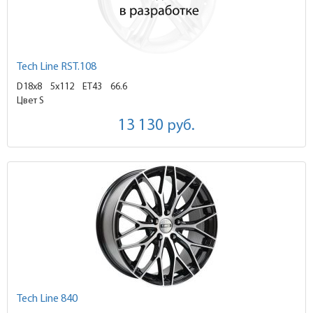
Tech Line RST.108
D18x8
5x112 ET43
66.6
Цвет S
13 130
руб.
Tech Line 840