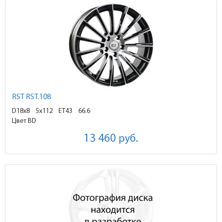
RST RST.108
D18x8
5x112 ET43
66.6
Цвет BD
13 460
руб.