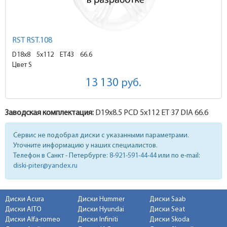
RST RST.108
D18x8
5x112 ET43
66.6
Цвет S
13 130
руб.
Заводская комплектация:
D19x
8.5
PCD 5x112 ET 37 DIA 66.6
Сервис не подобрал диски с указанными параметрами.
Уточните информацию у наших специалистов.
Телефон в Санкт - Петербурге:
8-921-591-44-44
или по e-mail:
diski-piter@yandex.ru
Диски Acura
Диски Hummer
Диски Saab
Диски AITO
Диски Hyundai
Диски Seat
Диски Alfa-romeo
Диски Infiniti
Диски Skoda