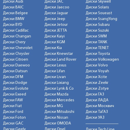
Диски Audi
Диски JAC
Диски Skywell
Диски BAIC
Диски Jaecoo
Диски Solaris
Диски Belgee
Диски Jaguar
Диски Soueast
Диски BMW
Диски Jeep
Диски SsangYong
Диски BYD
Диски Jetour
Диски Subaru
Диски Cadillac
Диски JETTA
Диски Suzuki
Диски Changan
Диски Kaiyi
Диски SWM
Диски Chery
Диски KGM
Диски TANK
Диски Chevrolet
Диски Kia
Диски TENET
Диски Chrysler
Диски Knewstar
Диски Toyota
Диски Citroen
Диски Land Rover
Диски Volkswagen
Диски Daewoo
Диски Lexus
Диски Volvo
Диски Datsun
Диски Lifan
Диски Voyah
Диски DFM
Диски Livan
Диски Xcite
Диски Dodge
Диски Lixiang
Диски Zeekr
Диски Evolute
Диски Lynk & Co
Диски Zotye
Диски Exeed
Диски Mazda
Диски ГАЗ
Диски FAW
Диски Mercedes
Диски ЛАДА
Диски Fiat
Диски MG
Диски Москвич
Диски Ford
Диски Mitsubishi
Диски ТаГАЗ
Диски Foton
Диски Nissan
Диски УАЗ
Диски GAC
Диски OMODA
Диски Geely
Диски Opel
Диски Tech Line