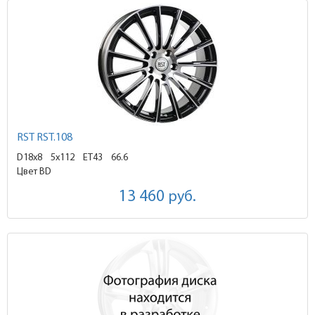
RST RST.108
D18x8
5x112 ET43
66.6
Цвет BD
13 460
руб.