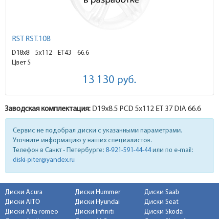
RST RST.108
D18x8
5x112 ET43
66.6
Цвет S
13 130
руб.
Заводская комплектация:
D19x
8.5
PCD 5x112 ET 37 DIA 66.6
Сервис не подобрал диски с указанными параметрами.
Уточните информацию у наших специалистов.
Телефон в Санкт - Петербурге:
8-921-591-44-44
или по e-mail:
diski-piter@yandex.ru
Диски Acura
Диски Hummer
Диски Saab
Диски AITO
Диски Hyundai
Диски Seat
Диски Alfa-romeo
Диски Infiniti
Диски Skoda