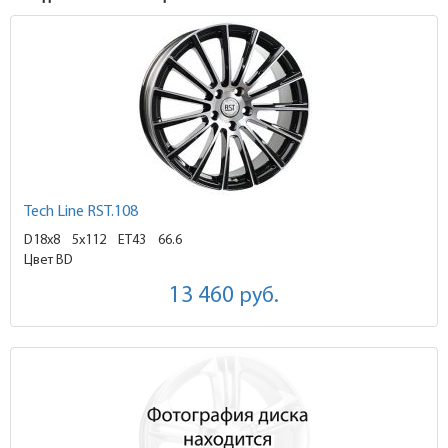
Tech Line RST.108
D18x8
5x112 ET43
66.6
Цвет BD
13 460
руб.