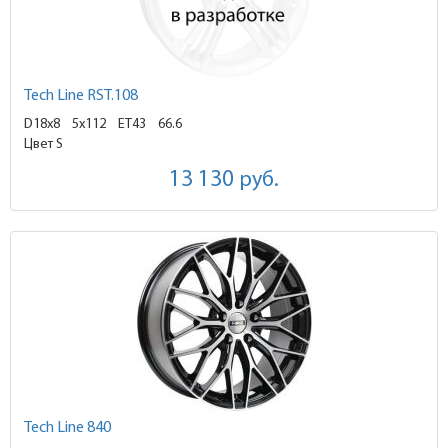
Tech Line RST.108
D18x8
5x112 ET43
66.6
Цвет S
13 130
руб.
Tech Line 840