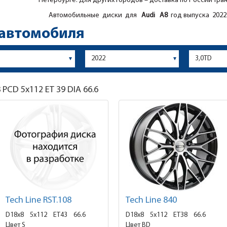
Петербурге. Для других городов – доставка по России тра
Автомобильные диски для
Audi
A8
год выпуска 2022
 автомобиля
8
PCD 5x112 ET 39 DIA 66.6
Tech Line RST.108
Tech Line 840
D18x8
5x112 ET43
66.6
D18x8
5x112 ET38
66.6
Цвет S
Цвет BD