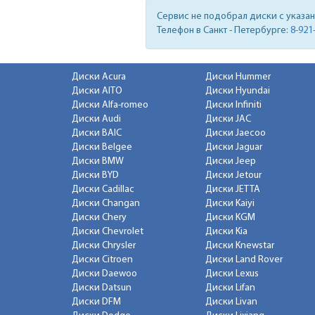
Сервис не подобрал диски с указа
Телефон в Санкт - Петербурге:
8-921
Диски Acura
Диски Hummer
Диски AITO
Диски Hyundai
Диски Alfa-romeo
Диски Infiniti
Диски Audi
Диски JAC
Диски BAIC
Диски Jaecoo
Диски Belgee
Диски Jaguar
Диски BMW
Диски Jeep
Диски BYD
Диски Jetour
Диски Cadillac
Диски JETTA
Диски Changan
Диски Kaiyi
Диски Chery
Диски KGM
Диски Chevrolet
Диски Kia
Диски Chrysler
Диски Knewstar
Диски Citroen
Диски Land Rover
Диски Daewoo
Диски Lexus
Диски Datsun
Диски Lifan
Диски DFM
Диски Livan