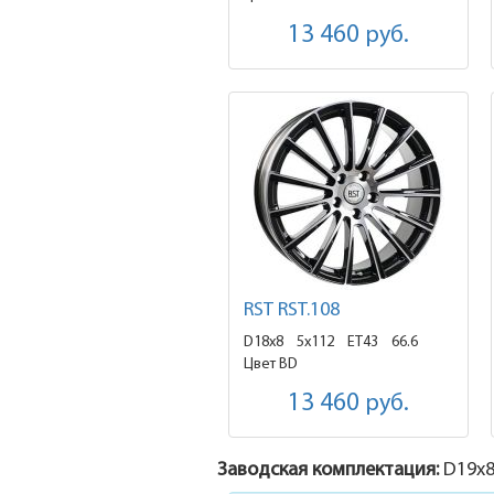
13 460
руб.
RST RST.108
D18x8
5x112 ET43
66.6
Цвет BD
13 460
руб.
Заводская комплектация:
D19x
8