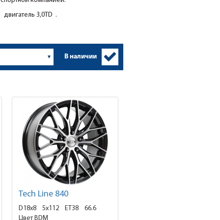
нспортной компанией.
 двигатель 3,0TD .
В наличии
Tech Line 840
D18x8
5x112 ET38
66.6
Цвет BDM