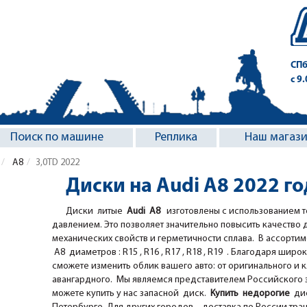
СПб
с 9
Поиск по машине
Реплика
Наш магаз
A8
3,0TD 2022
Диски на Audi A8 2022 г
Диски литые
Audi A8
изготовлены с использованием т
давлением. Это позволяет значительно повысить качество 
механических свойств и герметичности сплава. В ассорти
A8 диаметров : R15 , R16 , R17 , R18 , R19 . Благодаря широк
сможете изменить облик вашего авто: от оригинального и 
авангардного. Мы являемся представителем Российского за
можете купить у нас запасной диск.
Купить недорогие
дис