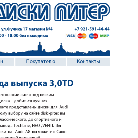
 ул.Фучика 17
магазин №4
+7 921-591-44-44
.00 - 18.00 без выходных
ин
Покупателю
Контакты
ода выпуска 3,0TD
ехнологии литья под низким
диска – добиться лучших
менте представлены диски для Audi
ому выбору на сайте diski-piter, вы
классического, до спортивного и
вода TechLine, NEO , VENTI. Вы
ки на Audi A8 вы можете в Санкт-