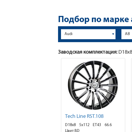
Подбор по марке
Заводская комплектация:
D18x
Tech Line RST.108
D18x8
5x112 ET43
66.6
Цвет BD