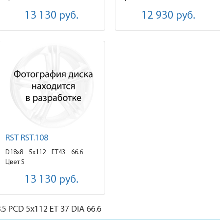
13 130
руб.
12 930
руб.
RST RST.108
D18x8
5x112 ET43
66.6
Цвет S
13 130
руб.
.5
PCD 5x112 ET 37 DIA 66.6