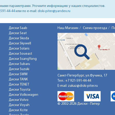
нными параметрами. Уточните информацию у наших специалистов.
-591-44-44
или по e-mail:
diski-piter@yandex.ru
Диски Saab
Наш Магазин
Схема проезда
П
Диски Seat
Диски Skoda
Диски Skywell
Диски Solaris
Диски Soueast
Диски SsangYong
Диски Subaru
Диски Suzuki
Диски SWM
Санкт-Петербург, ул.Фучика, 17
Диски TANK
Тел.:
+7 921-591-44-44
Диски TENET
E-mail:
zakaz@diski-piter.ru
Диски Toyota
Диски Volkswagen
Диски Volvo
© 2002-2026 Диски - Питер
Диски Voyah
Диски Xcite