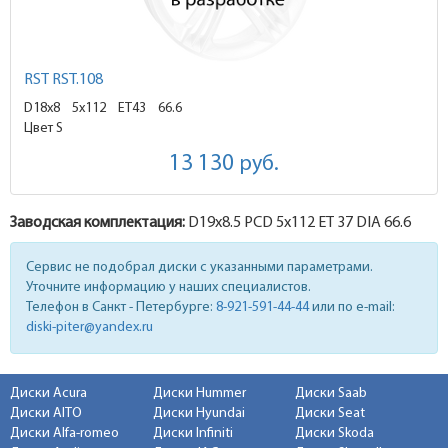
RST RST.108
D18x8
5x112 ET43
66.6
Цвет S
13 130
руб.
Заводская комплектация:
D19x
8.5
PCD 5x112 ET 37 DIA 66.6
Сервис не подобрал диски с указанными параметрами.
Уточните информацию у наших специалистов.
Телефон в Санкт - Петербурге:
8-921-591-44-44
или по e-mail:
diski-piter@yandex.ru
Диски Acura
Диски Hummer
Диски Saab
Диски AITO
Диски Hyundai
Диски Seat
Диски Alfa-romeo
Диски Infiniti
Диски Skoda