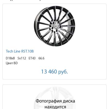
Tech Line RST.108
D18x8
5x112 ET43
66.6
Цвет BD
13 460
руб.