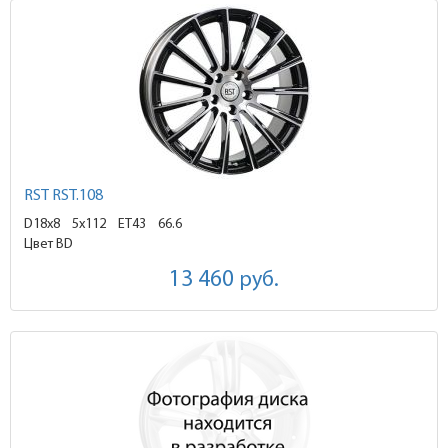
RST RST.108
D18x8
5x112 ET43
66.6
Цвет BD
13 460
руб.