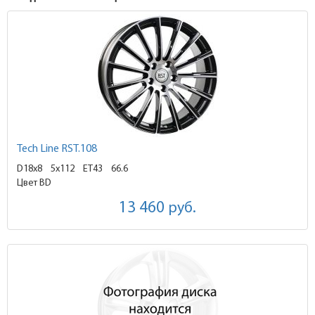
Tech Line RST.108
D18x8
5x112 ET43
66.6
Цвет BD
13 460
руб.