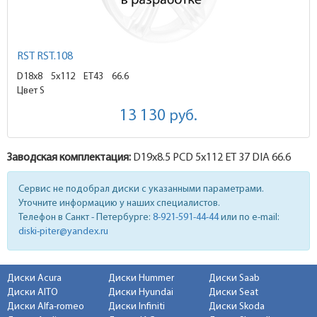
RST RST.108
D18x8
5x112 ET43
66.6
Цвет S
13 130
руб.
Заводская комплектация:
D19x
8.5
PCD 5x112 ET 37 DIA 66.6
Сервис не подобрал диски с указанными параметрами.
Уточните информацию у наших специалистов.
Телефон в Санкт - Петербурге:
8-921-591-44-44
или по e-mail:
diski-piter@yandex.ru
Диски Acura
Диски Hummer
Диски Saab
Диски AITO
Диски Hyundai
Диски Seat
Диски Alfa-romeo
Диски Infiniti
Диски Skoda