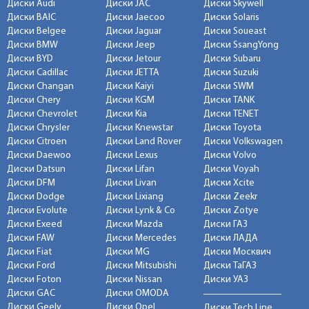
Диски Audi
Диски JAC
Диски Skywell
Диски BAIC
Диски Jaecoo
Диски Solaris
Диски Belgee
Диски Jaguar
Диски Soueast
Диски BMW
Диски Jeep
Диски SsangYong
Диски BYD
Диски Jetour
Диски Subaru
Диски Cadillac
Диски JETTA
Диски Suzuki
Диски Changan
Диски Kaiyi
Диски SWM
Диски Chery
Диски KGM
Диски TANK
Диски Chevrolet
Диски Kia
Диски TENET
Диски Chrysler
Диски Knewstar
Диски Toyota
Диски Citroen
Диски Land Rover
Диски Volkswagen
Диски Daewoo
Диски Lexus
Диски Volvo
Диски Datsun
Диски Lifan
Диски Voyah
Диски DFM
Диски Livan
Диски Xcite
Диски Dodge
Диски Lixiang
Диски Zeekr
Диски Evolute
Диски Lynk & Co
Диски Zotye
Диски Exeed
Диски Mazda
Диски ГАЗ
Диски FAW
Диски Mercedes
Диски ЛАДА
Диски Fiat
Диски MG
Диски Москвич
Диски Ford
Диски Mitsubishi
Диски ТаГАЗ
Диски Foton
Диски Nissan
Диски УАЗ
Диски GAC
Диски OMODA
Диски Geely
Диски Opel
Диски Tech Line