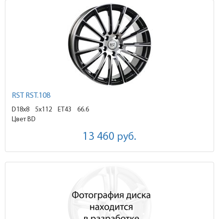
RST RST.108
D18x8
5x112 ET43
66.6
Цвет BD
13 460
руб.