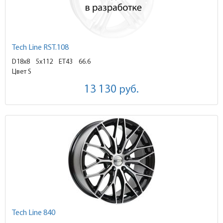
Tech Line RST.108
D18x8
5x112 ET43
66.6
Цвет S
13 130
руб.
Tech Line 840