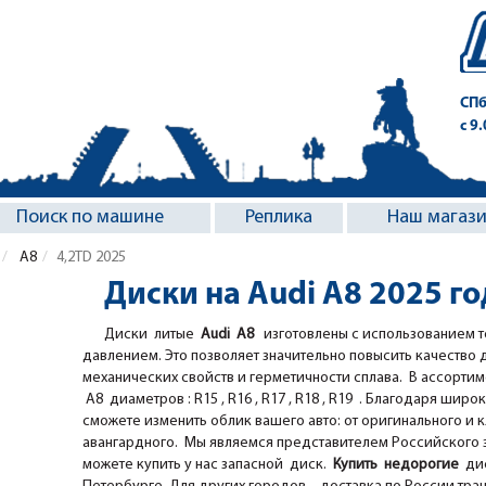
СПб
с 9
Поиск по машине
Реплика
Наш магаз
A8
4,2TD 2025
Диски на Audi A8 2025 г
Диски литые
Audi A8
изготовлены с использованием т
давлением. Это позволяет значительно повысить качество 
механических свойств и герметичности сплава. В ассорти
A8 диаметров : R15 , R16 , R17 , R18 , R19 . Благодаря широк
сможете изменить облик вашего авто: от оригинального и 
авангардного. Мы являемся представителем Российского за
можете купить у нас запасной диск.
Купить недорогие
дис