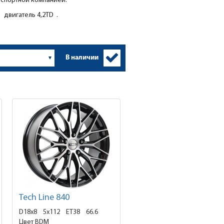
нспортной компанией.
 двигатель 4,2TD .
В наличии
Tech Line 840
D18x8
5x112 ET38
66.6
Цвет BDM