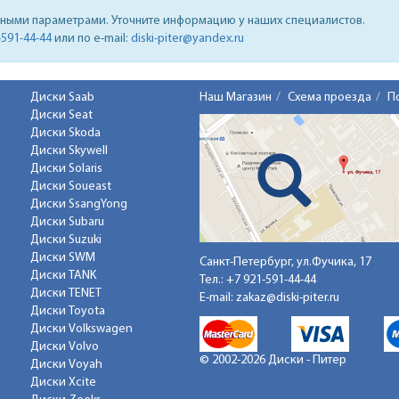
нными параметрами. Уточните информацию у наших специалистов.
-591-44-44
или по e-mail:
diski-piter@yandex.ru
Диски Saab
Наш Магазин
Схема проезда
П
Диски Seat
Диски Skoda
Диски Skywell
Диски Solaris
Диски Soueast
Диски SsangYong
Диски Subaru
Диски Suzuki
Диски SWM
Санкт-Петербург, ул.Фучика, 17
Диски TANK
Тел.:
+7 921-591-44-44
Диски TENET
E-mail:
zakaz@diski-piter.ru
Диски Toyota
Диски Volkswagen
Диски Volvo
© 2002-2026 Диски - Питер
Диски Voyah
Диски Xcite