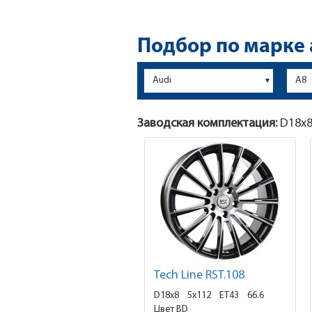
Подбор по марке
Заводская комплектация:
D18x
Tech Line RST.108
D18x8
5x112 ET43
66.6
Цвет BD