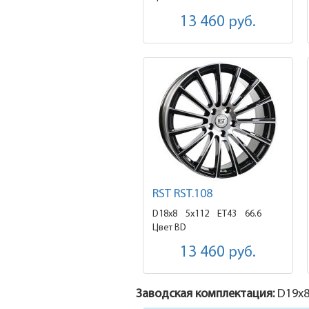
13 460
руб.
RST RST.108
D18x8
5x112 ET43
66.6
Цвет BD
13 460
руб.
Заводская комплектация:
D19x
8