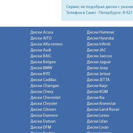
Сервис не подобрал диски с указа
Телефон в Санкт - Петербурге:
8-921
Диски Acura
Диски Hummer
Диски AITO
Диски Hyundai
Диски Alfa-romeo
Диски Infiniti
Диски Audi
Диски JAC
Диски BAIC
Диски Jaecoo
Диски Belgee
Диски Jaguar
Диски BMW
Диски Jeep
Диски BYD
Диски Jetour
Диски Cadillac
Диски JETTA
Диски Changan
Диски Kaiyi
Диски Chery
Диски KGM
Диски Chevrolet
Диски Kia
Диски Chrysler
Диски Knewstar
Диски Citroen
Диски Land Rover
Диски Daewoo
Диски Lexus
Диски Datsun
Диски Lifan
Диски DFM
Диски Livan