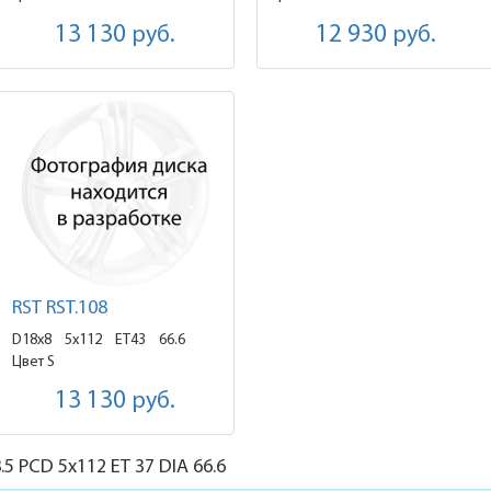
13 130
руб.
12 930
руб.
RST RST.108
D18x8
5x112 ET43
66.6
Цвет S
13 130
руб.
.5
PCD 5x112 ET 37 DIA 66.6