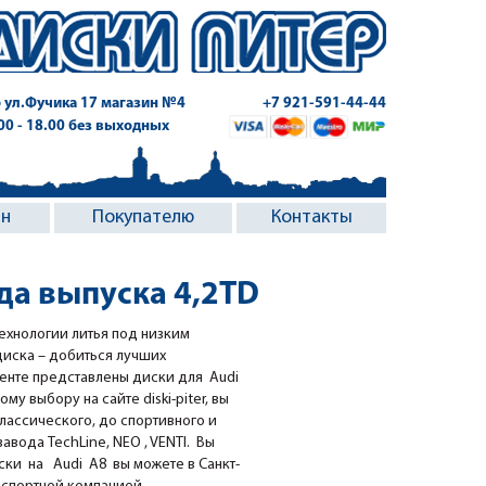
 ул.Фучика 17
магазин №4
+7 921-591-44-44
.00 - 18.00 без выходных
ин
Покупателю
Контакты
ода выпуска 4,2TD
ехнологии литья под низким
диска – добиться лучших
менте представлены диски для Audi
ому выбору на сайте diski-piter, вы
классического, до спортивного и
вода TechLine, NEO , VENTI. Вы
ки на Audi A8 вы можете в Санкт-