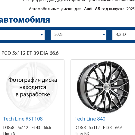
Петербурге. Для других городов – доставка по России тра
Автомобильные диски для
Audi
A8
год выпуска 2025
 автомобиля
8
PCD 5x112 ET 39 DIA 66.6
Tech Line RST.108
Tech Line 840
D18x8
5x112 ET43
66.6
D18x8
5x112 ET38
66.6
Цвет S
Цвет BD