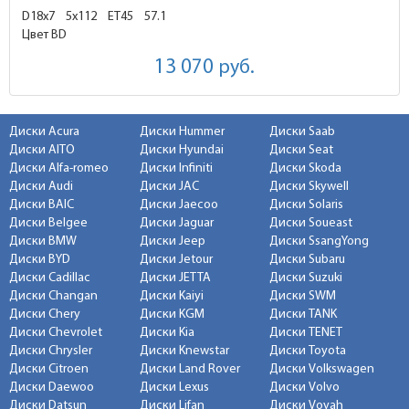
D18x7
5x112 ET45
57.1
Цвет BD
13 070
руб.
Диски Acura
Диски Hummer
Диски Saab
Диски AITO
Диски Hyundai
Диски Seat
Диски Alfa-romeo
Диски Infiniti
Диски Skoda
Диски Audi
Диски JAC
Диски Skywell
Диски BAIC
Диски Jaecoo
Диски Solaris
Диски Belgee
Диски Jaguar
Диски Soueast
Диски BMW
Диски Jeep
Диски SsangYong
Диски BYD
Диски Jetour
Диски Subaru
Диски Cadillac
Диски JETTA
Диски Suzuki
Диски Changan
Диски Kaiyi
Диски SWM
Диски Chery
Диски KGM
Диски TANK
Диски Chevrolet
Диски Kia
Диски TENET
Диски Chrysler
Диски Knewstar
Диски Toyota
Диски Citroen
Диски Land Rover
Диски Volkswagen
Диски Daewoo
Диски Lexus
Диски Volvo
Диски Datsun
Диски Lifan
Диски Voyah