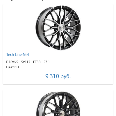
Tech Line 654
D16x6.5
5x112 ET38
57.1
Цвет BD
9 310
руб.