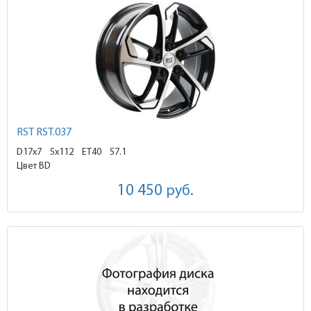
RST RST.037
D17x7
5x112 ET40
57.1
Цвет BD
10 450
руб.