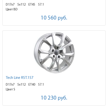
D17x7
5x112 ET45
57.1
Цвет BD
10 560
руб.
Tech Line RST.157
D17x7
5x112 ET40
57.1
Цвет S
10 230
руб.