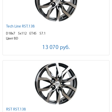
Tech Line RST.138
D18x7
5x112 ET45
57.1
Цвет BD
13 070
руб.
RST RST.138