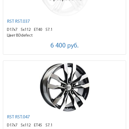
RST RST.037
D17x7
5x112 ET40
57.1
Цвет BDdefect
6 400
руб.
RST RST.047
D17x7
5x112 ET45
57.1