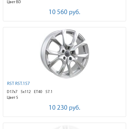
Цвет BD
10 560
руб.
RST RST.157
D17x7
5x112 ET40
57.1
Цвет S
10 230
руб.