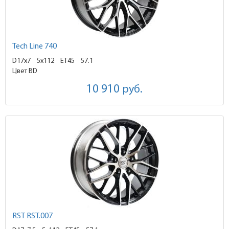
Tech Line 740
D17x7
5x112 ET45
57.1
Цвет BD
10 910
руб.
RST RST.007