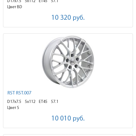
D17x7.5
5x112 ET45
57.1
Цвет BD
10 320
руб.
RST RST.007
D17x7.5
5x112 ET45
57.1
Цвет S
10 010
руб.