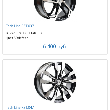
Tech Line RST.037
D17x7
5x112 ET40
57.1
Цвет BDdefect
6 400
руб.
Tech Line RST.047