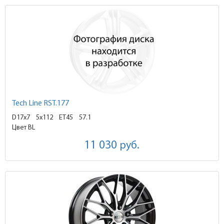
Tech Line RST.177
D17x7
5x112 ET45
57.1
Цвет BL
11 030
руб.