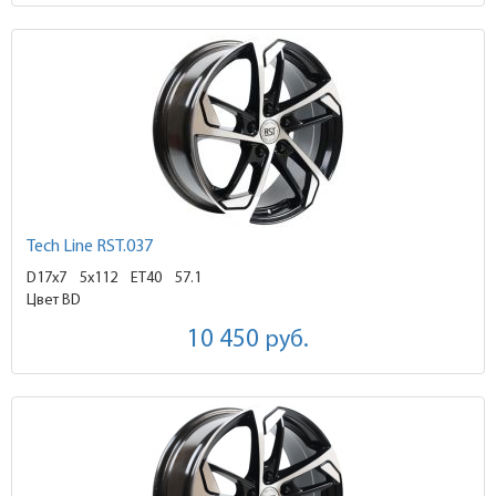
Tech Line RST.037
D17x7
5x112 ET40
57.1
Цвет BD
10 450
руб.