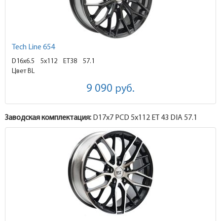
Tech Line 654
D16x6.5
5x112 ET38
57.1
Цвет BL
9 090
руб.
Заводская комплектация:
D17x
7
PCD 5x112 ET 43 DIA 57.1