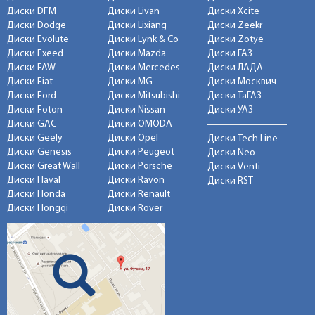
Диски DFM
Диски Livan
Диски Xcite
Диски Dodge
Диски Lixiang
Диски Zeekr
Диски Evolute
Диски Lynk & Co
Диски Zotye
Диски Exeed
Диски Mazda
Диски ГАЗ
Диски FAW
Диски Mercedes
Диски ЛАДА
Диски Fiat
Диски MG
Диски Москвич
Диски Ford
Диски Mitsubishi
Диски ТаГАЗ
Диски Foton
Диски Nissan
Диски УАЗ
Диски GAC
Диски OMODA
Диски Geely
Диски Opel
Диски Tech Line
Диски Genesis
Диски Peugeot
Диски Neo
Диски Great Wall
Диски Porsche
Диски Venti
Диски Haval
Диски Ravon
Диски RST
Диски Honda
Диски Renault
Диски Hongqi
Диски Rover